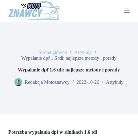
P
r
z
e
j
d
ź
d
o
Strona główna
Artykuły
t
Wypalanie dpf 1.6 tdi: najlepsze metody i porady
r
e
Wypalanie dpf 1.6 tdi: najlepsze metody i porady
ś
c
Redakcja Motoznawcy
2022-10-26
Artykuły
i
Potrzeba wypalania dpf w silnikach 1.6 tdi