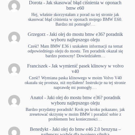
Dorota
-
Jak skasować błąd ciśnienia w oponach
bmw e60
Hej, właśnie skorzystałam z porad na tej stronie jak
skasować błąd ciśnienia w oponach mojego BMW E60.
Bardzo mi pomogło!…
Grzegorz
-
Jaki olej do mostu bmw e36? poradnik
wyboru najlepszego oleju
Cześć! Mam BMW E36 i szukałem informacji na temat
odpowiedniego oleju do mostu. Ten poradnik okazał się
bardzo pomocny! Dowiedziałem…
Franciszek
-
Jak wymienić pasek klinowy w volvo
v40
Cześć! Wymiana paska klinowego w moim Volvo V40
okazała się prostsza, niż myślałem! Instrukcje na tej stronie
naprawdę mi pomogły.…
Anatol
-
Jaki olej do mostu bmw e36? poradnik
wyboru najlepszego oleju
Bardzo przydatny poradnik! Krok po kroku pokazano, jak
zresetować skrzynię w moim BMW i poradzić sobie z
problemem bez konieczności…
Benedykt
-
Jaki olej do bmw e46 2.0 benzyna –
najlepszy wybór dla twojego silnika