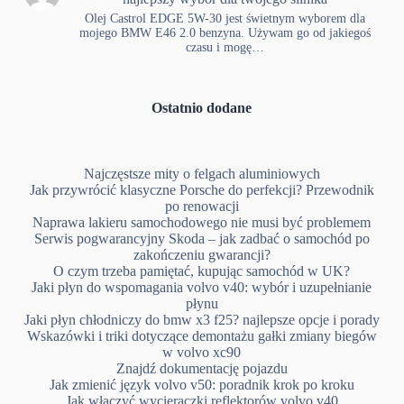
Olej Castrol EDGE 5W-30 jest świetnym wyborem dla
mojego BMW E46 2.0 benzyna. Używam go od jakiegoś
czasu i mogę…
Ostatnio dodane
Najczęstsze mity o felgach aluminiowych
Jak przywrócić klasyczne Porsche do perfekcji? Przewodnik
po renowacji
Naprawa lakieru samochodowego nie musi być problemem
Serwis pogwarancyjny Skoda – jak zadbać o samochód po
zakończeniu gwarancji?
O czym trzeba pamiętać, kupując samochód w UK?
Jaki płyn do wspomagania volvo v40: wybór i uzupełnianie
płynu
Jaki płyn chłodniczy do bmw x3 f25? najlepsze opcje i porady
Wskazówki i triki dotyczące demontażu gałki zmiany biegów
w volvo xc90
Znajdź dokumentację pojazdu
Jak zmienić język volvo v50: poradnik krok po kroku
Jak włączyć wycieraczki reflektorów volvo v40