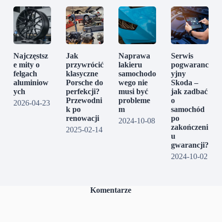
Najczęstsz
Jak
Naprawa
Serwis
e mity o
przywrócić
lakieru
pogwaranc
felgach
klasyczne
samochodo
yjny
aluminiow
Porsche do
wego nie
Skoda –
ych
perfekcji?
musi być
jak zadbać
Przewodni
probleme
o
2026-04-23
k po
m
samochód
renowacji
po
2024-10-08
zakończeni
2025-02-14
u
gwarancji?
2024-10-02
Komentarze