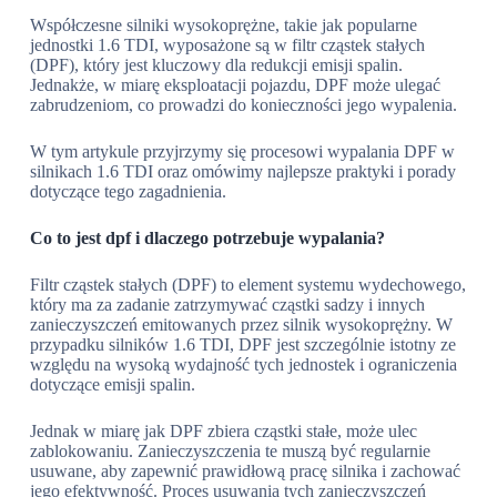
Współczesne silniki wysokoprężne, takie jak popularne
jednostki 1.6 TDI, wyposażone są w filtr cząstek stałych
(DPF), który jest kluczowy dla redukcji emisji spalin.
Jednakże, w miarę eksploatacji pojazdu, DPF może ulegać
zabrudzeniom, co prowadzi do konieczności jego wypalenia.
W tym artykule przyjrzymy się procesowi wypalania DPF w
silnikach 1.6 TDI oraz omówimy najlepsze praktyki i porady
dotyczące tego zagadnienia.
Co to jest dpf i dlaczego potrzebuje wypalania?
Filtr cząstek stałych (DPF) to element systemu wydechowego,
który ma za zadanie zatrzymywać cząstki sadzy i innych
zanieczyszczeń emitowanych przez silnik wysokoprężny. W
przypadku silników 1.6 TDI, DPF jest szczególnie istotny ze
względu na wysoką wydajność tych jednostek i ograniczenia
dotyczące emisji spalin.
Jednak w miarę jak DPF zbiera cząstki stałe, może ulec
zablokowaniu. Zanieczyszczenia te muszą być regularnie
usuwane, aby zapewnić prawidłową pracę silnika i zachować
jego efektywność. Proces usuwania tych zanieczyszczeń