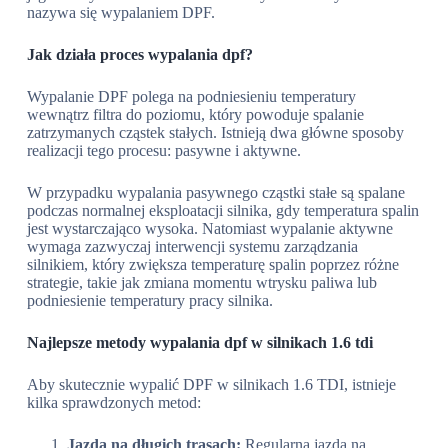
nazywa się wypalaniem DPF.
Jak działa proces wypalania dpf?
Wypalanie DPF polega na podniesieniu temperatury
wewnątrz filtra do poziomu, który powoduje spalanie
zatrzymanych cząstek stałych. Istnieją dwa główne sposoby
realizacji tego procesu: pasywne i aktywne.
W przypadku wypalania pasywnego cząstki stałe są spalane
podczas normalnej eksploatacji silnika, gdy temperatura spalin
jest wystarczająco wysoka. Natomiast wypalanie aktywne
wymaga zazwyczaj interwencji systemu zarządzania
silnikiem, który zwiększa temperaturę spalin poprzez różne
strategie, takie jak zmiana momentu wtrysku paliwa lub
podniesienie temperatury pracy silnika.
Najlepsze metody wypalania dpf w silnikach 1.6 tdi
Aby skutecznie wypalić DPF w silnikach 1.6 TDI, istnieje
kilka sprawdzonych metod:
Jazda na długich trasach:
Regularna jazda na