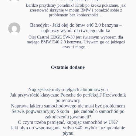
Bardzo przydatny poradnik! Krok po kroku pokazano, jak
zresetować skrzynię w moim BMW i poradzić sobie z
problemem bez konieczności…
Benedykt
-
Jaki olej do bmw e46 2.0 benzyna –
najlepszy wybór dla twojego silnika
Olej Castrol EDGE 5W-30 jest świetnym wyborem dla
mojego BMW E46 2.0 benzyna. Używam go od jakiegoś
czasu i mogę…
Ostatnio dodane
Najczęstsze mity o felgach aluminiowych
Jak przywrócić klasyczne Porsche do perfekcji? Przewodnik
po renowacji
Naprawa lakieru samochodowego nie musi być problemem
Serwis pogwarancyjny Skoda – jak zadbać o samochód po
zakończeniu gwarancji?
O czym trzeba pamiętać, kupując samochód w UK?
Jaki płyn do wspomagania volvo v40: wybór i uzupełnianie
płynu