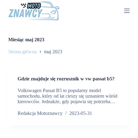
P
r
z
e
j
d
ź
Miesiąc
maj 2023
d
o
Strona główna
maj 2023
t
r
e
ś
c
Gdzie znajduje się rozrusznik w vw passat b5?
i
Volkswagen Passat B5 to popularny model
samochodu, który od lat cieszy się uznaniem wśród
kierowców. Jednakże, gdy pojawia się potrzeba…
Redakcja Motoznawcy
2023-05-31