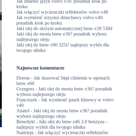
Jak zmienić język volvo v50: poradnik krok po
kroku
Jak włączyć wycieraczki reflektorów volvo v40
Jak wymienić rezystor dmuchawy volvo v40:
poradnik krok po kroku
Jaki olej do skrzyni automatycznej bmw e39 530d
Jaki olej do mostu bmw e36? poradnik wyboru
najlepszego oleju
Jaki olej do bmw e90 325i? najlepszy wybór dla
twojego silnika
Najnowsze komentarze
Dorota
-
Jak skasować błąd ciśnienia w oponach
bmw e60
Grzegorz
-
Jaki olej do mostu bmw e36? poradnik
wyboru najlepszego oleju
Franciszek
-
Jak wymienić pasek klinowy w volvo
v40
Anatol
-
Jaki olej do mostu bmw e36? poradnik
wyboru najlepszego oleju
Benedykt
-
Jaki olej do bmw e46 2.0 benzyna –
najlepszy wybór dla twojego silnika
Nadzieja
-
Jak włączyć wycieraczki reflektorów