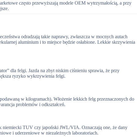
rmarketowe często przewyższają modele OEM wytrzymałością, a przy
jsze.
zpieczeństwa odradzają takie naprawy, zwłaszcza w mocnych autach
kularnej aluminium i to miejsce będzie osłabione. Lekkie skrzywienia
r” dla felgi. Jazda na zbyt niskim ciśnieniu sprawia, że przy
iększa ryzyko wykrzywienia felgi.
(podawaną w kilogramach). Włożenie lekkich felg przeznaczonych do
arancja problemów i odkształceń.
e jak niemiecki TUV czy japoński JWL/VIA. Oznaczają one, że dany
niowe i uderzeniowe w niezależnych laboratoriach.