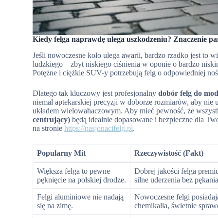
Kiedy felga naprawdę ulega uszkodzeniu? Znaczenie p
Jeśli nowoczesne koło ulega awarii, bardzo rzadko jest to 
ludzkiego – zbyt niskiego ciśnienia w oponie o bardzo nisk
Potężne i ciężkie SUV-y potrzebują felg o odpowiedniej nośn
Dlatego tak kluczowy jest profesjonalny
dobór felg do mod
niemal aptekarskiej precyzji w doborze rozmiarów, aby nie 
układem wielowahaczowym. Aby mieć pewność, że wszystk
centrujący)
będą idealnie dopasowane i bezpieczne dla Twoj
na stronie
https://pasjonacifelg.pl
.
Popularny Mit
Rzeczywistość (Fakt)
Większa felga to pewne
Dobrej jakości felga premiu
pęknięcie na polskiej drodze.
silne uderzenia bez pękani
Felgi aluminiowe nie nadają
Nowoczesne felgi posiadaj
się na zimę.
chemikalia, świetnie spraw