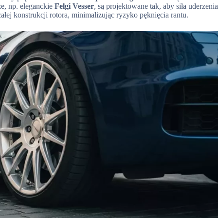
e, np. eleganckie
Felgi Vesser
, są projektowane tak, aby siła uderzeni
ej konstrukcji rotora, minimalizując ryzyko pęknięcia rantu.