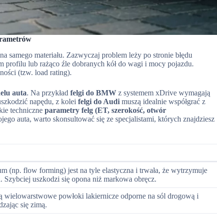
arametrów
wina samego materiału. Zazwyczaj problem leży po stronie błędu
im profilu lub rażąco źle dobranych kół do wagi i mocy pojazdu.
ości (tzw. load rating).
elu auta
. Na przykład
felgi do BMW
z systemem xDrive wymagają
uszkodzić napędu, z kolei
felgi do Audi
muszą idealnie współgrać z
ie techniczne
parametry felg (ET, szerokość, otwór
ego auta, warto skonsultować się ze specjalistami, których znajdziesz
m (np. flow forming) jest na tyle elastyczna i trwała, że wytrzymuje
a. Szybciej uszkodzi się opona niż markowa obręcz.
ą wielowarstwowe powłoki lakiernicze odporne na sól drogową i
dzając się zimą.