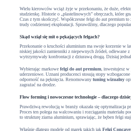
Wielu kierowców wciąż żyje w przekonaniu, że duże, efekto
studzienkę. Historie o „plastelinowych” obręczach, które gn
Czas z tym skończyć. Współczesne felgi do aut premium to
trudy codziennej eksploatacji. Sprawdźmy, dlaczego popularn
Skąd wziął się mit o pękających felgach?
Przekonanie o kruchości aluminium ma swoje korzenie w lata
niskiej jakości zamienniki z niepewnych źródeł, odlewane z
wytrzymywały konfrontacji z dziurawą drogą. Dzisiaj jednak
Wybierając markowe
felgi do aut premium
, inwestujesz w
uderzeniowe. Uznani producenci stosują stopy wzbogacone 
odporność na pęknięcia. Renomowany
tuning wizualny
opi
zagrażać na drodze.
Flow forming i nowoczesne technologie – dlaczego dzisie
Prawdziwą rewolucją w branży okazała się optymalizacja 
Proces ten polega na walcowaniu i rozciąganiu materiału 
to strukturę ziarna aluminium, sprawiając, że bęben felgi sta
Właśnie dlatego modele od marek takich jak
Felgi Concave