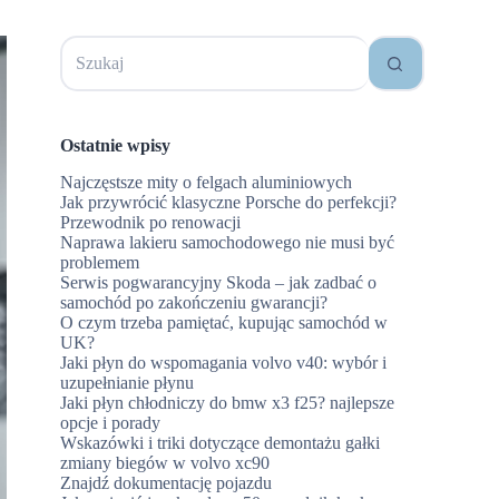
Brak
wyników
Ostatnie wpisy
Najczęstsze mity o felgach aluminiowych
Jak przywrócić klasyczne Porsche do perfekcji?
Przewodnik po renowacji
Naprawa lakieru samochodowego nie musi być
problemem
Serwis pogwarancyjny Skoda – jak zadbać o
samochód po zakończeniu gwarancji?
O czym trzeba pamiętać, kupując samochód w
UK?
Jaki płyn do wspomagania volvo v40: wybór i
uzupełnianie płynu
Jaki płyn chłodniczy do bmw x3 f25? najlepsze
opcje i porady
Wskazówki i triki dotyczące demontażu gałki
zmiany biegów w volvo xc90
Znajdź dokumentację pojazdu