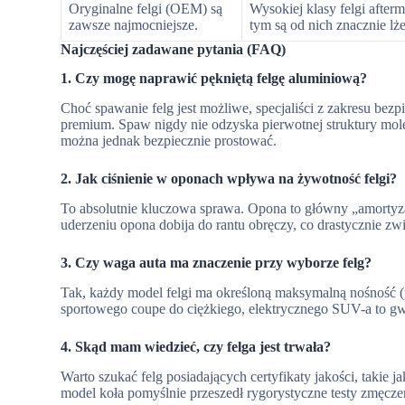
Oryginalne felgi (OEM) są
Wysokiej klasy felgi afte
zawsze najmocniejsze.
tym są od nich znacznie lże
Najczęściej zadawane pytania (FAQ)
1. Czy mogę naprawić pękniętą felgę aluminiową?
Choć spawanie felg jest możliwe, specjaliści z zakresu be
premium. Spaw nigdy nie odzyska pierwotnej struktury mole
można jednak bezpiecznie prostować.
2. Jak ciśnienie w oponach wpływa na żywotność felgi?
To absolutnie kluczowa sprawa. Opona to główny „amortyzato
uderzeniu opona dobija do rantu obręczy, co drastycznie zw
3. Czy waga auta ma znaczenie przy wyborze felg?
Tak, każdy model felgi ma określoną maksymalną nośność 
sportowego coupe do ciężkiego, elektrycznego SUV-a to gw
4. Skąd mam wiedzieć, czy felga jest trwała?
Warto szukać felg posiadających certyfikaty jakości, taki
model koła pomyślnie przeszedł rygorystyczne testy zmęcze