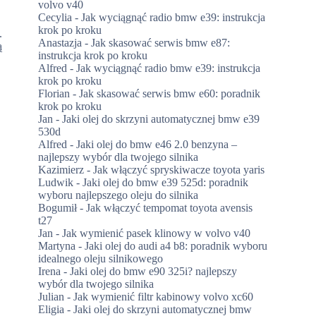
volvo v40
Cecylia
-
Jak wyciągnąć radio bmw e39: instrukcja
krok po kroku
.
Anastazja
-
Jak skasować serwis bmw e87:
ą
instrukcja krok po kroku
Alfred
-
Jak wyciągnąć radio bmw e39: instrukcja
krok po kroku
Florian
-
Jak skasować serwis bmw e60: poradnik
krok po kroku
Jan
-
Jaki olej do skrzyni automatycznej bmw e39
530d
Alfred
-
Jaki olej do bmw e46 2.0 benzyna –
najlepszy wybór dla twojego silnika
Kazimierz
-
Jak włączyć spryskiwacze toyota yaris
Ludwik
-
Jaki olej do bmw e39 525d: poradnik
wyboru najlepszego oleju do silnika
Bogumił
-
Jak włączyć tempomat toyota avensis
t27
Jan
-
Jak wymienić pasek klinowy w volvo v40
Martyna
-
Jaki olej do audi a4 b8: poradnik wyboru
idealnego oleju silnikowego
Irena
-
Jaki olej do bmw e90 325i? najlepszy
wybór dla twojego silnika
Julian
-
Jak wymienić filtr kabinowy volvo xc60
Eligia
-
Jaki olej do skrzyni automatycznej bmw