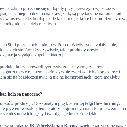
wne koła to proszenie się o kłopoty przy pierwszym wjeździe w
ą się od samego patrzenia na krawężnik, są powtarzane na forach od lat
 zaawansowane technologicznie konstrukcje, które bez problemu znosz
e mity nie mają dziś racji bytu.
ch 90. i początkach tuningu w Polsce. Wtedy rynek zalały tanie,
 kiepskich stopów. Rzeczywiście, takie produkty często nie
 sytuacja wygląda zupełnie inaczej.
 produkt, który przeszedł rygorystyczne testy zmęczeniowe i
magnezem czy tytanem, co drastycznie zwiększa ich elastyczność i
era się na bezpieczeństwie, a nie na kompromisach, które mogłyby
jsze koła są pancerne?
procesów produkcji. Doskonałym przykładem są
felgi flow forming
.
pod wpływem wysokiej temperatury i ogromnego nacisku rolek. Zmienia
je się niesamowicie gęsty i twardy, a jednocześnie lekki.
r
czy popularne
JR-Wheels/Japan Racing
świetnie radzą sobie nawet