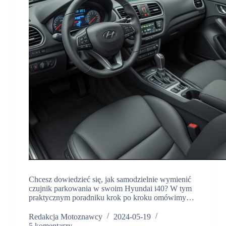
Chcesz dowiedzieć się, jak samodzielnie wymienić
czujnik parkowania w swoim Hyundai i40? W tym
praktycznym poradniku krok po kroku omówimy…
Redakcja Motoznawcy
2024-05-19
5 komentarzy