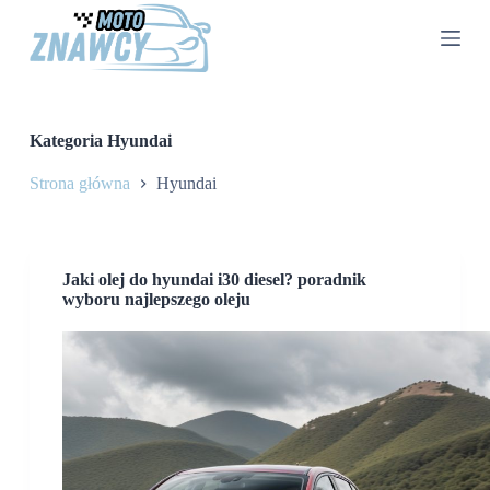
P
r
z
e
j
d
ź
Kategoria
Hyundai
d
o
Strona główna
Hyundai
t
r
e
ś
c
Jaki olej do hyundai i30 diesel? poradnik
i
wyboru najlepszego oleju