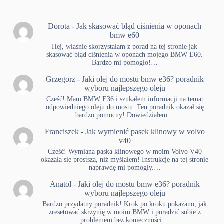
Dorota
-
Jak skasować błąd ciśnienia w oponach
bmw e60
Hej, właśnie skorzystałam z porad na tej stronie jak
skasować błąd ciśnienia w oponach mojego BMW E60.
Bardzo mi pomogło!…
Grzegorz
-
Jaki olej do mostu bmw e36? poradnik
wyboru najlepszego oleju
Cześć! Mam BMW E36 i szukałem informacji na temat
odpowiedniego oleju do mostu. Ten poradnik okazał się
bardzo pomocny! Dowiedziałem…
Franciszek
-
Jak wymienić pasek klinowy w volvo
v40
Cześć! Wymiana paska klinowego w moim Volvo V40
okazała się prostsza, niż myślałem! Instrukcje na tej stronie
naprawdę mi pomogły.…
Anatol
-
Jaki olej do mostu bmw e36? poradnik
wyboru najlepszego oleju
Bardzo przydatny poradnik! Krok po kroku pokazano, jak
zresetować skrzynię w moim BMW i poradzić sobie z
problemem bez konieczności…