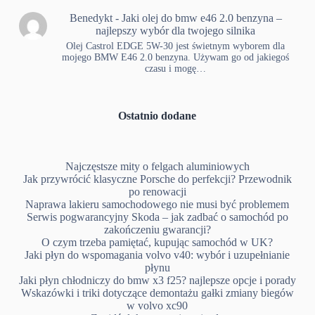
Benedykt
-
Jaki olej do bmw e46 2.0 benzyna –
najlepszy wybór dla twojego silnika
Olej Castrol EDGE 5W-30 jest świetnym wyborem dla
mojego BMW E46 2.0 benzyna. Używam go od jakiegoś
czasu i mogę…
Ostatnio dodane
Najczęstsze mity o felgach aluminiowych
Jak przywrócić klasyczne Porsche do perfekcji? Przewodnik
po renowacji
Naprawa lakieru samochodowego nie musi być problemem
Serwis pogwarancyjny Skoda – jak zadbać o samochód po
zakończeniu gwarancji?
O czym trzeba pamiętać, kupując samochód w UK?
Jaki płyn do wspomagania volvo v40: wybór i uzupełnianie
płynu
Jaki płyn chłodniczy do bmw x3 f25? najlepsze opcje i porady
Wskazówki i triki dotyczące demontażu gałki zmiany biegów
w volvo xc90