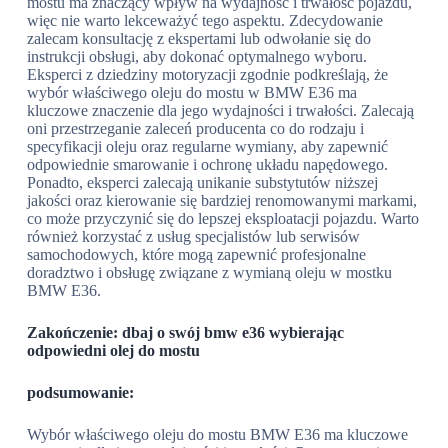
mostu ma znaczący wpływ na wydajność i trwałość pojazdu,
więc nie warto lekceważyć tego aspektu. Zdecydowanie
zalecam konsultację z ekspertami lub odwołanie się do
instrukcji obsługi, aby dokonać optymalnego wyboru.
Eksperci z dziedziny motoryzacji zgodnie podkreślają, że
wybór właściwego oleju do mostu w BMW E36 ma
kluczowe znaczenie dla jego wydajności i trwałości. Zalecają
oni przestrzeganie zaleceń producenta co do rodzaju i
specyfikacji oleju oraz regularne wymiany, aby zapewnić
odpowiednie smarowanie i ochronę układu napędowego.
Ponadto, eksperci zalecają unikanie substytutów niższej
jakości oraz kierowanie się bardziej renomowanymi markami,
co może przyczynić się do lepszej eksploatacji pojazdu. Warto
również korzystać z usług specjalistów lub serwisów
samochodowych, które mogą zapewnić profesjonalne
doradztwo i obsługę związane z wymianą oleju w mostku
BMW E36.
Zakończenie: dbaj o swój bmw e36 wybierając
odpowiedni olej do mostu
podsumowanie:
Wybór właściwego oleju do mostu BMW E36 ma kluczowe