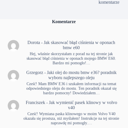
komentarze
Komentarze
Dorota
-
Jak skasować błąd ciśnienia w oponach
bmw e60
Hej, właśnie skorzystałam z porad na tej stronie jak
skasować błąd ciśnienia w oponach mojego BMW E60.
Bardzo mi pomogło!…
Grzegorz
-
Jaki olej do mostu bmw e36? poradnik
wyboru najlepszego oleju
Cześć! Mam BMW E36 i szukałem informacji na temat
odpowiedniego oleju do mostu. Ten poradnik okazał się
bardzo pomocny! Dowiedziałem…
Franciszek
-
Jak wymienić pasek klinowy w volvo
v40
Cześć! Wymiana paska klinowego w moim Volvo V40
okazała się prostsza, niż myślałem! Instrukcje na tej stronie
naprawdę mi pomogły.…