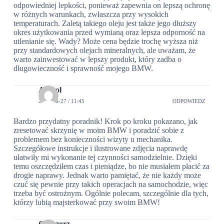
odpowiedniej lepkości, ponieważ zapewnia on lepszą ochronę
w różnych warunkach, zwłaszcza przy wysokich
temperaturach. Zaletą takiego oleju jest także jego dłuższy
okres użytkowania przed wymianą oraz lepsza odporność na
utlenianie się. Wady? Może cena będzie trochę wyższa niż
przy standardowych olejach mineralnych, ale uważam, że
warto zainwestować w lepszy produkt, który zadba o
długowieczność i sprawność mojego BMW.
Anatol
2024-06-27 / 11:45
ODPOWIEDZ
Bardzo przydatny poradnik! Krok po kroku pokazano, jak
zresetować skrzynię w moim BMW i poradzić sobie z
problemem bez konieczności wizyty u mechanika.
Szczegółowe instrukcje i ilustrowane zdjęcia naprawdę
ułatwiły mi wykonanie tej czynności samodzielnie. Dzięki
temu oszczędziłem czas i pieniądze, bo nie musiałem płacić za
drogie naprawy. Jednak warto pamiętać, że nie każdy może
czuć się pewnie przy takich operacjach na samochodzie, więc
trzeba być ostrożnym. Ogólnie polecam, szczególnie dla tych,
którzy lubią majsterkować przy swoim BMW!
Grzegorz