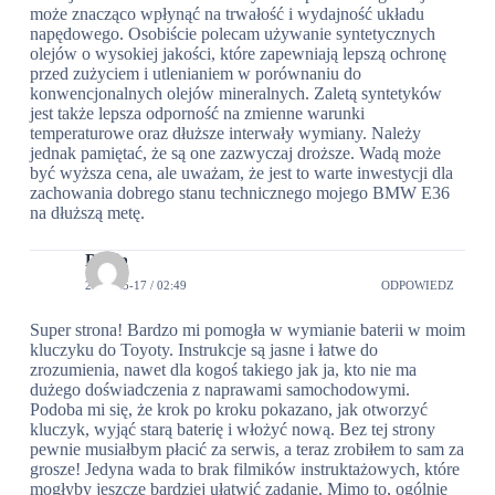
może znacząco wpłynąć na trwałość i wydajność układu
napędowego. Osobiście polecam używanie syntetycznych
olejów o wysokiej jakości, które zapewniają lepszą ochronę
przed zużyciem i utlenianiem w porównaniu do
konwencjonalnych olejów mineralnych. Zaletą syntetyków
jest także lepsza odporność na zmienne warunki
temperaturowe oraz dłuższe interwały wymiany. Należy
jednak pamiętać, że są one zazwyczaj droższe. Wadą może
być wyższa cena, ale uważam, że jest to warte inwestycji dla
zachowania dobrego stanu technicznego mojego BMW E36
na dłuższą metę.
Daria
2024-05-17 / 02:49
ODPOWIEDZ
Super strona! Bardzo mi pomogła w wymianie baterii w moim
kluczyku do Toyoty. Instrukcje są jasne i łatwe do
zrozumienia, nawet dla kogoś takiego jak ja, kto nie ma
dużego doświadczenia z naprawami samochodowymi.
Podoba mi się, że krok po kroku pokazano, jak otworzyć
kluczyk, wyjąć starą baterię i włożyć nową. Bez tej strony
pewnie musiałbym płacić za serwis, a teraz zrobiłem to sam za
grosze! Jedyna wada to brak filmików instruktażowych, które
mogłyby jeszcze bardziej ułatwić zadanie. Mimo to, ogólnie