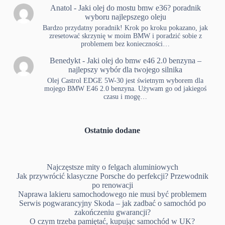
Anatol
-
Jaki olej do mostu bmw e36? poradnik
wyboru najlepszego oleju
Bardzo przydatny poradnik! Krok po kroku pokazano, jak
zresetować skrzynię w moim BMW i poradzić sobie z
problemem bez konieczności…
Benedykt
-
Jaki olej do bmw e46 2.0 benzyna –
najlepszy wybór dla twojego silnika
Olej Castrol EDGE 5W-30 jest świetnym wyborem dla
mojego BMW E46 2.0 benzyna. Używam go od jakiegoś
czasu i mogę…
Ostatnio dodane
Najczęstsze mity o felgach aluminiowych
Jak przywrócić klasyczne Porsche do perfekcji? Przewodnik
po renowacji
Naprawa lakieru samochodowego nie musi być problemem
Serwis pogwarancyjny Skoda – jak zadbać o samochód po
zakończeniu gwarancji?
O czym trzeba pamiętać, kupując samochód w UK?