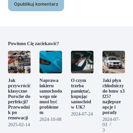
Opublikuj komentarz
Powinno Cię zaciekawić?
Jak
Naprawa
O czym
Jaki płyn
przywrócić
lakieru
trzeba
chłodniczy
klasyczne
samochodo
pamiętać,
do bmw x3
Porsche do
wego nie
kupując
f25?
perfekcji?
musi być
samochód
najlepsze
Przewodni
probleme
w UK?
opcje i
k po
m
porady
2024-07-24
renowacji
2024-10-08
2024-07-
2025-02-14
03
3