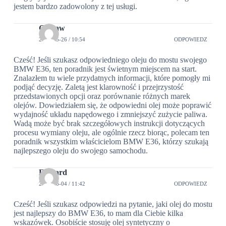
jestem bardzo zadowolony z tej usługi.
Gustaw
2024-05-26 / 10:54
ODPOWIEDZ
Cześć! Jeśli szukasz odpowiedniego oleju do mostu swojego
BMW E36, ten poradnik jest świetnym miejscem na start.
Znalazłem tu wiele przydatnych informacji, które pomogły mi
podjąć decyzję. Zaletą jest klarowność i przejrzystość
przedstawionych opcji oraz porównanie różnych marek
olejów. Dowiedziałem się, że odpowiedni olej może poprawić
wydajność układu napędowego i zmniejszyć zużycie paliwa.
Wadą może być brak szczegółowych instrukcji dotyczących
procesu wymiany oleju, ale ogólnie rzecz biorąc, polecam ten
poradnik wszystkim właścicielom BMW E36, którzy szukają
najlepszego oleju do swojego samochodu.
Edward
2024-06-04 / 11:42
ODPOWIEDZ
Cześć! Jeśli szukasz odpowiedzi na pytanie, jaki olej do mostu
jest najlepszy do BMW E36, to mam dla Ciebie kilka
wskazówek. Osobiście stosuję olej syntetyczny o