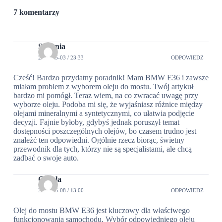
7 komentarzy
Stefania
2024-05-03 / 23:33
ODPOWIEDZ
Cześć! Bardzo przydatny poradnik! Mam BMW E36 i zawsze
miałam problem z wyborem oleju do mostu. Twój artykuł
bardzo mi pomógł. Teraz wiem, na co zwracać uwagę przy
wyborze oleju. Podoba mi się, że wyjaśniasz różnice między
olejami mineralnymi a syntetycznymi, co ułatwia podjęcie
decyzji. Fajnie byłoby, gdybyś jednak poruszył temat
dostępności poszczególnych olejów, bo czasem trudno jest
znaleźć ten odpowiedni. Ogólnie rzecz biorąc, świetny
przewodnik dla tych, którzy nie są specjalistami, ale chcą
zadbać o swoje auto.
Cyryla
2024-05-08 / 13:00
ODPOWIEDZ
Olej do mostu BMW E36 jest kluczowy dla właściwego
funkcjonowania samochodu. Wybór odpowiedniego oleju