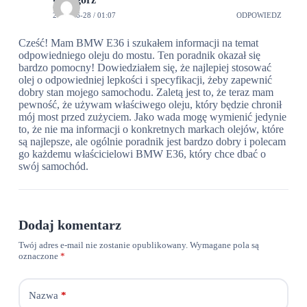
2024-06-28 / 01:07
ODPOWIEDZ
Cześć! Mam BMW E36 i szukałem informacji na temat
odpowiedniego oleju do mostu. Ten poradnik okazał się
bardzo pomocny! Dowiedziałem się, że najlepiej stosować
olej o odpowiedniej lepkości i specyfikacji, żeby zapewnić
dobry stan mojego samochodu. Zaletą jest to, że teraz mam
pewność, że używam właściwego oleju, który będzie chronił
mój most przed zużyciem. Jako wada mogę wymienić jedynie
to, że nie ma informacji o konkretnych markach olejów, które
są najlepsze, ale ogólnie poradnik jest bardzo dobry i polecam
go każdemu właścicielowi BMW E36, który chce dbać o
swój samochód.
Dodaj komentarz
Twój adres e-mail nie zostanie opublikowany.
Wymagane pola są
oznaczone
*
Nazwa
*