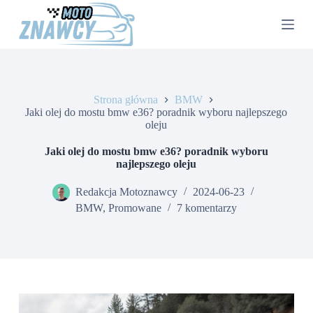
P
r
z
e
j
d
ź
Strona główna
BMW
d
Jaki olej do mostu bmw e36? poradnik wyboru najlepszego
o
oleju
t
r
e
Jaki olej do mostu bmw e36? poradnik wyboru
ś
najlepszego oleju
c
i
Redakcja Motoznawcy
2024-06-23
BMW
,
Promowane
7 komentarzy