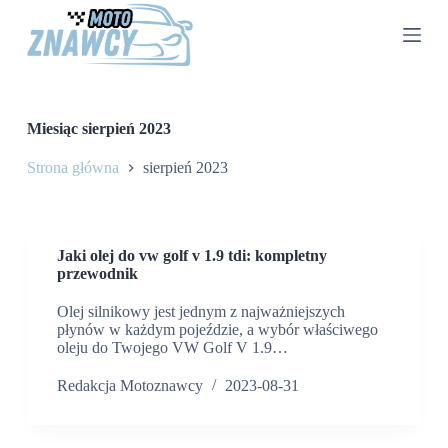
P
r
z
e
j
d
ź
Miesiąc
sierpień 2023
d
o
Strona główna
sierpień 2023
t
r
e
ś
c
Jaki olej do vw golf v 1.9 tdi: kompletny
i
przewodnik
Olej silnikowy jest jednym z najważniejszych
płynów w każdym pojeździe, a wybór właściwego
oleju do Twojego VW Golf V 1.9…
Redakcja Motoznawcy
2023-08-31