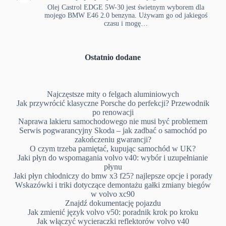
Olej Castrol EDGE 5W-30 jest świetnym wyborem dla
mojego BMW E46 2.0 benzyna. Używam go od jakiegoś
czasu i mogę…
Ostatnio dodane
Najczęstsze mity o felgach aluminiowych
Jak przywrócić klasyczne Porsche do perfekcji? Przewodnik
po renowacji
Naprawa lakieru samochodowego nie musi być problemem
Serwis pogwarancyjny Skoda – jak zadbać o samochód po
zakończeniu gwarancji?
O czym trzeba pamiętać, kupując samochód w UK?
Jaki płyn do wspomagania volvo v40: wybór i uzupełnianie
płynu
Jaki płyn chłodniczy do bmw x3 f25? najlepsze opcje i porady
Wskazówki i triki dotyczące demontażu gałki zmiany biegów
w volvo xc90
Znajdź dokumentację pojazdu
Jak zmienić język volvo v50: poradnik krok po kroku
Jak włączyć wycieraczki reflektorów volvo v40