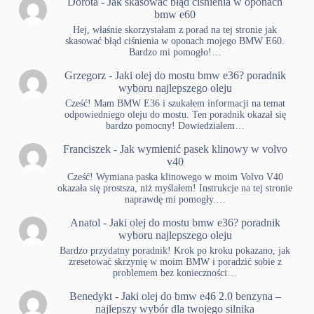
Dorota
-
Jak skasować błąd ciśnienia w oponach
bmw e60
Hej, właśnie skorzystałam z porad na tej stronie jak
skasować błąd ciśnienia w oponach mojego BMW E60.
Bardzo mi pomogło!…
Grzegorz
-
Jaki olej do mostu bmw e36? poradnik
wyboru najlepszego oleju
Cześć! Mam BMW E36 i szukałem informacji na temat
odpowiedniego oleju do mostu. Ten poradnik okazał się
bardzo pomocny! Dowiedziałem…
Franciszek
-
Jak wymienić pasek klinowy w volvo
v40
Cześć! Wymiana paska klinowego w moim Volvo V40
okazała się prostsza, niż myślałem! Instrukcje na tej stronie
naprawdę mi pomogły.…
Anatol
-
Jaki olej do mostu bmw e36? poradnik
wyboru najlepszego oleju
Bardzo przydatny poradnik! Krok po kroku pokazano, jak
zresetować skrzynię w moim BMW i poradzić sobie z
problemem bez konieczności…
Benedykt
-
Jaki olej do bmw e46 2.0 benzyna –
najlepszy wybór dla twojego silnika