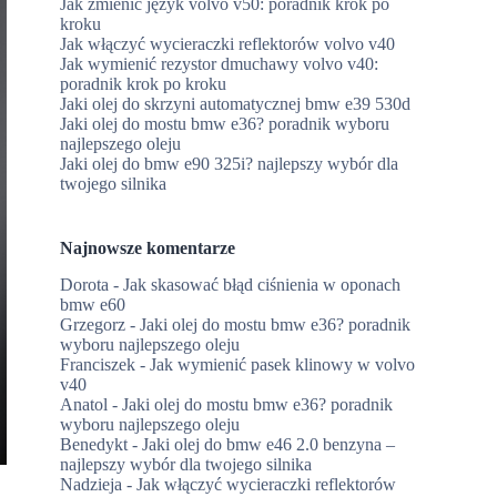
Jak zmienić język volvo v50: poradnik krok po
kroku
Jak włączyć wycieraczki reflektorów volvo v40
Jak wymienić rezystor dmuchawy volvo v40:
poradnik krok po kroku
Jaki olej do skrzyni automatycznej bmw e39 530d
Jaki olej do mostu bmw e36? poradnik wyboru
najlepszego oleju
Jaki olej do bmw e90 325i? najlepszy wybór dla
twojego silnika
Najnowsze komentarze
Dorota
-
Jak skasować błąd ciśnienia w oponach
bmw e60
Grzegorz
-
Jaki olej do mostu bmw e36? poradnik
wyboru najlepszego oleju
Franciszek
-
Jak wymienić pasek klinowy w volvo
v40
Anatol
-
Jaki olej do mostu bmw e36? poradnik
wyboru najlepszego oleju
Benedykt
-
Jaki olej do bmw e46 2.0 benzyna –
najlepszy wybór dla twojego silnika
Nadzieja
-
Jak włączyć wycieraczki reflektorów