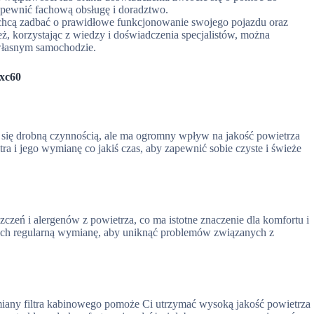
pewnić fachową obsługę i doradztwo.
e chcą zadbać o prawidłowe funkcjonowanie swojego pojazdu oraz
eż, korzystając z wiedzy i doświadczenia specjalistów, można
własnym samochodzie.
 xc60
ę drobną czynnością, ale ma ogromny wpływ na jakość powietrza
ra i jego wymianę co jakiś czas, aby zapewnić sobie czyste i świeże
zczeń i alergenów z powietrza, co ma istotne znaczenie dla komfortu i
 ich regularną wymianę, aby uniknąć problemów związanych z
any filtra kabinowego pomoże Ci utrzymać wysoką jakość powietrza