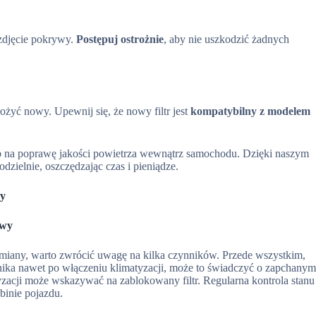
 zdjęcie pokrywy.
Postępuj ostrożnie
, aby nie uszkodzić żadnych
ożyć nowy. Upewnij się, że nowy filtr jest
kompatybilny z modelem
b na poprawę jakości powietrza wewnątrz samochodu. Dzięki naszym
zielnie, oszczędzając czas i pieniądze.
ny
owy
iany, warto zwrócić uwagę na kilka czynników. Przede wszystkim,
 znika nawet po włączeniu klimatyzacji, może to świadczyć o zapchany
yzacji może wskazywać na zablokowany filtr. Regularna kontrola stanu
binie pojazdu.