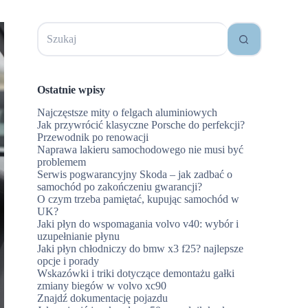
Brak
wyników
Ostatnie wpisy
Najczęstsze mity o felgach aluminiowych
Jak przywrócić klasyczne Porsche do perfekcji?
Przewodnik po renowacji
Naprawa lakieru samochodowego nie musi być
problemem
Serwis pogwarancyjny Skoda – jak zadbać o
samochód po zakończeniu gwarancji?
O czym trzeba pamiętać, kupując samochód w
UK?
Jaki płyn do wspomagania volvo v40: wybór i
uzupełnianie płynu
Jaki płyn chłodniczy do bmw x3 f25? najlepsze
opcje i porady
Wskazówki i triki dotyczące demontażu gałki
zmiany biegów w volvo xc90
Znajdź dokumentację pojazdu