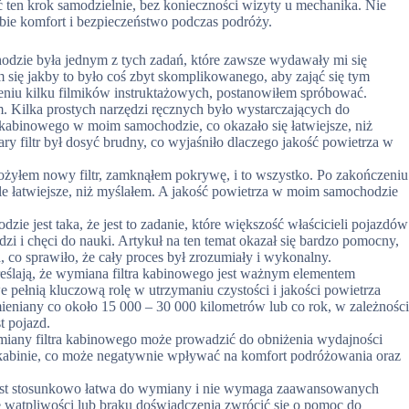
ten krok samodzielnie, bez konieczności wizyty u mechanika. Nie
sobie komfort i bezpieczeństwo podczas podróży.
dzie była jednym z tych zadań, które zawsze wydawały mi się
 się jakby to było coś zbyt skomplikowanego, aby zająć się tym
rzeniu kilku filmików instruktażowych, postanowiłem spróbować.
. Kilka prostych narzędzi ręcznych było wystarczających do
a kabinowego w moim samochodzie, co okazało się łatwiejsze, niż
ry filtr był dosyć brudny, co wyjaśniło dlaczego jakość powietrza w
żyłem nowy filtr, zamknąłem pokrywę, i to wszystko. Po zakończeniu
iele łatwiejsze, niż myślałem. A jakość powietrza w moim samochodzie
ie jest taka, że jest to zadanie, które większość właścicieli pojazdów
i i chęci do nauki. Artykuł na ten temat okazał się bardzo pomocny,
co sprawiło, że cały proces był zrozumiały i wykonalny.
eślają, że wymiana filtra kabinowego jest ważnym elementem
e pełnią kluczową rolę w utrzymaniu czystości i jakości powietrza
ieniany co około 15 000 – 30 000 kilometrów lub co rok, w zależnośc
t pojazd.
ymiany filtra kabinowego może prowadzić do obniżenia wydajności
w kabinie, co może negatywnie wpływać na komfort podróżowania oraz
 jest stosunkowo łatwa do wymiany i nie wymaga zaawansowanych
e wątpliwości lub braku doświadczenia zwrócić się o pomoc do