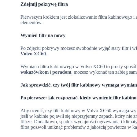
Zdejmij pokrywę filtra
Pierwszym krokiem jest zlokalizowanie filtra kabinowego i
elementów.
Wymień filtr na nowy
Po zdjęciu pokrywy możesz swobodnie wyjąć stary filtr i wł
Volvo XC60
.
Wymiana filtra kabinowego w Volvo XC60 to prosty sposó
wskazówkom
i
poradom
, możesz wykonać ten zabieg samod
Jak sprawdzić, czy twój filtr kabinowy wymaga wymia
Po pierwsze: jak rozpoznać, kiedy wymienić filtr kabin
Aby ocenić, czy filtr kabinowy w Volvo XC60 wymaga wym
jeśli w kabinie pojawił się nieprzyjemny zapach, który nie
filtrze. Dodatkowo, spadek wydajności ogrzewania i klimat
filtra pozwoli uniknąć problemów z jakością powietrza w ka