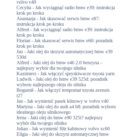
volvo v40
Cecylia
-
Jak wyciągnąć radio bmw e39: instrukcja
krok po kroku
Anastazja
-
Jak skasować serwis bmw e87:
instrukcja krok po kroku
Alfred
-
Jak wyciągnąć radio bmw e39: instrukcja
krok po kroku
Florian
-
Jak skasować serwis bmw e60: poradnik
krok po kroku
Jan
-
Jaki olej do skrzyni automatycznej bmw e39
530d
Alfred
-
Jaki olej do bmw e46 2.0 benzyna –
najlepszy wybór dla twojego silnika
Kazimierz
-
Jak włączyć spryskiwacze toyota yaris
Ludwik
-
Jaki olej do bmw e39 525d: poradnik
wyboru najlepszego oleju do silnika
Bogumił
-
Jak włączyć tempomat toyota avensis
t27
Jan
-
Jak wymienić pasek klinowy w volvo v40
Martyna
-
Jaki olej do audi a4 b8: poradnik wyboru
idealnego oleju silnikowego
Irena
-
Jaki olej do bmw e90 325i? najlepszy
wybór dla twojego silnika
Julian
-
Jak wymienić filtr kabinowy volvo xc60
Eligia
-
Jaki olej do skrzyni automatycznej bmw