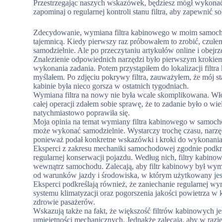
Przestrzegając naszych wskazówek, będziesz mógł wykonać 
zapominaj o regularnej kontroli stanu filtra, aby zapewnić 
Zdecydowanie, wymiana filtra kabinowego w moim samocho
tajemnicą. Kiedy pierwszy raz próbowałem to zrobić, czułem
samodzielnie. Ale po przeczytaniu artykułów online i obej
Znalezienie odpowiednich narzędzi było pierwszym krokiem
wykonania zadania. Potem przystąpiłem do lokalizacji filtr
myślałem. Po zdjęciu pokrywy filtra, zauważyłem, że mój sta
kabinie była nieco gorsza w ostatnich tygodniach.
Wymiana filtra na nowy nie była wcale skomplikowana. Wło
całej operacji zdałem sobie sprawę, że to zadanie było o w
natychmiastowo poprawiła się.
Moja opinia na temat wymiany filtra kabinowego w samochodz
może wykonać samodzielnie. Wystarczy trochę czasu, narzędz
ponieważ podał konkretne wskazówki i kroki do wykonania, 
Eksperci z zakresu mechaniki samochodowej zgodnie podkr
regularnej konserwacji pojazdu. Według nich, filtry kabinow
wewnątrz samochodu. Zalecają, aby filtr kabinowy był wym
od warunków jazdy i środowiska, w którym użytkowany jes
Eksperci podkreślają również, że zaniechanie regularnej w
systemu klimatyzacji oraz pogorszenia jakości powietrza 
zdrowie pasażerów.
Wskazują także na fakt, że większość filtrów kabinowych
umiejętności mechanicznych. Jednakże zalecają, aby w razi