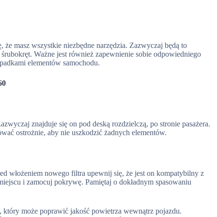
, że masz wszystkie niezbędne narzędzia. Zazwyczaj będą to
b śrubokręt. Ważne jest również zapewnienie sobie odpowiedniego
 upadkami elementów samochodu.
60
azwyczaj znajduje się on pod deską rozdzielczą, po stronie pasażera.
pować ostrożnie, aby nie uszkodzić żadnych elementów.
ed włożeniem nowego filtra upewnij się, że jest on kompatybilny z
iejscu i zamocuj pokrywę. Pamiętaj o dokładnym spasowaniu
, który może poprawić jakość powietrza wewnątrz pojazdu.