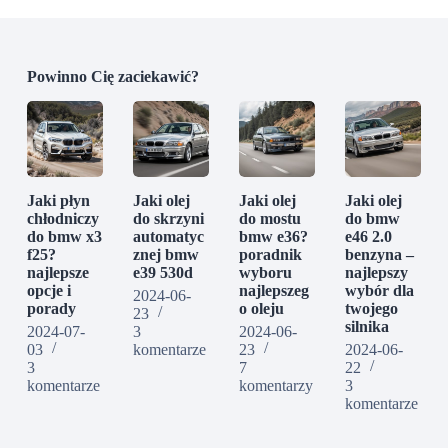
Powinno Cię zaciekawić?
Jaki płyn
Jaki olej
Jaki olej
Jaki olej
chłodniczy
do skrzyni
do mostu
do bmw
do bmw x3
automatyc
bmw e36?
e46 2.0
f25?
znej bmw
poradnik
benzyna –
najlepsze
e39 530d
wyboru
najlepszy
opcje i
najlepszeg
wybór dla
2024-06-
porady
o oleju
twojego
23
silnika
2024-07-
3
2024-06-
03
komentarze
23
2024-06-
3
7
22
komentarze
komentarzy
3
komentarze