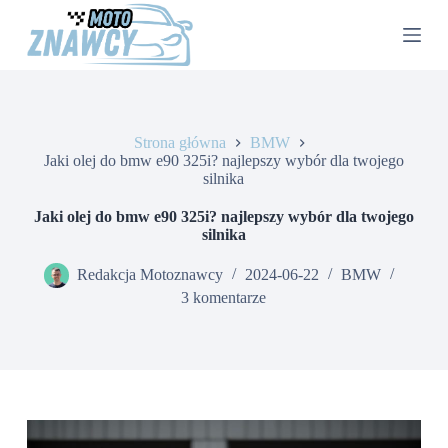
P
r
z
e
j
d
ź
Strona główna
BMW
d
Jaki olej do bmw e90 325i? najlepszy wybór dla twojego
o
silnika
t
r
e
Jaki olej do bmw e90 325i? najlepszy wybór dla twojego
ś
silnika
c
i
Redakcja Motoznawcy
2024-06-22
BMW
3 komentarze