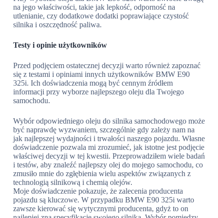
na jego właściwości, takie jak lepkość, odporność na
utlenianie, czy dodatkowe dodatki poprawiające czystość
silnika i oszczędność paliwa.
Testy i opinie użytkowników
Przed podjęciem ostatecznej decyzji warto również zapoznać
się z testami i opiniami innych użytkowników BMW E90
325i. Ich doświadczenia mogą być cennym źródłem
informacji przy wyborze najlepszego oleju dla Twojego
samochodu.
Wybór odpowiedniego oleju do silnika samochodowego może
być naprawdę wyzwaniem, szczególnie gdy zależy nam na
jak najlepszej wydajności i trwałości naszego pojazdu. Własne
doświadczenie pozwala mi zrozumieć, jak istotne jest podjęcie
właściwej decyzji w tej kwestii. Przeprowadziłem wiele badań
i testów, aby znaleźć najlepszy olej do mojego samochodu, co
zmusiło mnie do zgłębienia wielu aspektów związanych z
technologią silnikową i chemią olejów.
Moje doświadczenie pokazuje, że zalecenia producenta
pojazdu są kluczowe. W przypadku BMW E90 325i warto
zawsze kierować się wytycznymi producenta, gdyż to on
najlepiej zna specyfikacje swojego silnika. Wybór pomiędzy