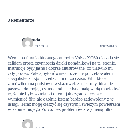
3 komentarze
Gertruda
2024-06-03 / 09:09
ODPOWIEDZ
Wymiana filtra kabinowego w moim Volvo XC60 okazała się
całkiem prostą czynnością dzięki poradnikowi na tej stronie.
Instrukcje były jasne i dobrze zilustrowane, co ułatwiło mi
cały proces. Zaletą było również to, że nie potrzebowałem
specjalistycznego narzędzia ani dużo czasu. Filtr, który
zamówiłem na podstawie wskazówek z tej strony, idealnie
pasował do mojego samochodu. Jedyną małą wadą mogło być
to, że nie było wzmianki o tym, jak często zaleca się
wymieniać filtr, ale ogólnie jestem bardzo zadowolony z tej
usługi. Teraz mogę cieszyć się czystym i świeżym powietrzem
w kabinie mojego Volvo, bez problemów z wymianą filtra.
Jacek
2024-06-06 / 09:00
ODPOWIEDZ