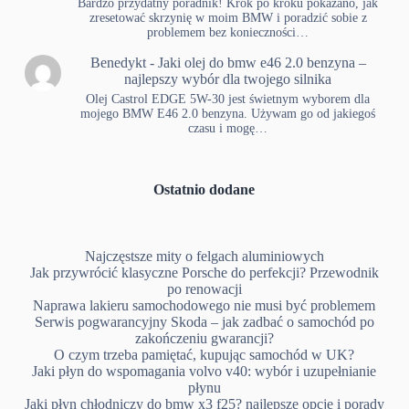
Bardzo przydatny poradnik! Krok po kroku pokazano, jak
zresetować skrzynię w moim BMW i poradzić sobie z
problemem bez konieczności…
Benedykt
-
Jaki olej do bmw e46 2.0 benzyna –
najlepszy wybór dla twojego silnika
Olej Castrol EDGE 5W-30 jest świetnym wyborem dla
mojego BMW E46 2.0 benzyna. Używam go od jakiegoś
czasu i mogę…
Ostatnio dodane
Najczęstsze mity o felgach aluminiowych
Jak przywrócić klasyczne Porsche do perfekcji? Przewodnik
po renowacji
Naprawa lakieru samochodowego nie musi być problemem
Serwis pogwarancyjny Skoda – jak zadbać o samochód po
zakończeniu gwarancji?
O czym trzeba pamiętać, kupując samochód w UK?
Jaki płyn do wspomagania volvo v40: wybór i uzupełnianie
płynu
Jaki płyn chłodniczy do bmw x3 f25? najlepsze opcje i porady