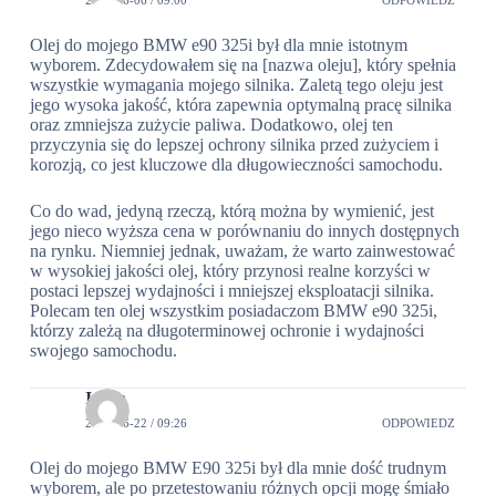
Olej do mojego BMW e90 325i był dla mnie istotnym
wyborem. Zdecydowałem się na [nazwa oleju], który spełnia
wszystkie wymagania mojego silnika. Zaletą tego oleju jest
jego wysoka jakość, która zapewnia optymalną pracę silnika
oraz zmniejsza zużycie paliwa. Dodatkowo, olej ten
przyczynia się do lepszej ochrony silnika przed zużyciem i
korozją, co jest kluczowe dla długowieczności samochodu.
Co do wad, jedyną rzeczą, którą można by wymienić, jest
jego nieco wyższa cena w porównaniu do innych dostępnych
na rynku. Niemniej jednak, uważam, że warto zainwestować
w wysokiej jakości olej, który przynosi realne korzyści w
postaci lepszej wydajności i mniejszej eksploatacji silnika.
Polecam ten olej wszystkim posiadaczom BMW e90 325i,
którzy zależą na długoterminowej ochronie i wydajności
swojego samochodu.
Irena
2024-06-22 / 09:26
ODPOWIEDZ
Olej do mojego BMW E90 325i był dla mnie dość trudnym
wyborem, ale po przetestowaniu różnych opcji mogę śmiało