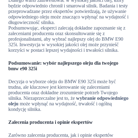
Dlatego warto zainwestować w wysokiej jakości olej, który
będzie odpowiednio chronił i smarował silnik. Badania i testy
przeprowadzane przez ekspertów potwierdzają, że używanie
odpowiedniego oleju może znacząco wpłynąć na wydajność i
długowieczność silnika.
Podsumowując, eksperci zalecają dokładne zapoznanie się z
zaleceniami producenta oraz skonsultowanie się z
profesjonalistami, aby wybrać najlepszy olej do BMW E90
325i. Inwestycja w wysokiej jakości olej może przynieść
korzyści w postaci lepszej wydajności i trwałości silnika.
Podsumowanie: wybór najlepszego oleju dla twojego
bmw e90 325i
Decyzja o wyborze oleju do BMW E90 325i może być
trudna, ale kluczowe jest kierowanie się zaleceniami
producenta oraz dokładne zrozumienie potrzeb Twojego
silnika. Niezaprzeczalne jest to, że
wybranie odpowiedniego
oleju
może wpłynąć na wydajność, trwałość i ogólną
kondycję silnika.
Zalecenia producenta i opinie ekspertów
Zarówno zalecenia producenta, jak i opinie ekspertów