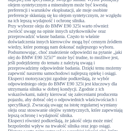
olejem syntetycznym a mineralnym może być kwestią
preferencji i warunków eksploatacji, ale moje osobiste
preferencje skłaniają się ku olejom syntetycznym, ze względu
na ich lepszą wydajność i ochronę silnika.
Przy wyborze oleju do BMW E90 325i warto również
zwrócić uwagę na opinie innych użytkowników oraz
przeprowadzić własne badania. Często to właśnie
doświadczenia innych kierowców mogą być cennym źródłem
wiedzy, które pomogą nam dokonać najlepszego wyboru.
Podsumowując, choć znalezienie odpowiedzi na pytanie „jaki
olej do BMW E90 325i?” może być trudne, to możliwe jest,
jeśli podejdziemy do tematu z należytą uwagą i
przeprowadzimy odpowiednie badania. Dzięki temu możemy
zapewnić naszemu samochodowi najlepszą opiekę i osiągi.
Eksperci motoryzacyjni zgodnie podkreślają, że wybór
odpowiedniego oleju do BMW E90 325i jest kluczowy dla
utrzymania silnika w dobrej kondycji. Zgodnie z ich
wskazówkami, należy kierować się zaleceniami producenta
pojazdu, aby dobrać olej o odpowiednich właściwościach i
specyfikacji. Zwracają uwagę na istotę regularnej wymiany
oleju oraz stosowanie olejów syntetycznych, które zapewniają
lepszą ochronę i wydajność silnika.
Eksperci również podkreślają, że jakość oleju może mieć
bezpośredni wpływ na trwałość silnika oraz jego osiągi.