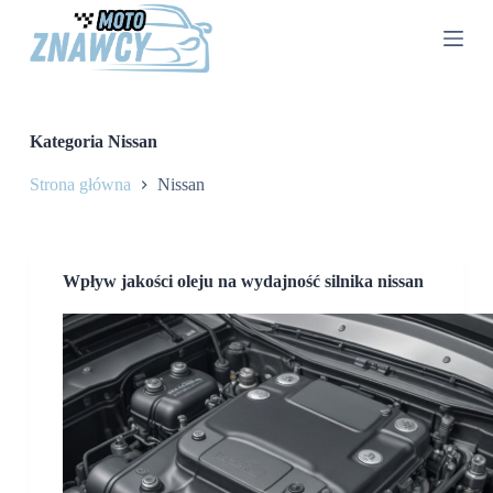
P
r
z
e
j
d
ź
Kategoria
Nissan
d
o
Strona główna
Nissan
t
r
e
ś
c
Wpływ jakości oleju na wydajność silnika nissan
i