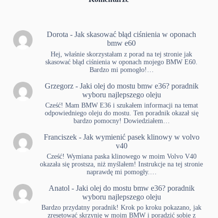
Dorota
-
Jak skasować błąd ciśnienia w oponach
bmw e60
Hej, właśnie skorzystałam z porad na tej stronie jak
skasować błąd ciśnienia w oponach mojego BMW E60.
Bardzo mi pomogło!…
Grzegorz
-
Jaki olej do mostu bmw e36? poradnik
wyboru najlepszego oleju
Cześć! Mam BMW E36 i szukałem informacji na temat
odpowiedniego oleju do mostu. Ten poradnik okazał się
bardzo pomocny! Dowiedziałem…
Franciszek
-
Jak wymienić pasek klinowy w volvo
v40
Cześć! Wymiana paska klinowego w moim Volvo V40
okazała się prostsza, niż myślałem! Instrukcje na tej stronie
naprawdę mi pomogły.…
Anatol
-
Jaki olej do mostu bmw e36? poradnik
wyboru najlepszego oleju
Bardzo przydatny poradnik! Krok po kroku pokazano, jak
zresetować skrzynię w moim BMW i poradzić sobie z