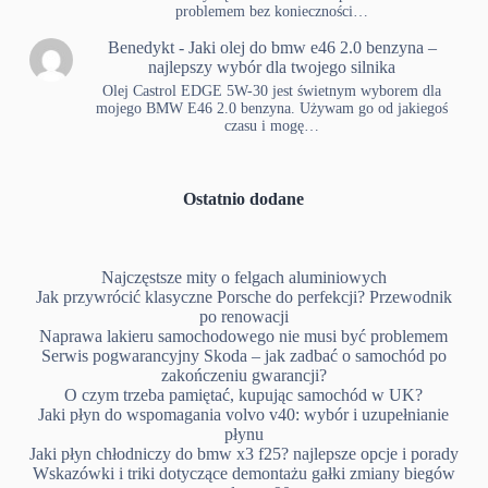
problemem bez konieczności…
Benedykt
-
Jaki olej do bmw e46 2.0 benzyna –
najlepszy wybór dla twojego silnika
Olej Castrol EDGE 5W-30 jest świetnym wyborem dla
mojego BMW E46 2.0 benzyna. Używam go od jakiegoś
czasu i mogę…
Ostatnio dodane
Najczęstsze mity o felgach aluminiowych
Jak przywrócić klasyczne Porsche do perfekcji? Przewodnik
po renowacji
Naprawa lakieru samochodowego nie musi być problemem
Serwis pogwarancyjny Skoda – jak zadbać o samochód po
zakończeniu gwarancji?
O czym trzeba pamiętać, kupując samochód w UK?
Jaki płyn do wspomagania volvo v40: wybór i uzupełnianie
płynu
Jaki płyn chłodniczy do bmw x3 f25? najlepsze opcje i porady
Wskazówki i triki dotyczące demontażu gałki zmiany biegów