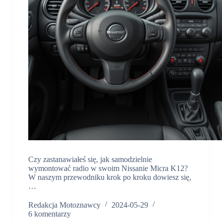
Czy zastanawiałeś się, jak samodzielnie
wymontować radio w swoim Nissanie Micra K12?
W naszym przewodniku krok po kroku dowiesz się,
…
Redakcja Motoznawcy
2024-05-29
6 komentarzy