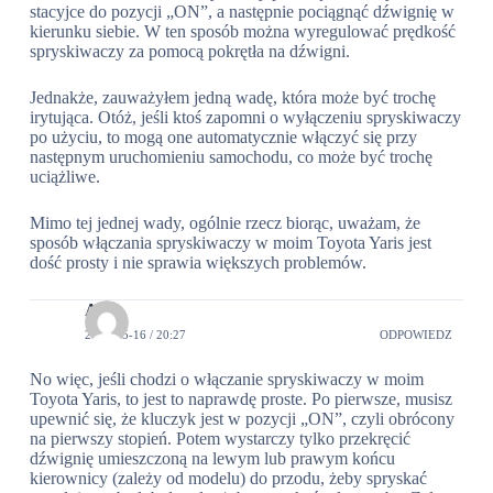
stacyjce do pozycji „ON”, a następnie pociągnąć dźwignię w
kierunku siebie. W ten sposób można wyregulować prędkość
spryskiwaczy za pomocą pokrętła na dźwigni.
Jednakże, zauważyłem jedną wadę, która może być trochę
irytująca. Otóż, jeśli ktoś zapomni o wyłączeniu spryskiwaczy
po użyciu, to mogą one automatycznie włączyć się przy
następnym uruchomieniu samochodu, co może być trochę
uciążliwe.
Mimo tej jednej wady, ogólnie rzecz biorąc, uważam, że
sposób włączania spryskiwaczy w moim Toyota Yaris jest
dość prosty i nie sprawia większych problemów.
Ada
2024-05-16 / 20:27
ODPOWIEDZ
No więc, jeśli chodzi o włączanie spryskiwaczy w moim
Toyota Yaris, to jest to naprawdę proste. Po pierwsze, musisz
upewnić się, że kluczyk jest w pozycji „ON”, czyli obrócony
na pierwszy stopień. Potem wystarczy tylko przekręcić
dźwignię umieszczoną na lewym lub prawym końcu
kierownicy (zależy od modelu) do przodu, żeby spryskać