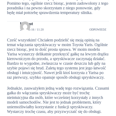
Pomimo tego, ogólnie rzecz biorąc, jestem zadowolony z tego
poradnika i na pewno skorzystam z niego ponownie, gdy
będę miał potrzebę sprawdzenia temperatury silnika.
Helmut
2024-05-16 / 11:20
ODPOWIEDZ
Cześć wszystkim! Chciałem podzielić się moją opinią na
temat włączania spryskiwaczy w moim Toyota Yaris. Ogólnie
rzecz biorąc, jest to dość prosta sprawa. W moim modelu
Yarisa wystarczy delikatnie przekręcić gałkę na lewym drążku
kierowniczym do przodu, a spryskiwacze zaczynają działać.
Bardzo to wygodne, zwłaszcza w czasie deszczu lub gdy na
szybie pojawi się brud. Zaletą tego systemu jest jego łatwość
obsługi i intuicyjność. Nawet jeśli ktoś korzysta z Yarisa po
raz pierwszy, szybko opanuje sposób obsługi spryskiwaczy.
Jednakże, zauważyłem jedną wadę tego rozwiązania. Czasami
gałka do włączania spryskiwaczy może być trochę
nieintuicyjna dla osób, które wcześniej korzystały z innych
modeli samochodów. Nie jest to jednak problemem, który
uniemożliwiałby korzystanie z funkcji spryskiwaczy.
Wystarczy trochę czasu, aby przyzwyczaić się do obsługi.