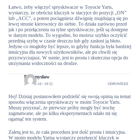
Łatwo, żeby włączyć spryskiwacze w Toyocie Yaris,
wystarczy, że obrócisz kluczyk w stacyjce do pozycji „ON”
lub „ACC”, a potem pociągniesz dźwignię znajdującą się po
lewej stronie kierownicy do siebie. To działa zarówno przed
jak i po przełączeniu na tylne spryskiwacze, jeśli są dostępne
w danym modelu. To wygodne, bo możesz szybko oczyścić
przednią szybę w czasie deszczu lub gdy zasłoni ją błoto.
Jedyne co mogłoby być lepsze, to gdyby funkcja była bardziej
intuicyjna dla nowych użytkowników, ale po chwili się
przyzwyczajasz. W sumie, jest to prosta i skuteczna opcja do
utrzymania widoczności na drodze.
Przemysław
2024-05-16 / 18:52
ODPOWIEDZ
Hej! Dzisiaj postanowiłem podzielić się swoją opinią na temat
sposobu włączenia spryskiwaczy w moim Toyocie Yaris.
Muszę przyznać, że pierwsze próby mogły być trochę
zagmatwane, ale po kilku eksperymentach udało mi się
ogarnąć ten system.
Zaletą jest to, że cała procedura jest dość prosta i intuicyjna.
W moim modelu Yarisa wystarczy przekręcić kluczyk w