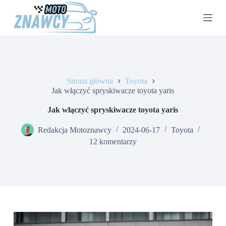
P
r
z
e
j
d
ź
d
Strona główna
Toyota
o
Jak włączyć spryskiwacze toyota yaris
t
r
e
Jak włączyć spryskiwacze toyota yaris
ś
c
Redakcja Motoznawcy
2024-06-17
Toyota
i
12 komentarzy