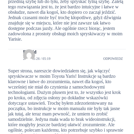
przednią szybę lub do tyłu, żeby spryskać tylną szybę. Zaletą
tego rozwiązania jest to, że jest bardzo intuicyjne i łatwe w
obsłudze, nawet dla kogoś, kto dopiero co zaczął jeździć.
Jednak czasami może być trochę kłopotliwe, gdyż dźwignia
znajduje się w miejscu, które nie jest zawsze tak łatwo
dostępne podczas jazdy. Ale ogólnie rzecz biorąc, jestem
zadowolona z prostoty obsługi moich spryskiwaczy w moim
Yarisie.
Dawid
2024-05-26 / 05:19
ODPOWIEDZ
Super strona, nareszcie dowiedziałem się, jak włączyć
spryskiwacze w moim Toyota Yaris! Instrukcje są bardzo
klarowne i łatwe do zrozumienia, nawet dla kogoś, kto
wcześniej nie miał do czynienia z samochodowymi
technologiami. Dużym plusem jest to, że wszystko jest krok
po kroku, od zdjęcia osłony po dokładne wskazówki
dotyczące ustawień. Trochę byłem zdezorientowany na
początku, bo instrukcje w moim manualu nie były tak jasne
jak tutaj, ale teraz mam pewność, że umiem to zrobić
samodzielnie. Jedyna mała wada to brak wideoinstrukcji,
które mogłyby jeszcze bardziej ułatwić zrozumienie. Ale
ogólnie, polecam każdemu, kto potrzebuje szybko i sprawnie