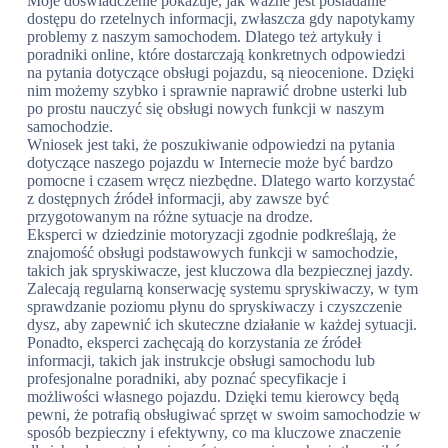
Moje doświadczenie pokazuje, jak ważne jest posiadanie
dostępu do rzetelnych informacji, zwłaszcza gdy napotykamy
problemy z naszym samochodem. Dlatego też artykuły i
poradniki online, które dostarczają konkretnych odpowiedzi
na pytania dotyczące obsługi pojazdu, są nieocenione. Dzięki
nim możemy szybko i sprawnie naprawić drobne usterki lub
po prostu nauczyć się obsługi nowych funkcji w naszym
samochodzie.
Wniosek jest taki, że poszukiwanie odpowiedzi na pytania
dotyczące naszego pojazdu w Internecie może być bardzo
pomocne i czasem wręcz niezbędne. Dlatego warto korzystać
z dostępnych źródeł informacji, aby zawsze być
przygotowanym na różne sytuacje na drodze.
Eksperci w dziedzinie motoryzacji zgodnie podkreślają, że
znajomość obsługi podstawowych funkcji w samochodzie,
takich jak spryskiwacze, jest kluczowa dla bezpiecznej jazdy.
Zalecają regularną konserwację systemu spryskiwaczy, w tym
sprawdzanie poziomu płynu do spryskiwaczy i czyszczenie
dysz, aby zapewnić ich skuteczne działanie w każdej sytuacji.
Ponadto, eksperci zachęcają do korzystania ze źródeł
informacji, takich jak instrukcje obsługi samochodu lub
profesjonalne poradniki, aby poznać specyfikacje i
możliwości własnego pojazdu. Dzięki temu kierowcy będą
pewni, że potrafią obsługiwać sprzęt w swoim samochodzie w
sposób bezpieczny i efektywny, co ma kluczowe znaczenie