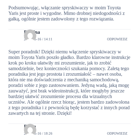
Podsumowując, włączanie spryskiwaczy w moim Toyota
Yaris jest proste i wygodne. Mimo drobnej niedogodności z
gałką, ogólnie jestem zadowolony z tego rozwiązania.
Paulina
2024-05-16 / 14:11
ODPOWIEDZ
Super poradnik! Dzięki niemu włączenie spryskiwaczy w
moim Toyota Yaris poszło gładko. Bardzo klarowne instrukcje
krok po kroku ułatwiły mi zrozumienie, jak to zrobić
samodzielnie, bez konieczności szukania pomocy. Zaletą tego
poradnika jest jego prostota i zrozumiałość – nawet osoba,
która nie ma doświadczenia z mechaniką samochodową,
poradzi sobie z jego zastosowaniem. Jedyną wadą, jaką mogę
zauważyć, jest brak wideoinstrukcji, które mogłyby jeszcze
bardziej ułatwić zrozumienie procesu dla wizualnych
uczniów. Ale ogólnie rzecz biorąc, jestem bardzo zadowolona
z tego poradnika i z pewnością będę korzystać z innych porad
zawartych na tej stronie. Dzięki!
Beata
2024-05-16 / 18:26
ODPOWIEDZ