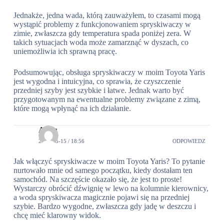
Jednakże, jedna wada, którą zauważyłem, to czasami mogą
wystąpić problemy z funkcjonowaniem spryskiwaczy w
zimie, zwłaszcza gdy temperatura spada poniżej zera. W
takich sytuacjach woda może zamarznąć w dyszach, co
uniemożliwia ich sprawną pracę.
Podsumowując, obsługa spryskiwaczy w moim Toyota Yaris
jest wygodna i intuicyjna, co sprawia, że ​​czyszczenie
przedniej szyby jest szybkie i łatwe. Jednak warto być
przygotowanym na ewentualne problemy związane z zimą,
które mogą wpłynąć na ich działanie.
Anna
2024-05-15 / 18:56
ODPOWIEDZ
Jak włączyć spryskiwacze w moim Toyota Yaris? To pytanie
nurtowało mnie od samego początku, kiedy dostałam ten
samochód. Na szczęście okazało się, że jest to proste!
Wystarczy obrócić dźwignię w lewo na kolumnie kierownicy,
a woda spryskiwacza magicznie pojawi się na przedniej
szybie. Bardzo wygodne, zwłaszcza gdy jadę w deszczu i
chcę mieć klarowny widok.