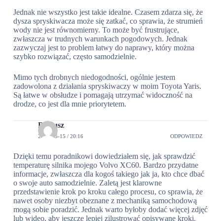
Jednak nie wszystko jest takie idealne. Czasem zdarza się, że
dysza spryskiwacza może się zatkać, co sprawia, że strumień
wody nie jest równomierny. To może być frustrujące,
zwłaszcza w trudnych warunkach pogodowych. Jednak
zazwyczaj jest to problem łatwy do naprawy, który można
szybko rozwiązać, często samodzielnie.
Mimo tych drobnych niedogodności, ogólnie jestem
zadowolona z działania spryskiwaczy w moim Toyota Yaris.
Są łatwe w obsłudze i pomagają utrzymać widoczność na
drodze, co jest dla mnie priorytetem.
Dariusz
2024-05-15 / 20:16
ODPOWIEDZ
Dzięki temu poradnikowi dowiedziałem się, jak sprawdzić
temperaturę silnika mojego Volvo XC60. Bardzo przydatne
informacje, zwłaszcza dla kogoś takiego jak ja, kto chce dbać
o swoje auto samodzielnie. Zaletą jest klarowne
przedstawienie krok po kroku całego procesu, co sprawia, że
nawet osoby niezbyt obeznane z mechaniką samochodową
mogą sobie poradzić. Jednak warto byłoby dodać więcej zdjęć
lub wideo, aby jeszcze lepiej zilustrować opisywane kroki.