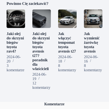
Powinno Cię zaciekawić?
Jaki olej
Jaki olej
Jak
Jak
do skrzyni
do skrzyni
włączyć
wymienić
biegów
biegów
tempomat
żarówkę
toyota
toyota
toyota
toyota
rav4?
avensis
avensis t27
avensis
t27?
2024-06-
2024-06-
2024-06-
poradnik
20
18
16
dla
3
8
8
właścicieli
komentarze
komentarzy
komentarzy
2024-06-
19
12
komentarzy
Komentarze