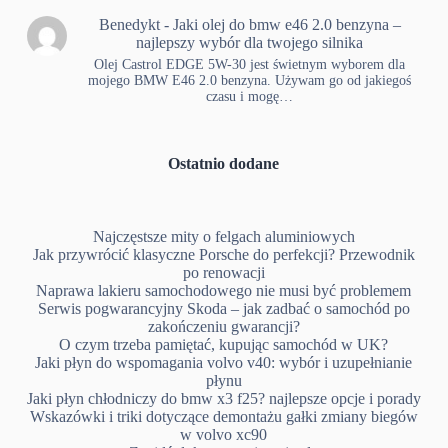
Benedykt
-
Jaki olej do bmw e46 2.0 benzyna –
najlepszy wybór dla twojego silnika
Olej Castrol EDGE 5W-30 jest świetnym wyborem dla
mojego BMW E46 2.0 benzyna. Używam go od jakiegoś
czasu i mogę…
Ostatnio dodane
Najczęstsze mity o felgach aluminiowych
Jak przywrócić klasyczne Porsche do perfekcji? Przewodnik
po renowacji
Naprawa lakieru samochodowego nie musi być problemem
Serwis pogwarancyjny Skoda – jak zadbać o samochód po
zakończeniu gwarancji?
O czym trzeba pamiętać, kupując samochód w UK?
Jaki płyn do wspomagania volvo v40: wybór i uzupełnianie
płynu
Jaki płyn chłodniczy do bmw x3 f25? najlepsze opcje i porady
Wskazówki i triki dotyczące demontażu gałki zmiany biegów
w volvo xc90