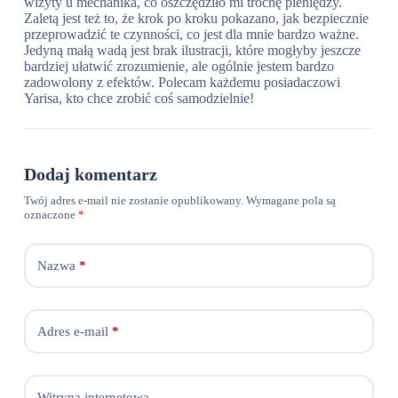
wizyty u mechanika, co oszczędziło mi trochę pieniędzy.
Zaletą jest też to, że krok po kroku pokazano, jak bezpiecznie
przeprowadzić te czynności, co jest dla mnie bardzo ważne.
Jedyną małą wadą jest brak ilustracji, które mogłyby jeszcze
bardziej ułatwić zrozumienie, ale ogólnie jestem bardzo
zadowolony z efektów. Polecam każdemu posiadaczowi
Yarisa, kto chce zrobić coś samodzielnie!
Dodaj komentarz
Twój adres e-mail nie zostanie opublikowany.
Wymagane pola są
oznaczone
*
Nazwa
*
Adres e-mail
*
Witryna internetowa