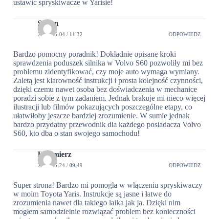
ustawić spryskiwacze w Yarisie!
Stefan
2024-06-04 / 11:32
ODPOWIEDZ
Bardzo pomocny poradnik! Dokładnie opisane kroki
sprawdzenia poduszek silnika w Volvo S60 pozwoliły mi bez
problemu zidentyfikować, czy moje auto wymaga wymiany.
Zaletą jest klarowność instrukcji i prosta kolejność czynności,
dzięki czemu nawet osoba bez doświadczenia w mechanice
poradzi sobie z tym zadaniem. Jednak brakuje mi nieco więcej
ilustracji lub filmów pokazujących poszczególne etapy, co
ułatwiłoby jeszcze bardziej zrozumienie. W sumie jednak
bardzo przydatny przewodnik dla każdego posiadacza Volvo
S60, kto dba o stan swojego samochodu!
Kazimierz
2024-06-24 / 09:49
ODPOWIEDZ
Super strona! Bardzo mi pomogła w włączeniu spryskiwaczy
w moim Toyota Yaris. Instrukcje są jasne i łatwe do
zrozumienia nawet dla takiego laika jak ja. Dzięki nim
mogłem samodzielnie rozwiązać problem bez konieczności