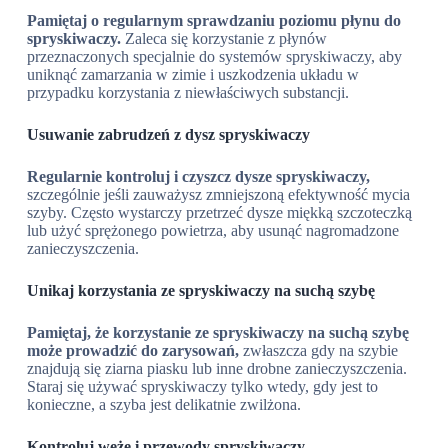
Pamiętaj o regularnym sprawdzaniu poziomu płynu do
spryskiwaczy.
Zaleca się korzystanie z płynów
przeznaczonych specjalnie do systemów spryskiwaczy, aby
uniknąć zamarzania w zimie i uszkodzenia układu w
przypadku korzystania z niewłaściwych substancji.
Usuwanie zabrudzeń z dysz spryskiwaczy
Regularnie kontroluj i czyszcz dysze spryskiwaczy,
szczególnie jeśli zauważysz zmniejszoną efektywność mycia
szyby. Często wystarczy przetrzeć dysze miękką szczoteczką
lub użyć sprężonego powietrza, aby usunąć nagromadzone
zanieczyszczenia.
Unikaj korzystania ze spryskiwaczy na suchą szybę
Pamiętaj, że korzystanie ze spryskiwaczy na suchą szybę
może prowadzić do zarysowań,
zwłaszcza gdy na szybie
znajdują się ziarna piasku lub inne drobne zanieczyszczenia.
Staraj się używać spryskiwaczy tylko wtedy, gdy jest to
konieczne, a szyba jest delikatnie zwilżona.
Kontroluj węże i przewody spryskiwaczy