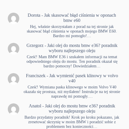
Dorota
-
Jak skasować błąd ciśnienia w oponach
bmw e60
Hej, właśnie skorzystałam z porad na tej stronie jak
skasować błąd ciśnienia w oponach mojego BMW E60.
Bardzo mi pomogło!…
Grzegorz
-
Jaki olej do mostu bmw e36? poradnik
wyboru najlepszego oleju
Cześć! Mam BMW E36 i szukałem informacji na temat
odpowiedniego oleju do mostu. Ten poradnik okazał się
bardzo pomocny! Dowiedziałem…
Franciszek
-
Jak wymienić pasek klinowy w volvo
v40
Cześć! Wymiana paska klinowego w moim Volvo V40
okazała się prostsza, niż myślałem! Instrukcje na tej stronie
naprawdę mi pomogły.…
Anatol
-
Jaki olej do mostu bmw e36? poradnik
wyboru najlepszego oleju
Bardzo przydatny poradnik! Krok po kroku pokazano, jak
zresetować skrzynię w moim BMW i poradzić sobie z
problemem bez konieczności…