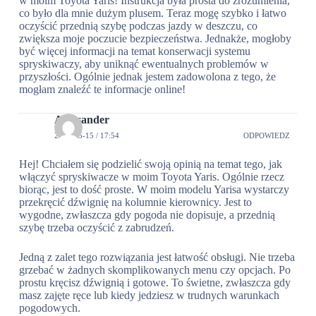
w moim Toyota Yaris! Instrukcja była prosta do zrozumienia,
co było dla mnie dużym plusem. Teraz mogę szybko i łatwo
oczyścić przednią szybę podczas jazdy w deszczu, co
zwiększa moje poczucie bezpieczeństwa. Jednakże, mogłoby
być więcej informacji na temat konserwacji systemu
spryskiwaczy, aby uniknąć ewentualnych problemów w
przyszłości. Ogólnie jednak jestem zadowolona z tego, że
mogłam znaleźć te informacje online!
Aleksander
2024-05-15 / 17:54
ODPOWIEDZ
Hej! Chciałem się podzielić swoją opinią na temat tego, jak
włączyć spryskiwacze w moim Toyota Yaris. Ogólnie rzecz
biorąc, jest to dość proste. W moim modelu Yarisa wystarczy
przekręcić dźwignię na kolumnie kierownicy. Jest to
wygodne, zwłaszcza gdy pogoda nie dopisuje, a przednią
szybę trzeba oczyścić z zabrudzeń.
Jedną z zalet tego rozwiązania jest łatwość obsługi. Nie trzeba
grzebać w żadnych skomplikowanych menu czy opcjach. Po
prostu kręcisz dźwignią i gotowe. To świetne, zwłaszcza gdy
masz zajęte ręce lub kiedy jedziesz w trudnych warunkach
pogodowych.