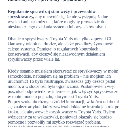
Regularnie sprawdzaj stan węży i przewodów
spryskiwaczy,
aby upewnić się, że nie występują żadne
wycieki ani uszkodzenia, które mogłyby prowadzić do
nieskutecznego działania systemu lub wycieków płynu.
Dbanie o spryskiwacze Toyota Yaris nie tylko zapewni Ci
klarowny widok na drodze, ale także przedłuży żywotność
całego systemu. Pamiętaj o regularnych kontrolach i
konserwacji, aby cieszyć się niezawodnym działaniem
spryskiwaczy przez wiele lat.
Kiedy ostatnio musiałem skorzystać ze spryskiwaczy w moim
samochodzie, natknąłem się na problem – nie mogłem ich
uruchomić! To było frustrujące, zwłaszcza gdy deszcz padał
mocno, a widoczność była ograniczona. Postanowiłem więc
poszukać odpowiedzi w internecie, jak włączyć spryskiwacze
w moim modelu pojazdu, którym jest Toyota Yaris.
Po przeszukaniu różnych źródeł informacji, w końcu udało mi
się znaleźć artykuł, który zawierał dokładne instrukcje krok po
kroku, jak aktywować spryskiwacze w Toyota Yaris. Byłem
wdzięczny za te wskazówki, ponieważ okazały się bardzo
pomocne i pozwoliły mi szybko rozwiązać problem.