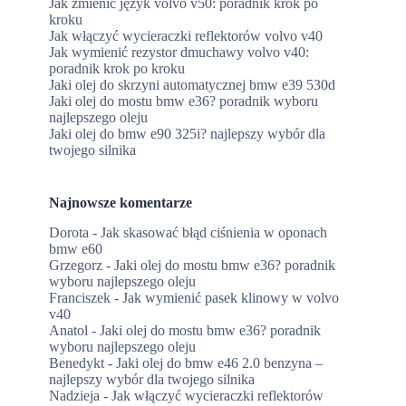
Jak zmienić język volvo v50: poradnik krok po
kroku
Jak włączyć wycieraczki reflektorów volvo v40
Jak wymienić rezystor dmuchawy volvo v40:
poradnik krok po kroku
Jaki olej do skrzyni automatycznej bmw e39 530d
Jaki olej do mostu bmw e36? poradnik wyboru
najlepszego oleju
Jaki olej do bmw e90 325i? najlepszy wybór dla
twojego silnika
Najnowsze komentarze
Dorota
-
Jak skasować błąd ciśnienia w oponach
bmw e60
Grzegorz
-
Jaki olej do mostu bmw e36? poradnik
wyboru najlepszego oleju
Franciszek
-
Jak wymienić pasek klinowy w volvo
v40
Anatol
-
Jaki olej do mostu bmw e36? poradnik
wyboru najlepszego oleju
Benedykt
-
Jaki olej do bmw e46 2.0 benzyna –
najlepszy wybór dla twojego silnika
Nadzieja
-
Jak włączyć wycieraczki reflektorów