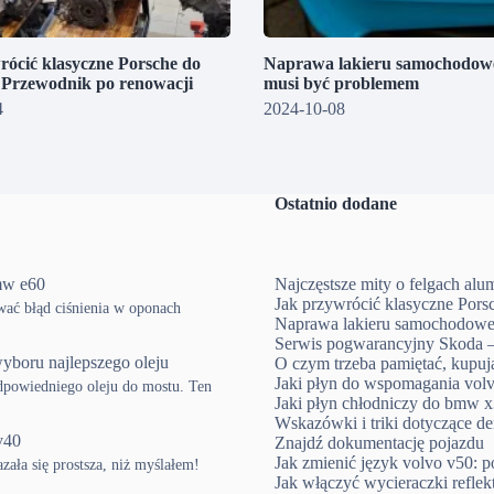
rócić klasyczne Porsche do
Naprawa lakieru samochodowe
? Przewodnik po renowacji
musi być problemem
4
2024-10-08
Ostatnio dodane
mw e60
Najczęstsze mity o felgach al
Jak przywrócić klasyczne Pors
ować błąd ciśnienia w oponach
Naprawa lakieru samochodowe
Serwis pogwarancyjny Skoda –
yboru najlepszego oleju
O czym trzeba pamiętać, kup
Jaki płyn do wspomagania volv
powiedniego oleju do mostu. Ten
Jaki płyn chłodniczy do bmw x3
Wskazówki i triki dotyczące d
v40
Znajdź dokumentację pojazdu
Jak zmienić język volvo v50: p
ła się prostsza, niż myślałem!
Jak włączyć wycieraczki refle