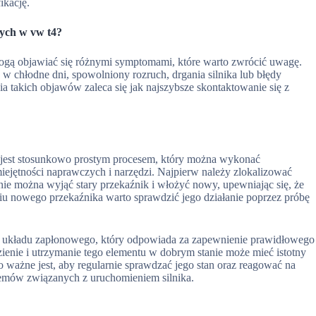
ikację.
wych w vw t4?
gą objawiać się różnymi symptomami, które warto zwrócić uwagę.
 w chłodne dni, spowolniony rozruch, drgania silnika lub błędy
 takich objawów zaleca się jak najszybsze skontaktowanie się z
jest stosunkowo prostym procesem, który można wykonać
jętności naprawczych i narzędzi. Najpierw należy zlokalizować
pnie można wyjąć stary przekaźnik i włożyć nowy, upewniając się, że
u nowego przekaźnika warto sprawdzić jego działanie poprzez próbę
 układu zapłonowego, który odpowiada za zapewnienie prawidłowego
ienie i utrzymanie tego elementu w dobrym stanie może mieć istotny
 ważne jest, aby regularnie sprawdzać jego stan oraz reagować na
lemów związanych z uruchomieniem silnika.