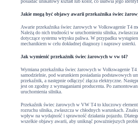
posiadać unikatowy kształt lub kolor, co ułatwia jego identyf
Jakie mogą być objawy awarii przekaźnika świec żaro
Awarie przekaźnika świec żarowych w Volkswagenie T4 mo
Należą do nich trudności w uruchomieniu silnika, zwłaszcza
dotyczące systemu wtrysku paliwa. W przypadku wystąpienia
mechanikiem w celu dokładnej diagnozy i naprawy usterki.
Jak wymienić przekaźnik świec żarowych w vw t4?
Wymiana przekaźnika świec żarowych w Volkswagenie T4 
samodzielnie, pod warunkiem posiadania podstawowych umie
przekaźnik, a następnie odłączyć złącza elektryczne. Nastę
jest on zgodny z wymaganiami producenta. Po zamontowani
uruchomienia silnika.
Przekaźnik świec żarowych w VW T4 to kluczowy element
rozruchu silnika, zwłaszcza w chłodnych warunkach. Znalez
wpływ na wydajność i sprawność działania pojazdu. Dlatego
wszelkie objawy awarii, aby uniknąć poważniejszych prob