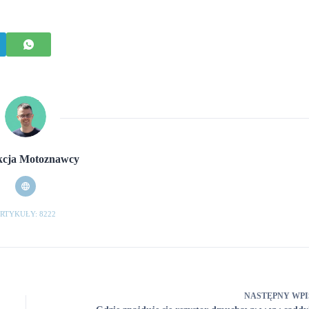
cja Motoznawcy
RTYKUŁY: 8222
NASTĘPNY
WPI