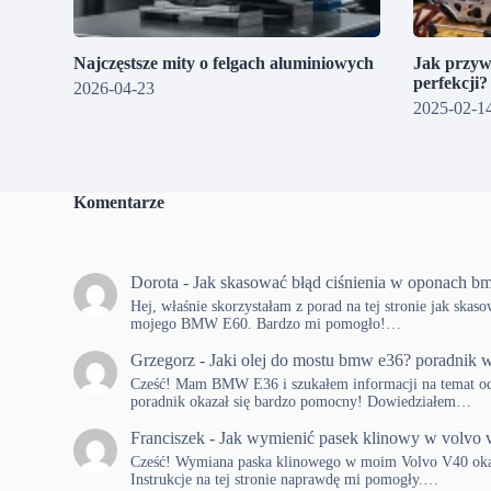
Najczęstsze mity o felgach aluminiowych
Jak przyw
perfekcji
2026-04-23
2025-02-1
Komentarze
Dorota
-
Jak skasować błąd ciśnienia w oponach b
Hej, właśnie skorzystałam z porad na tej stronie jak skas
mojego BMW E60. Bardzo mi pomogło!…
Grzegorz
-
Jaki olej do mostu bmw e36? poradnik w
Cześć! Mam BMW E36 i szukałem informacji na temat od
poradnik okazał się bardzo pomocny! Dowiedziałem…
Franciszek
-
Jak wymienić pasek klinowy w volvo 
Cześć! Wymiana paska klinowego w moim Volvo V40 okaza
Instrukcje na tej stronie naprawdę mi pomogły.…