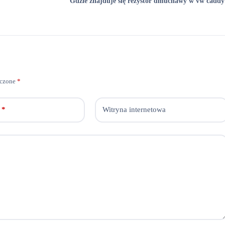
Gdzie znajduje się rezystor dmuchawy w vw caddy
aczone
*
*
Witryna internetowa