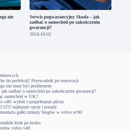
go nie
Serwis pogwarancyjny Skoda – jak
zadbać o samochód po zakończeniu
gwarancji?
2024-10-02
uminiowych
che do perfekcji? Przewodnik po renowacji
go nie musi być problemem
 jak zadbać o samochód po zakończeniu gwarancji?
ując samochód w UK?
o v40: wybór i uzupełnianie płynu
 f25? najlepsze opcje i porady
emontażu gałki zmiany biegów w volvo xc90
oradnik krok po kroku
ktorów volvo v40