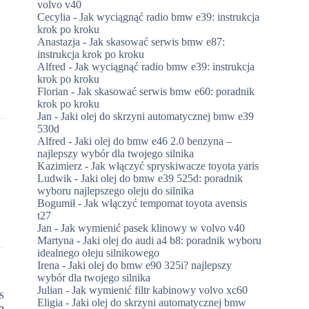
volvo v40
Cecylia
-
Jak wyciągnąć radio bmw e39: instrukcja
krok po kroku
Anastazja
-
Jak skasować serwis bmw e87:
instrukcja krok po kroku
Alfred
-
Jak wyciągnąć radio bmw e39: instrukcja
krok po kroku
Florian
-
Jak skasować serwis bmw e60: poradnik
krok po kroku
Jan
-
Jaki olej do skrzyni automatycznej bmw e39
530d
Alfred
-
Jaki olej do bmw e46 2.0 benzyna –
najlepszy wybór dla twojego silnika
Kazimierz
-
Jak włączyć spryskiwacze toyota yaris
Ludwik
-
Jaki olej do bmw e39 525d: poradnik
wyboru najlepszego oleju do silnika
Bogumił
-
Jak włączyć tempomat toyota avensis
t27
Jan
-
Jak wymienić pasek klinowy w volvo v40
Martyna
-
Jaki olej do audi a4 b8: poradnik wyboru
idealnego oleju silnikowego
Irena
-
Jaki olej do bmw e90 325i? najlepszy
wybór dla twojego silnika
Julian
-
Jak wymienić filtr kabinowy volvo xc60
S
Eligia
-
Jaki olej do skrzyni automatycznej bmw