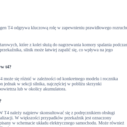
gen T4 odgrywa kluczową rolę w zapewnieniu prawidłowego rozruch
ec żarowych, które z kolei służą do nagrzewania komory spalania podcza
rzekaźnika, silnik może łatwiej zapalić się, co wpływa na jego
vw t4?
 może się różnić w zależności od konkretnego modelu i rocznika
 jednak w sekcji silnika, najczęściej w pobliżu skrzynki
powietrza lub w okolicy akumulatora.
?
 T4 należy najpierw skonsultować się z podręcznikiem obsługi
kalizacji. W większości przypadków przekaźnik jest oznaczony
opisany w schemacie układu elektrycznego samochodu. Może również