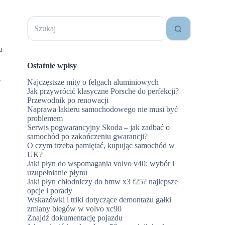
Brak
wyników
u
Ostatnie wpisy
s
Najczęstsze mity o felgach aluminiowych
Jak przywrócić klasyczne Porsche do perfekcji?
Przewodnik po renowacji
Naprawa lakieru samochodowego nie musi być
problemem
Serwis pogwarancyjny Skoda – jak zadbać o
samochód po zakończeniu gwarancji?
O czym trzeba pamiętać, kupując samochód w
UK?
Jaki płyn do wspomagania volvo v40: wybór i
uzupełnianie płynu
Jaki płyn chłodniczy do bmw x3 f25? najlepsze
opcje i porady
Wskazówki i triki dotyczące demontażu gałki
zmiany biegów w volvo xc90
Znajdź dokumentację pojazdu