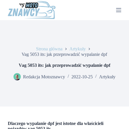
P
r
z
e
j
d
ź
d
o
Strona główna
Artykuły
t
Vag 5053 its: jak przeprowadzić wypalanie dpf
r
e
Vag 5053 its: jak przeprowadzić wypalanie dpf
ś
c
Redakcja Motoznawcy
2022-10-25
Artykuły
i
Dlaczego wypalanie dpf jest istotne dla właścicieli
pojazdów vag 5053 its