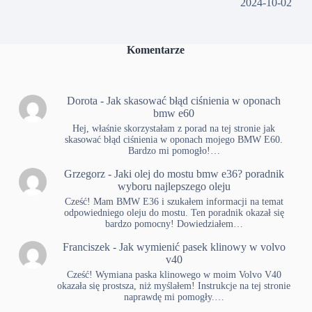
2024-10-02
Komentarze
Dorota
-
Jak skasować błąd ciśnienia w oponach
bmw e60
Hej, właśnie skorzystałam z porad na tej stronie jak
skasować błąd ciśnienia w oponach mojego BMW E60.
Bardzo mi pomogło!…
Grzegorz
-
Jaki olej do mostu bmw e36? poradnik
wyboru najlepszego oleju
Cześć! Mam BMW E36 i szukałem informacji na temat
odpowiedniego oleju do mostu. Ten poradnik okazał się
bardzo pomocny! Dowiedziałem…
Franciszek
-
Jak wymienić pasek klinowy w volvo
v40
Cześć! Wymiana paska klinowego w moim Volvo V40
okazała się prostsza, niż myślałem! Instrukcje na tej stronie
naprawdę mi pomogły.…