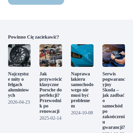
Powinno Cię zaciekawić?
Najczęstsz
Jak
Naprawa
Serwis
e mity o
przywrócić
lakieru
pogwaranc
felgach
klasyczne
samochodo
yjny
aluminiow
Porsche do
wego nie
Skoda –
ych
perfekcji?
musi być
jak zadbać
Przewodni
probleme
o
2026-04-23
k po
m
samochód
renowacji
po
2024-10-08
zakończeni
2025-02-14
u
gwarancji?