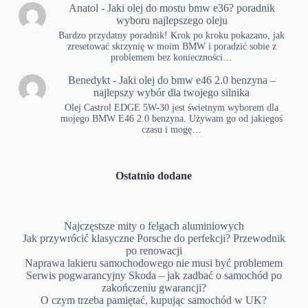
Anatol
-
Jaki olej do mostu bmw e36? poradnik
wyboru najlepszego oleju
Bardzo przydatny poradnik! Krok po kroku pokazano, jak
zresetować skrzynię w moim BMW i poradzić sobie z
problemem bez konieczności…
Benedykt
-
Jaki olej do bmw e46 2.0 benzyna –
najlepszy wybór dla twojego silnika
Olej Castrol EDGE 5W-30 jest świetnym wyborem dla
mojego BMW E46 2.0 benzyna. Używam go od jakiegoś
czasu i mogę…
Ostatnio dodane
Najczęstsze mity o felgach aluminiowych
Jak przywrócić klasyczne Porsche do perfekcji? Przewodnik
po renowacji
Naprawa lakieru samochodowego nie musi być problemem
Serwis pogwarancyjny Skoda – jak zadbać o samochód po
zakończeniu gwarancji?
O czym trzeba pamiętać, kupując samochód w UK?