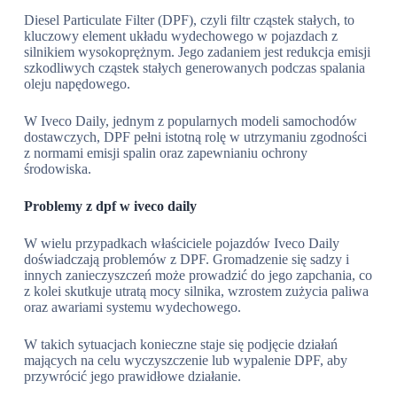
Diesel Particulate Filter (DPF), czyli filtr cząstek stałych, to
kluczowy element układu wydechowego w pojazdach z
silnikiem wysokoprężnym. Jego zadaniem jest redukcja emisji
szkodliwych cząstek stałych generowanych podczas spalania
oleju napędowego.
W Iveco Daily, jednym z popularnych modeli samochodów
dostawczych, DPF pełni istotną rolę w utrzymaniu zgodności
z normami emisji spalin oraz zapewnianiu ochrony
środowiska.
Problemy z dpf w iveco daily
W wielu przypadkach właściciele pojazdów Iveco Daily
doświadczają problemów z DPF. Gromadzenie się sadzy i
innych zanieczyszczeń może prowadzić do jego zapchania, co
z kolei skutkuje utratą mocy silnika, wzrostem zużycia paliwa
oraz awariami systemu wydechowego.
W takich sytuacjach konieczne staje się podjęcie działań
mających na celu wyczyszczenie lub wypalenie DPF, aby
przywrócić jego prawidłowe działanie.