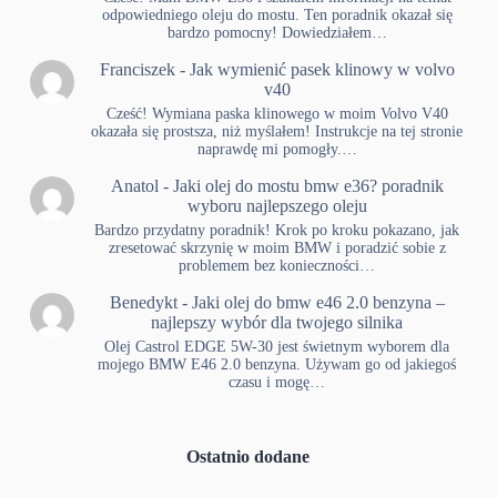
odpowiedniego oleju do mostu. Ten poradnik okazał się
bardzo pomocny! Dowiedziałem…
Franciszek
-
Jak wymienić pasek klinowy w volvo
v40
Cześć! Wymiana paska klinowego w moim Volvo V40
okazała się prostsza, niż myślałem! Instrukcje na tej stronie
naprawdę mi pomogły.…
Anatol
-
Jaki olej do mostu bmw e36? poradnik
wyboru najlepszego oleju
Bardzo przydatny poradnik! Krok po kroku pokazano, jak
zresetować skrzynię w moim BMW i poradzić sobie z
problemem bez konieczności…
Benedykt
-
Jaki olej do bmw e46 2.0 benzyna –
najlepszy wybór dla twojego silnika
Olej Castrol EDGE 5W-30 jest świetnym wyborem dla
mojego BMW E46 2.0 benzyna. Używam go od jakiegoś
czasu i mogę…
Ostatnio dodane