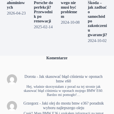
aluminiow
Porsche do
wego nie
Skoda –
ych
perfekcji?
musi być
jak zadbać
Przewodni
probleme
o
2026-04-23
k po
m
samochód
renowacji
po
2024-10-08
zakończeni
2025-02-14
u
gwarancji?
2024-10-02
Komentarze
Dorota
-
Jak skasować błąd ciśnienia w oponach
bmw e60
Hej, właśnie skorzystałam z porad na tej stronie jak
skasować błąd ciśnienia w oponach mojego BMW E60.
Bardzo mi pomogło!…
Grzegorz
-
Jaki olej do mostu bmw e36? poradnik
wyboru najlepszego oleju
Cześć! Mam BMW E36 i szukałem informacji na temat