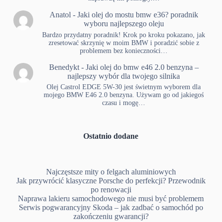
Anatol
-
Jaki olej do mostu bmw e36? poradnik
wyboru najlepszego oleju
Bardzo przydatny poradnik! Krok po kroku pokazano, jak
zresetować skrzynię w moim BMW i poradzić sobie z
problemem bez konieczności…
Benedykt
-
Jaki olej do bmw e46 2.0 benzyna –
najlepszy wybór dla twojego silnika
Olej Castrol EDGE 5W-30 jest świetnym wyborem dla
mojego BMW E46 2.0 benzyna. Używam go od jakiegoś
czasu i mogę…
Ostatnio dodane
Najczęstsze mity o felgach aluminiowych
Jak przywrócić klasyczne Porsche do perfekcji? Przewodnik
po renowacji
Naprawa lakieru samochodowego nie musi być problemem
Serwis pogwarancyjny Skoda – jak zadbać o samochód po
zakończeniu gwarancji?