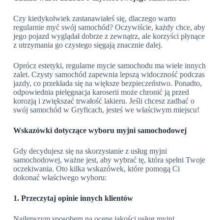
Czy kiedykolwiek zastanawiałeś się, dlaczego warto
regularnie myć swój samochód? Oczywiście, każdy chce, aby
jego pojazd wyglądał dobrze z zewnątrz, ale korzyści płynące
z utrzymania go czystego sięgają znacznie dalej.
Oprócz estetyki, regularne mycie samochodu ma wiele innych
zalet. Czysty samochód zapewnia lepszą widoczność podczas
jazdy, co przekłada się na większe bezpieczeństwo. Ponadto,
odpowiednia pielęgnacja karoserii może chronić ją przed
korozją i zwiększać trwałość lakieru. Jeśli chcesz zadbać o
swój samochód w Gryficach, jesteś we właściwym miejscu!
Wskazówki dotyczące wyboru myjni samochodowej
Gdy decydujesz się na skorzystanie z usług myjni
samochodowej, ważne jest, aby wybrać tę, która spełni Twoje
oczekiwania. Oto kilka wskazówek, które pomogą Ci
dokonać właściwego wyboru:
1. Przeczytaj opinie innych klientów
Najlepszym sposobem na ocenę jakości usług myjni