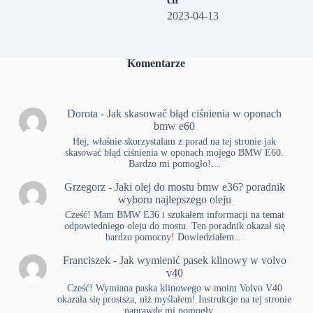
2023-04-13
Komentarze
Dorota
-
Jak skasować błąd ciśnienia w oponach
bmw e60
Hej, właśnie skorzystałam z porad na tej stronie jak
skasować błąd ciśnienia w oponach mojego BMW E60.
Bardzo mi pomogło!…
Grzegorz
-
Jaki olej do mostu bmw e36? poradnik
wyboru najlepszego oleju
Cześć! Mam BMW E36 i szukałem informacji na temat
odpowiedniego oleju do mostu. Ten poradnik okazał się
bardzo pomocny! Dowiedziałem…
Franciszek
-
Jak wymienić pasek klinowy w volvo
v40
Cześć! Wymiana paska klinowego w moim Volvo V40
okazała się prostsza, niż myślałem! Instrukcje na tej stronie
naprawdę mi pomogły.…