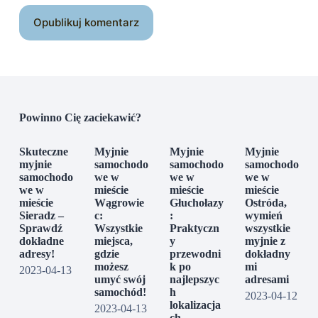
Opublikuj komentarz
Powinno Cię zaciekawić?
Skuteczne
Myjnie
Myjnie
Myjnie
myjnie
samochodo
samochodo
samochodo
samochodo
we w
we w
we w
we w
mieście
mieście
mieście
mieście
Wągrowie
Głuchołazy
Ostróda,
Sieradz –
c:
:
wymień
Sprawdź
Wszystkie
Praktyczn
wszystkie
dokładne
miejsca,
y
myjnie z
adresy!
gdzie
przewodni
dokładny
możesz
k po
mi
2023-04-13
umyć swój
najlepszyc
adresami
samochód!
h
2023-04-12
lokalizacja
2023-04-13
ch