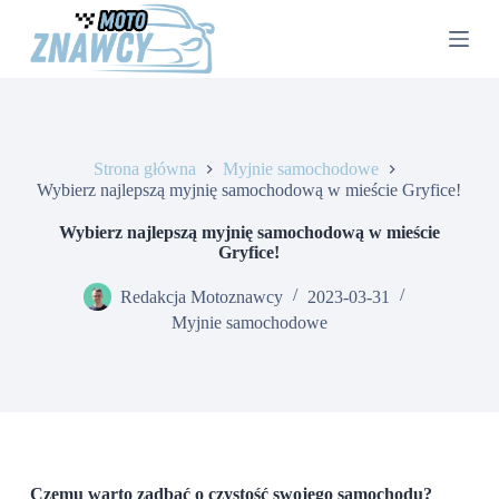
P
r
z
e
j
d
ź
d
Strona główna
Myjnie samochodowe
o
Wybierz najlepszą myjnię samochodową w mieście Gryfice!
t
r
Wybierz najlepszą myjnię samochodową w mieście
e
Gryfice!
ś
c
Redakcja Motoznawcy
2023-03-31
i
Myjnie samochodowe
Czemu warto zadbać o czystość swojego samochodu?