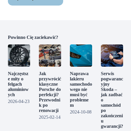
Powinno Cię zaciekawić?
Najczęstsz
Jak
Naprawa
Serwis
e mity o
przywrócić
lakieru
pogwaranc
felgach
klasyczne
samochodo
yjny
aluminiow
Porsche do
wego nie
Skoda –
ych
perfekcji?
musi być
jak zadbać
Przewodni
probleme
o
2026-04-23
k po
m
samochód
renowacji
po
2024-10-08
zakończeni
2025-02-14
u
gwarancji?