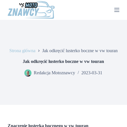
P
r
z
e
j
d
ź
d
o
Strona główna
Jak odkręcić lusterko boczne w vw touran
t
r
e
Jak odkręcić lusterko boczne w vw touran
ś
c
Redakcja Motoznawcy
2023-03-31
i
Znaczenie lusterka bocznego w vw touran