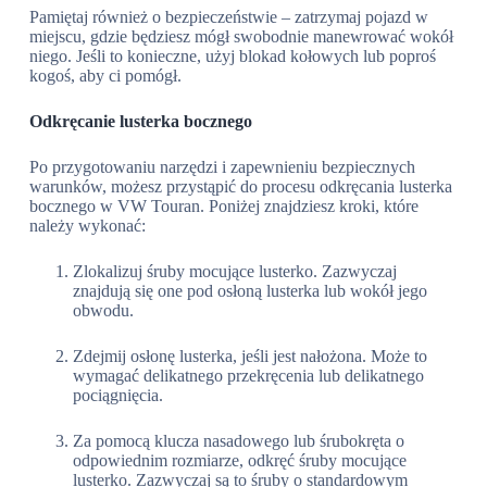
Pamiętaj również o bezpieczeństwie – zatrzymaj pojazd w
miejscu, gdzie będziesz mógł swobodnie manewrować wokół
niego. Jeśli to konieczne, użyj blokad kołowych lub poproś
kogoś, aby ci pomógł.
Odkręcanie lusterka bocznego
Po przygotowaniu narzędzi i zapewnieniu bezpiecznych
warunków, możesz przystąpić do procesu odkręcania lusterka
bocznego w VW Touran. Poniżej znajdziesz kroki, które
należy wykonać:
Zlokalizuj śruby mocujące lusterko. Zazwyczaj
znajdują się one pod osłoną lusterka lub wokół jego
obwodu.
Zdejmij osłonę lusterka, jeśli jest nałożona. Może to
wymagać delikatnego przekręcenia lub delikatnego
pociągnięcia.
Za pomocą klucza nasadowego lub śrubokręta o
odpowiednim rozmiarze, odkręć śruby mocujące
lusterko. Zazwyczaj są to śruby o standardowym