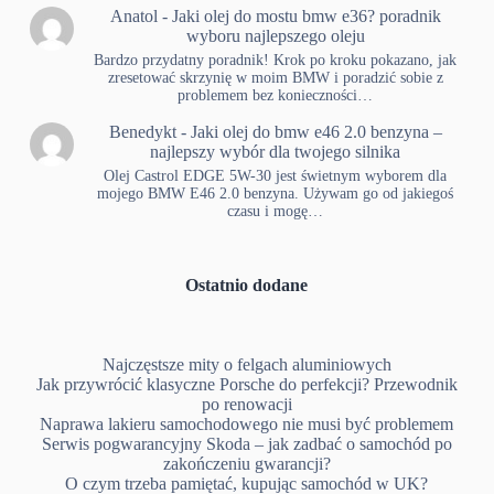
Anatol
-
Jaki olej do mostu bmw e36? poradnik
wyboru najlepszego oleju
Bardzo przydatny poradnik! Krok po kroku pokazano, jak
zresetować skrzynię w moim BMW i poradzić sobie z
problemem bez konieczności…
Benedykt
-
Jaki olej do bmw e46 2.0 benzyna –
najlepszy wybór dla twojego silnika
Olej Castrol EDGE 5W-30 jest świetnym wyborem dla
mojego BMW E46 2.0 benzyna. Używam go od jakiegoś
czasu i mogę…
Ostatnio dodane
Najczęstsze mity o felgach aluminiowych
Jak przywrócić klasyczne Porsche do perfekcji? Przewodnik
po renowacji
Naprawa lakieru samochodowego nie musi być problemem
Serwis pogwarancyjny Skoda – jak zadbać o samochód po
zakończeniu gwarancji?
O czym trzeba pamiętać, kupując samochód w UK?