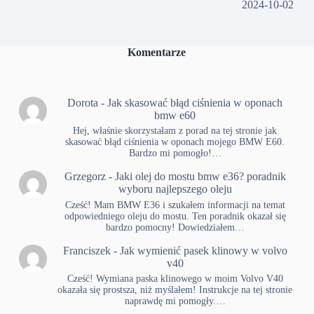
2024-10-02
Komentarze
Dorota
-
Jak skasować błąd ciśnienia w oponach
bmw e60
Hej, właśnie skorzystałam z porad na tej stronie jak
skasować błąd ciśnienia w oponach mojego BMW E60.
Bardzo mi pomogło!…
Grzegorz
-
Jaki olej do mostu bmw e36? poradnik
wyboru najlepszego oleju
Cześć! Mam BMW E36 i szukałem informacji na temat
odpowiedniego oleju do mostu. Ten poradnik okazał się
bardzo pomocny! Dowiedziałem…
Franciszek
-
Jak wymienić pasek klinowy w volvo
v40
Cześć! Wymiana paska klinowego w moim Volvo V40
okazała się prostsza, niż myślałem! Instrukcje na tej stronie
naprawdę mi pomogły.…