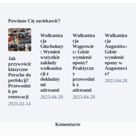
Powinno Cię zaciekawić?
Wulkaniza
Wulkaniza
Wulkaniza
cja
cja
cja
Głuchołazy
Wągrowie
Augustów:
: Wymień
c: Gdzie
Gdzie
wszystkie
wymienić
wymienić
Jak
zakłady
opony?
opony w
przywrócić
wulkaniza
Praktyczn
Augustowi
klasyczne
cji z
y
e?
Porsche do
dokładny
przewodni
perfekcji?
2023-04-28
mi
k z
Przewodni
adresami
adresami
k po
renowacji
2023-04-29
2023-04-29
2025-02-14
Komentarze