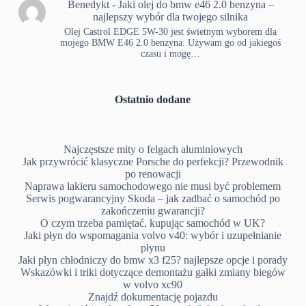
Benedykt
-
Jaki olej do bmw e46 2.0 benzyna –
najlepszy wybór dla twojego silnika
Olej Castrol EDGE 5W-30 jest świetnym wyborem dla
mojego BMW E46 2.0 benzyna. Używam go od jakiegoś
czasu i mogę…
Ostatnio dodane
Najczęstsze mity o felgach aluminiowych
Jak przywrócić klasyczne Porsche do perfekcji? Przewodnik
po renowacji
Naprawa lakieru samochodowego nie musi być problemem
Serwis pogwarancyjny Skoda – jak zadbać o samochód po
zakończeniu gwarancji?
O czym trzeba pamiętać, kupując samochód w UK?
Jaki płyn do wspomagania volvo v40: wybór i uzupełnianie
płynu
Jaki płyn chłodniczy do bmw x3 f25? najlepsze opcje i porady
Wskazówki i triki dotyczące demontażu gałki zmiany biegów
w volvo xc90
Znajdź dokumentację pojazdu