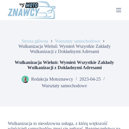
P
r
z
e
j
d
ź
Strona główna
Warsztaty samochodowe
d
Wulkanizacja Wieluń: Wymień Wszystkie Zakłady
o
Wulkanizacji z Dokładnymi Adresami
t
r
e
Wulkanizacja Wieluń: Wymień Wszystkie Zakłady
ś
Wulkanizacji z Dokładnymi Adresami
c
i
Redakcja Motoznawcy
2023-04-25
Warsztaty samochodowe
Wulkanizacja to nieodzowna usługa, z którą większość
właścicieli samochodów musi się zetknąć. Bezpieczeństwo na