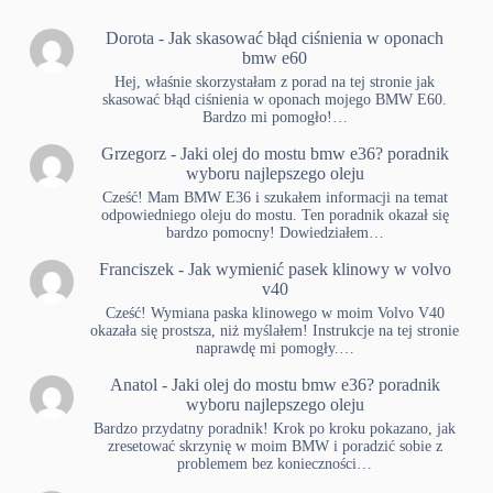
Dorota
-
Jak skasować błąd ciśnienia w oponach
bmw e60
Hej, właśnie skorzystałam z porad na tej stronie jak
skasować błąd ciśnienia w oponach mojego BMW E60.
Bardzo mi pomogło!…
Grzegorz
-
Jaki olej do mostu bmw e36? poradnik
wyboru najlepszego oleju
Cześć! Mam BMW E36 i szukałem informacji na temat
odpowiedniego oleju do mostu. Ten poradnik okazał się
bardzo pomocny! Dowiedziałem…
Franciszek
-
Jak wymienić pasek klinowy w volvo
v40
Cześć! Wymiana paska klinowego w moim Volvo V40
okazała się prostsza, niż myślałem! Instrukcje na tej stronie
naprawdę mi pomogły.…
Anatol
-
Jaki olej do mostu bmw e36? poradnik
wyboru najlepszego oleju
Bardzo przydatny poradnik! Krok po kroku pokazano, jak
zresetować skrzynię w moim BMW i poradzić sobie z
problemem bez konieczności…