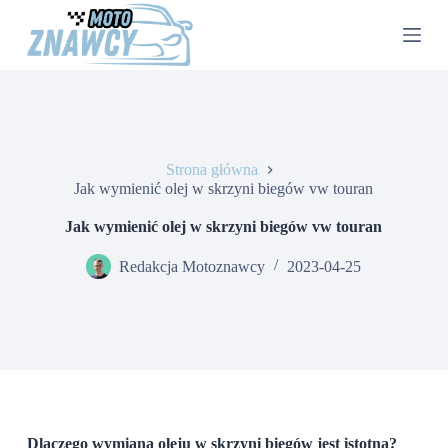
P
r
z
e
j
d
ź
d
o
Strona główna
t
Jak wymienić olej w skrzyni biegów vw touran
r
e
Jak wymienić olej w skrzyni biegów vw touran
ś
c
Redakcja Motoznawcy
2023-04-25
i
Dlaczego wymiana oleju w skrzyni biegów jest istotna?