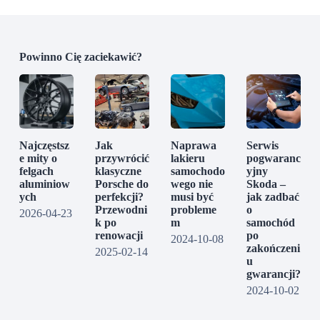
Powinno Cię zaciekawić?
Najczęstsz
Jak
Naprawa
Serwis
e mity o
przywrócić
lakieru
pogwaranc
felgach
klasyczne
samochodo
yjny
aluminiow
Porsche do
wego nie
Skoda –
ych
perfekcji?
musi być
jak zadbać
Przewodni
probleme
o
2026-04-23
k po
m
samochód
renowacji
po
2024-10-08
zakończeni
2025-02-14
u
gwarancji?
2024-10-02