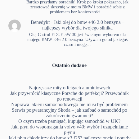
Bardzo przydatny poradnik! Krok po kroku pokazano, jak
zresetować skrzynię w moim BMW i poradzić sobie z
problemem bez konieczności…
Benedykt
-
Jaki olej do bmw e46 2.0 benzyna –
najlepszy wybór dla twojego silnika
Olej Castrol EDGE 5W-30 jest świetnym wyborem dla
mojego BMW E46 2.0 benzyna. Używam go od jakiegoś
czasu i mogę…
Ostatnio dodane
Najczęstsze mity o felgach aluminiowych
Jak przywrócić klasyczne Porsche do perfekcji? Przewodnik
po renowacji
Naprawa lakieru samochodowego nie musi być problemem
Serwis pogwarancyjny Skoda – jak zadbać o samochód po
zakończeniu gwarancji?
O czym trzeba pamiętać, kupując samochód w UK?
Jaki płyn do wspomagania volvo v40: wybór i uzupełnianie
płynu
Jaki płyn chłodniczy do bmw x3 f25? najlepsze opcje i porady