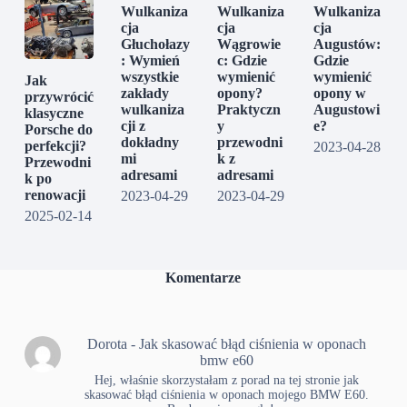
Wulkaniza
Wulkaniza
Wulkaniza
cja
cja
cja
Głuchołazy
Wągrowie
Augustów:
: Wymień
c: Gdzie
Gdzie
wszystkie
wymienić
wymienić
Jak
zakłady
opony?
opony w
przywrócić
wulkaniza
Praktyczn
Augustowi
klasyczne
cji z
y
e?
Porsche do
dokładny
przewodni
perfekcji?
2023-04-28
mi
k z
Przewodni
adresami
adresami
k po
renowacji
2023-04-29
2023-04-29
2025-02-14
Komentarze
Dorota
-
Jak skasować błąd ciśnienia w oponach
bmw e60
Hej, właśnie skorzystałam z porad na tej stronie jak
skasować błąd ciśnienia w oponach mojego BMW E60.