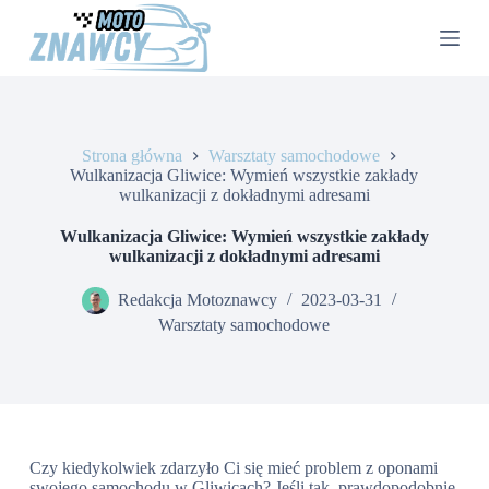
P
r
z
e
j
d
ź
Strona główna
Warsztaty samochodowe
d
Wulkanizacja Gliwice: Wymień wszystkie zakłady
o
wulkanizacji z dokładnymi adresami
t
r
e
Wulkanizacja Gliwice: Wymień wszystkie zakłady
ś
wulkanizacji z dokładnymi adresami
c
i
Redakcja Motoznawcy
2023-03-31
Warsztaty samochodowe
Czy kiedykolwiek zdarzyło Ci się mieć problem z oponami
swojego samochodu w Gliwicach? Jeśli tak, prawdopodobnie