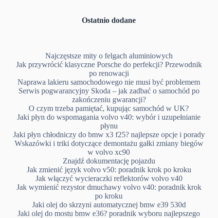
Ostatnio dodane
Najczęstsze mity o felgach aluminiowych
Jak przywrócić klasyczne Porsche do perfekcji? Przewodnik
po renowacji
Naprawa lakieru samochodowego nie musi być problemem
Serwis pogwarancyjny Skoda – jak zadbać o samochód po
zakończeniu gwarancji?
O czym trzeba pamiętać, kupując samochód w UK?
Jaki płyn do wspomagania volvo v40: wybór i uzupełnianie
płynu
Jaki płyn chłodniczy do bmw x3 f25? najlepsze opcje i porady
Wskazówki i triki dotyczące demontażu gałki zmiany biegów
w volvo xc90
Znajdź dokumentację pojazdu
Jak zmienić język volvo v50: poradnik krok po kroku
Jak włączyć wycieraczki reflektorów volvo v40
Jak wymienić rezystor dmuchawy volvo v40: poradnik krok
po kroku
Jaki olej do skrzyni automatycznej bmw e39 530d
Jaki olej do mostu bmw e36? poradnik wyboru najlepszego