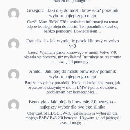
Bardzo mi pomogło!…
Grzegorz
-
Jaki olej do mostu bmw e36? poradnik
wyboru najlepszego oleju
Cześć! Mam BMW E36 i szukałem informacji na temat
odpowiedniego oleju do mostu. Ten poradnik okazał się
bardzo pomocny! Dowiedziałem…
Franciszek
-
Jak wymienić pasek klinowy w volvo
v40
Cześć! Wymiana paska klinowego w moim Volvo V40
okazała się prostsza, niż myślałem! Instrukcje na tej stronie
naprawdę mi pomogły.…
Anatol
-
Jaki olej do mostu bmw e36? poradnik
wyboru najlepszego oleju
Bardzo przydatny poradnik! Krok po kroku pokazano, jak
zresetować skrzynię w moim BMW i poradzić sobie z
problemem bez konieczności…
Benedykt
-
Jaki olej do bmw e46 2.0 benzyna –
najlepszy wybór dla twojego silnika
Olej Castrol EDGE 5W-30 jest świetnym wyborem dla
mojego BMW E46 2.0 benzyna. Używam go od jakiegoś
czasu i mogę…