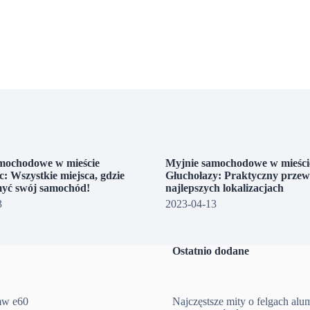
mochodowe w mieście
Myjnie samochodowe w mieści
: Wszystkie miejsca, gdzie
Głuchołazy: Praktyczny prze
yć swój samochód!
najlepszych lokalizacjach
3
2023-04-13
Ostatnio dodane
mw e60
Najczęstsze mity o felgach al