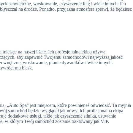
mycie zewnętrzne, woskowanie, czyszczenie felg i wiele innych. Ich
yszczał na drodze. Ponadto, przyjazna atmosfera sprawi, że będziesz
 miejsce na naszej liście. Ich profesjonalna ekipa używa
szczących, aby zapewnić Twojemu samochodowi najwyższą jakość
e zewnętrzne, woskowanie, pranie dywaników i wiele innych.
zywróci mu blask.
ia, „Auto Spa” jest miejscem, które powinieneś odwiedzić. Ta myjnia
Twój samochód będzie wyglądał jak nowy. Ich profesjonalna ekipa
je dodatkowe usługi, takie jak czyszczenie silnika, usuwanie
ce, w którym Twój samochód zostanie traktowany jak VIP.