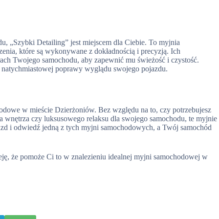
u, „Szybki Detailing” jest miejscem dla Ciebie. To myjnia
enia, które są wykonywane z dokładnością i precyzją. Ich
arach Twojego samochodu, aby zapewnić mu świeżość i czystość.
esz natychmiastowej poprawy wyglądu swojego pojazdu.
chodowe w mieście Dzierżoniów. Bez względu na to, czy potrzebujesz
a wnętrza czy luksusowego relaksu dla swojego samochodu, te myjnie
jazd i odwiedź jedną z tych myjni samochodowych, a Twój samochód
eję, że pomoże Ci to w znalezieniu idealnej myjni samochodowej w