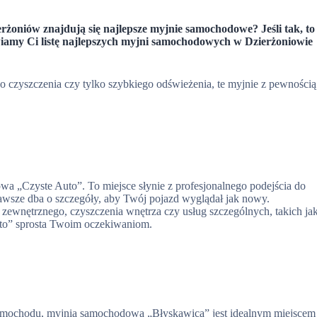
erżoniów znajdują się najlepsze myjnie samochodowe? Jeśli tak, to
wiamy Ci listę najlepszych myjni samochodowych w Dzierżoniowie
czyszczenia czy tylko szybkiego odświeżenia, te myjnie z pewnością
wa „Czyste Auto”. To miejsce słynie z profesjonalnego podejścia do
wsze dba o szczegóły, aby Twój pojazd wyglądał jak nowy.
 zewnętrznego, czyszczenia wnętrza czy usług szczególnych, takich ja
Auto” sprosta Twoim oczekiwaniom.
 samochodu, myjnia samochodowa „Błyskawica” jest idealnym miejscem