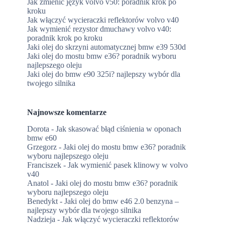
Jak zmienić język volvo v50: poradnik krok po
kroku
Jak włączyć wycieraczki reflektorów volvo v40
Jak wymienić rezystor dmuchawy volvo v40:
poradnik krok po kroku
Jaki olej do skrzyni automatycznej bmw e39 530d
Jaki olej do mostu bmw e36? poradnik wyboru
najlepszego oleju
Jaki olej do bmw e90 325i? najlepszy wybór dla
twojego silnika
Najnowsze komentarze
Dorota
-
Jak skasować błąd ciśnienia w oponach
bmw e60
Grzegorz
-
Jaki olej do mostu bmw e36? poradnik
wyboru najlepszego oleju
Franciszek
-
Jak wymienić pasek klinowy w volvo
v40
Anatol
-
Jaki olej do mostu bmw e36? poradnik
wyboru najlepszego oleju
Benedykt
-
Jaki olej do bmw e46 2.0 benzyna –
najlepszy wybór dla twojego silnika
Nadzieja
-
Jak włączyć wycieraczki reflektorów