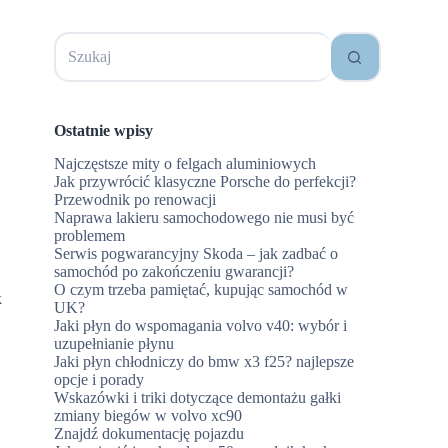
Brak
wyników
Ostatnie wpisy
Najczęstsze mity o felgach aluminiowych
Jak przywrócić klasyczne Porsche do perfekcji?
Przewodnik po renowacji
Naprawa lakieru samochodowego nie musi być
problemem
Serwis pogwarancyjny Skoda – jak zadbać o
samochód po zakończeniu gwarancji?
O czym trzeba pamiętać, kupując samochód w
k
UK?
Jaki płyn do wspomagania volvo v40: wybór i
uzupełnianie płynu
Jaki płyn chłodniczy do bmw x3 f25? najlepsze
opcje i porady
Wskazówki i triki dotyczące demontażu gałki
zmiany biegów w volvo xc90
Znajdź dokumentację pojazdu