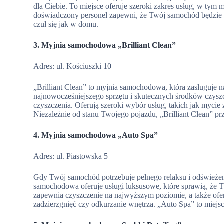
dla Ciebie. To miejsce oferuje szeroki zakres usług, w tym 
doświadczony personel zapewni, że Twój samochód będzie bł
czuł się jak w domu.
3. Myjnia samochodowa „Brilliant Clean”
Adres: ul. Kościuszki 10
„Brilliant Clean” to myjnia samochodowa, która zasługuje na
najnowocześniejszego sprzętu i skutecznych środków czy
czyszczenia. Oferują szeroki wybór usług, takich jak myci
Niezależnie od stanu Twojego pojazdu, „Brilliant Clean” pr
4. Myjnia samochodowa „Auto Spa”
Adres: ul. Piastowska 5
Gdy Twój samochód potrzebuje pełnego relaksu i odświeżen
samochodowa oferuje usługi luksusowe, które sprawią, że 
zapewnia czyszczenie na najwyższym poziomie, a także oferu
zadzierzgnięć czy odkurzanie wnętrza. „Auto Spa” to miejs