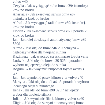
volvo v40
Cecylia
-
Jak wyciągnąć radio bmw e39: instrukcja
krok po kroku
Anastazja
-
Jak skasować serwis bmw e87:
instrukcja krok po kroku
Alfred
-
Jak wyciągnąć radio bmw e39: instrukcja
krok po kroku
Florian
-
Jak skasować serwis bmw e60: poradnik
krok po kroku
Jan
-
Jaki olej do skrzyni automatycznej bmw e39
530d
Alfred
-
Jaki olej do bmw e46 2.0 benzyna –
najlepszy wybór dla twojego silnika
Kazimierz
-
Jak włączyć spryskiwacze toyota yaris
Ludwik
-
Jaki olej do bmw e39 525d: poradnik
wyboru najlepszego oleju do silnika
Bogumił
-
Jak włączyć tempomat toyota avensis
t27
Jan
-
Jak wymienić pasek klinowy w volvo v40
Martyna
-
Jaki olej do audi a4 b8: poradnik wyboru
idealnego oleju silnikowego
Irena
-
Jaki olej do bmw e90 325i? najlepszy
wybór dla twojego silnika
Julian
-
Jak wymienić filtr kabinowy volvo xc60
Eligia
-
Jaki olej do skrzyni automatycznej bmw