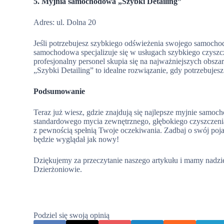
5. Myjnia samochodowa „Szybki Detailing”
Adres: ul. Dolna 20
Jeśli potrzebujesz szybkiego odświeżenia swojego samochod
samochodowa specjalizuje się w usługach szybkiego czyszcz
profesjonalny personel skupia się na najważniejszych obsz
„Szybki Detailing” to idealne rozwiązanie, gdy potrzebuj
Podsumowanie
Teraz już wiesz, gdzie znajdują się najlepsze myjnie samo
standardowego mycia zewnętrznego, głębokiego czyszczeni
z pewnością spełnią Twoje oczekiwania. Zadbaj o swój po
będzie wyglądał jak nowy!
Dziękujemy za przeczytanie naszego artykułu i mamy nadzi
Dzierżoniowie.
Podziel się swoją opinią