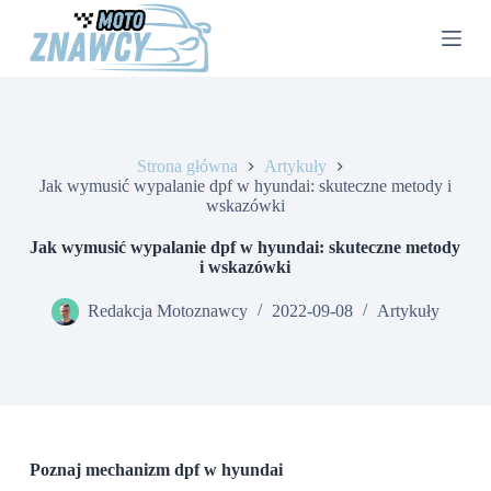
P
r
z
e
j
d
ź
d
Strona główna
Artykuły
o
Jak wymusić wypalanie dpf w hyundai: skuteczne metody i
t
wskazówki
r
e
Jak wymusić wypalanie dpf w hyundai: skuteczne metody
ś
i wskazówki
c
i
Redakcja Motoznawcy
2022-09-08
Artykuły
Poznaj mechanizm dpf w hyundai