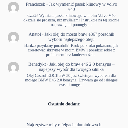
Franciszek
-
Jak wymienić pasek klinowy w volvo
v40
Cześć! Wymiana paska klinowego w moim Volvo V40
okazała się prostsza, niż myślałem! Instrukcje na tej stronie
naprawdę mi pomogły.…
Anatol
-
Jaki olej do mostu bmw e36? poradnik
wyboru najlepszego oleju
Bardzo przydatny poradnik! Krok po kroku pokazano, jak
zresetować skrzynię w moim BMW i poradzić sobie z
problemem bez konieczności…
Benedykt
-
Jaki olej do bmw e46 2.0 benzyna –
najlepszy wybór dla twojego silnika
Olej Castrol EDGE 5W-30 jest świetnym wyborem dla
mojego BMW E46 2.0 benzyna. Używam go od jakiegoś
czasu i mogę…
Ostatnio dodane
Najczęstsze mity o felgach aluminiowych