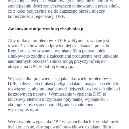
wysokiej jakości, niskosiarkowego paliwa może pomóc w
zmniejszeniu ilości zanieczyszczeń emitowanych przez silnik,
co z kolei przyczynia się do dłuższego okresu między
koniecznością regeneracji DPF.
Zachowanie odpowiedniej eksploatacji
Aby uniknąć problemów z DPF w Hyundai, ważne jest
również zachowanie odpowiedniej eksploatacji pojazdu.
Regularne serwisowanie, wymiana filtra paliwa i oleju
silnikowego zgodnie z zaleceniami producenta oraz unikanie
nadmiernych obciążeń silnika mogą przyczynić się do
utrzymania DPF w dobrej kondycji.
W przypadku pojawienia się jakichkolwiek problemów z
DPF, należy natychmiast podjąć działania mające na celu ich
rozwiązanie, aby uniknąć poważniejszych uszkodzeń silnika i
kosztownych napraw. Wymuszenie wypalania DPF to
kluczowy element utrzymania optymalnej wydajności i
ekologiczności samochodu Hyundai z silnikiem
wysokoprężnym.
Wymuszenie wypalania DPF w samochodach Hyundai może
być konieczne, aby zapewnić prawidłowe działanie filtru i