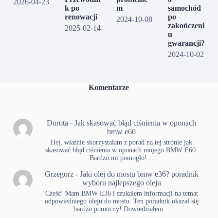
2026-04-23
k po
m
samochód
renowacji
po
2024-10-08
zakończeni
2025-02-14
u
gwarancji?
2024-10-02
Komentarze
Dorota
-
Jak skasować błąd ciśnienia w oponach
bmw e60
Hej, właśnie skorzystałam z porad na tej stronie jak
skasować błąd ciśnienia w oponach mojego BMW E60.
Bardzo mi pomogło!…
Grzegorz
-
Jaki olej do mostu bmw e36? poradnik
wyboru najlepszego oleju
Cześć! Mam BMW E36 i szukałem informacji na temat
odpowiedniego oleju do mostu. Ten poradnik okazał się
bardzo pomocny! Dowiedziałem…