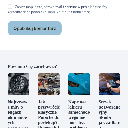
Zapisz moje dane, adres e-mail i witrynę w przeglądarce aby
wypełnić dane podczas pisania kolejnych komentarzy.
Opublikuj komentarz
Powinno Cię zaciekawić?
Najczęstsz
Jak
Naprawa
Serwis
e mity o
przywrócić
lakieru
pogwaranc
felgach
klasyczne
samochodo
yjny
aluminiow
Porsche do
wego nie
Skoda –
ych
perfekcji?
musi być
jak zadbać
Przewodni
probleme
o