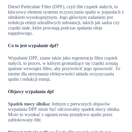
Diesel Particulate Filter (DPF), czyli filtr cząstek stałych, to
kluczowy element systemu oczyszczania spalin w pojazdach z
silnikiem wysokoprężnym. Jego głównym zadaniem jest
redukcja emisji szkodliwych substancji, takich jak sadza czy
cząstki stałe, które powstają podczas spalania oleju
napędowego.
Co to jest wypalanie dpf?
Wypalanie DPF, znane także jako regeneracja filtra cząstek
stałych, to proces, w którym gromadzące się cząstki zostają
spalone wewnątrz filtru, aby przywrócić jego sprawność. To
istotne dla utrzymania efektywności układu oczyszczania
spalin i redukcji emisji.
Objawy wypalania dpf
Spadek mocy silnika:
Jednym z pierwszych objawów
wypalania DPF może być odczuwalny spadek mocy silnika.
Może to wynikać z ograniczenia przepływu spalin przez
zablokowany filtr.