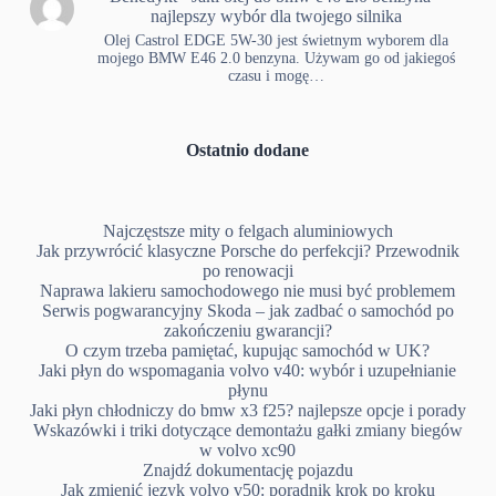
najlepszy wybór dla twojego silnika
Olej Castrol EDGE 5W-30 jest świetnym wyborem dla
mojego BMW E46 2.0 benzyna. Używam go od jakiegoś
czasu i mogę…
Ostatnio dodane
Najczęstsze mity o felgach aluminiowych
Jak przywrócić klasyczne Porsche do perfekcji? Przewodnik
po renowacji
Naprawa lakieru samochodowego nie musi być problemem
Serwis pogwarancyjny Skoda – jak zadbać o samochód po
zakończeniu gwarancji?
O czym trzeba pamiętać, kupując samochód w UK?
Jaki płyn do wspomagania volvo v40: wybór i uzupełnianie
płynu
Jaki płyn chłodniczy do bmw x3 f25? najlepsze opcje i porady
Wskazówki i triki dotyczące demontażu gałki zmiany biegów
w volvo xc90
Znajdź dokumentację pojazdu
Jak zmienić język volvo v50: poradnik krok po kroku