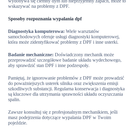
wydobywa się ciemny dym lub nieprzyjemny zapach, może to
wskazywać na problemy z DPF.
Sposoby rozpoznania wypalania dpf
Diagnostyka komputerowa:
Wiele warsztatów
samochodowych oferuje usługi diagnostyki komputerowej,
która może zidentyfikować problemy z DPF i inne usterki.
Badanie mechaniczne:
Doświadczony mechanik może
przeprowadzić szczegółowe badanie układu wydechowego,
aby sprawdzić stan DPF i inne podzespoły.
Pamiętaj, że ignorowanie problemów z DPF może prowadzić
do poważniejszych usterek silnika oraz zwiększenia emisji
szkodliwych substancji. Regularna konserwacja i diagnostyka
są kluczowe dla utrzymania sprawności układu oczyszczania
spalin.
Zawsze konsultuj się z profesjonalnym mechanikiem, jeśli
masz podejrzenia dotyczące wypalania DPF w Twoim
pojeździe.