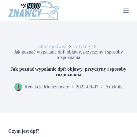
P
r
z
e
j
d
ź
d
Strona główna
Artykuły
o
Jak poznać wypalanie dpf: objawy, przyczyny i sposoby
t
rozpoznania
r
e
Jak poznać wypalanie dpf: objawy, przyczyny i sposoby
ś
rozpoznania
c
i
Redakcja Motoznawcy
2022-09-07
Artykuły
Czym jest dpf?