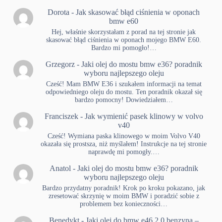
Dorota
-
Jak skasować błąd ciśnienia w oponach
bmw e60
Hej, właśnie skorzystałam z porad na tej stronie jak
skasować błąd ciśnienia w oponach mojego BMW E60.
Bardzo mi pomogło!…
Grzegorz
-
Jaki olej do mostu bmw e36? poradnik
wyboru najlepszego oleju
Cześć! Mam BMW E36 i szukałem informacji na temat
odpowiedniego oleju do mostu. Ten poradnik okazał się
bardzo pomocny! Dowiedziałem…
Franciszek
-
Jak wymienić pasek klinowy w volvo
v40
Cześć! Wymiana paska klinowego w moim Volvo V40
okazała się prostsza, niż myślałem! Instrukcje na tej stronie
naprawdę mi pomogły.…
Anatol
-
Jaki olej do mostu bmw e36? poradnik
wyboru najlepszego oleju
Bardzo przydatny poradnik! Krok po kroku pokazano, jak
zresetować skrzynię w moim BMW i poradzić sobie z
problemem bez konieczności…
Benedykt
-
Jaki olej do bmw e46 2.0 benzyna –