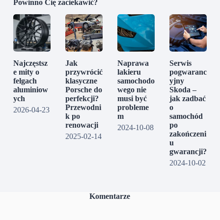
Powinno Cię zaciekawić?
Najczęstsz
Jak
Naprawa
Serwis
e mity o
przywrócić
lakieru
pogwaranc
felgach
klasyczne
samochodo
yjny
aluminiow
Porsche do
wego nie
Skoda –
ych
perfekcji?
musi być
jak zadbać
Przewodni
probleme
o
2026-04-23
k po
m
samochód
renowacji
po
2024-10-08
zakończeni
2025-02-14
u
gwarancji?
2024-10-02
Komentarze