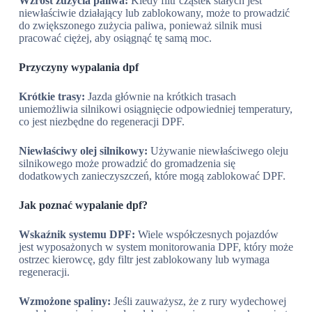
Wzrost zużycia paliwa:
Kiedy filtr cząstek stałych jest
niewłaściwie działający lub zablokowany, może to prowadzić
do zwiększonego zużycia paliwa, ponieważ silnik musi
pracować ciężej, aby osiągnąć tę samą moc.
Przyczyny wypalania dpf
Krótkie trasy:
Jazda głównie na krótkich trasach
uniemożliwia silnikowi osiągnięcie odpowiedniej temperatury,
co jest niezbędne do regeneracji DPF.
Niewłaściwy olej silnikowy:
Używanie niewłaściwego oleju
silnikowego może prowadzić do gromadzenia się
dodatkowych zanieczyszczeń, które mogą zablokować DPF.
Jak poznać wypalanie dpf?
Wskaźnik systemu DPF:
Wiele współczesnych pojazdów
jest wyposażonych w system monitorowania DPF, który może
ostrzec kierowcę, gdy filtr jest zablokowany lub wymaga
regeneracji.
Wzmożone spaliny:
Jeśli zauważysz, że z rury wydechowej