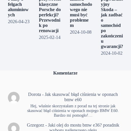
felgach
klasyczne
samochodo
yjny
aluminiow
Porsche do
wego nie
Skoda –
ych
perfekcji?
musi być
jak zadbać
Przewodni
probleme
o
2026-04-23
k po
m
samochód
renowacji
po
2024-10-08
zakończeni
2025-02-14
u
gwarancji?
2024-10-02
Komentarze
Dorota
-
Jak skasować błąd ciśnienia w oponach
bmw e60
Hej, właśnie skorzystałam z porad na tej stronie jak
skasować błąd ciśnienia w oponach mojego BMW E60.
Bardzo mi pomogło!…
Grzegorz
-
Jaki olej do mostu bmw e36? poradnik
wyboru najlepszego oleju