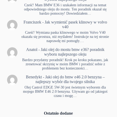
Cześć! Mam BMW E36 i szukałem informacji na temat
odpowiedniego oleju do mostu. Ten poradnik okazał się
bardzo pomocny! Dowiedziałem…
Franciszek
-
Jak wymienić pasek klinowy w volvo
v40
Cześć! Wymiana paska klinowego w moim Volvo V40
okazała się prostsza, niż myślałem! Instrukcje na tej stronie
naprawdę mi pomogły.…
Anatol
-
Jaki olej do mostu bmw e36? poradnik
wyboru najlepszego oleju
Bardzo przydatny poradnik! Krok po kroku pokazano, jak
zresetować skrzynię w moim BMW i poradzić sobie z
problemem bez konieczności…
Benedykt
-
Jaki olej do bmw e46 2.0 benzyna –
najlepszy wybór dla twojego silnika
Olej Castrol EDGE 5W-30 jest świetnym wyborem dla
mojego BMW E46 2.0 benzyna. Używam go od jakiegoś
czasu i mogę…
Ostatnio dodane