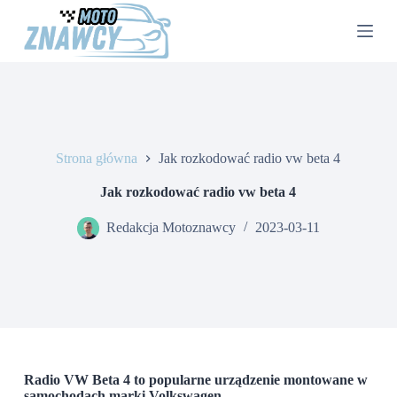
P
r
z
e
j
d
ź
d
o
Strona główna
Jak rozkodować radio vw beta 4
t
r
e
Jak rozkodować radio vw beta 4
ś
c
Redakcja Motoznawcy
2023-03-11
i
Radio VW Beta 4 to popularne urządzenie montowane w
samochodach marki Volkswagen.