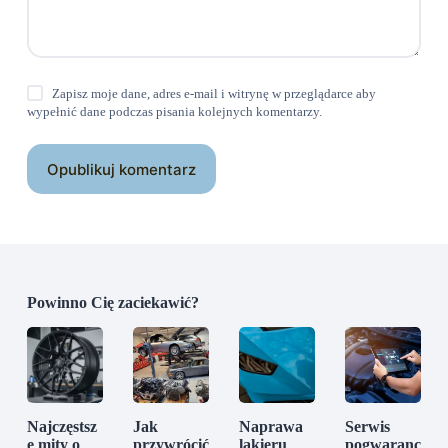
Zapisz moje dane, adres e-mail i witrynę w przeglądarce aby
wypełnić dane podczas pisania kolejnych komentarzy.
Opublikuj komentarz
Powinno Cię zaciekawić?
Najczęstsz
Jak
Naprawa
Serwis
e mity o
przywrócić
lakieru
pogwaranc