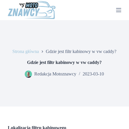
P
r
z
e
j
d
ź
d
o
Strona główna
Gdzie jest filtr kabinowy w vw caddy?
t
r
e
Gdzie jest filtr kabinowy w vw caddy?
ś
c
Redakcja Motoznawcy
2023-03-10
i
Lokalizacja filtru kabinowego