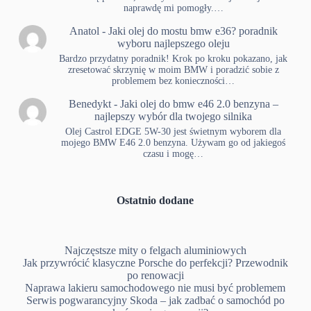
naprawdę mi pomogły.…
Anatol
-
Jaki olej do mostu bmw e36? poradnik
wyboru najlepszego oleju
Bardzo przydatny poradnik! Krok po kroku pokazano, jak
zresetować skrzynię w moim BMW i poradzić sobie z
problemem bez konieczności…
Benedykt
-
Jaki olej do bmw e46 2.0 benzyna –
najlepszy wybór dla twojego silnika
Olej Castrol EDGE 5W-30 jest świetnym wyborem dla
mojego BMW E46 2.0 benzyna. Używam go od jakiegoś
czasu i mogę…
Ostatnio dodane
Najczęstsze mity o felgach aluminiowych
Jak przywrócić klasyczne Porsche do perfekcji? Przewodnik
po renowacji
Naprawa lakieru samochodowego nie musi być problemem
Serwis pogwarancyjny Skoda – jak zadbać o samochód po