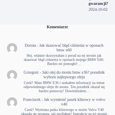
gwarancji?
2024-10-02
Komentarze
Dorota
-
Jak skasować błąd ciśnienia w oponach
bmw e60
Hej, właśnie skorzystałam z porad na tej stronie jak
skasować błąd ciśnienia w oponach mojego BMW E60.
Bardzo mi pomogło!…
Grzegorz
-
Jaki olej do mostu bmw e36? poradnik
wyboru najlepszego oleju
Cześć! Mam BMW E36 i szukałem informacji na temat
odpowiedniego oleju do mostu. Ten poradnik okazał się
bardzo pomocny! Dowiedziałem…
Franciszek
-
Jak wymienić pasek klinowy w volvo
v40
Cześć! Wymiana paska klinowego w moim Volvo V40
okazała się prostsza, niż myślałem! Instrukcje na tej stronie