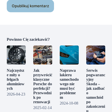
Opublikuj komentarz
Powinno Cię zaciekawić?
Najczęstsz
Jak
Naprawa
Serwis
e mity o
przywrócić
lakieru
pogwaranc
felgach
klasyczne
samochodo
yjny
aluminiow
Porsche do
wego nie
Skoda –
ych
perfekcji?
musi być
jak zadbać
Przewodni
probleme
o
2026-04-23
k po
m
samochód
renowacji
po
2024-10-08
zakończeni
2025-02-14
u