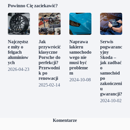
Powinno Cię zaciekawić?
Najczęstsz
Jak
Naprawa
Serwis
e mity o
przywrócić
lakieru
pogwaranc
felgach
klasyczne
samochodo
yjny
aluminiow
Porsche do
wego nie
Skoda –
ych
perfekcji?
musi być
jak zadbać
Przewodni
probleme
o
2026-04-23
k po
m
samochód
renowacji
po
2024-10-08
zakończeni
2025-02-14
u
gwarancji?
2024-10-02
Komentarze