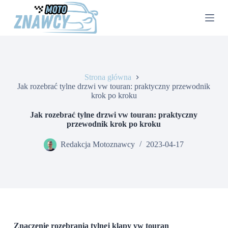
P
r
z
e
j
d
ź
d
Strona główna
o
Jak rozebrać tylne drzwi vw touran: praktyczny przewodnik
t
krok po kroku
r
e
Jak rozebrać tylne drzwi vw touran: praktyczny
ś
przewodnik krok po kroku
c
i
Redakcja Motoznawcy
2023-04-17
Znaczenie rozebrania tylnej klapy vw touran