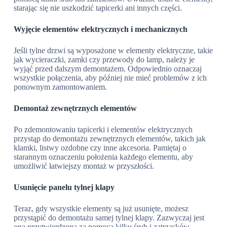
starając się nie uszkodzić tapicerki ani innych części.
Wyjęcie elementów elektrycznych i mechanicznych
Jeśli tylne drzwi są wyposażone w elementy elektryczne, takie
jak wycieraczki, zamki czy przewody do lamp, należy je
wyjąć przed dalszym demontażem. Odpowiednio oznaczaj
wszystkie połączenia, aby później nie mieć problemów z ich
ponownym zamontowaniem.
Demontaż zewnętrznych elementów
Po zdemontowaniu tapicerki i elementów elektrycznych
przystąp do demontażu zewnętrznych elementów, takich jak
klamki, listwy ozdobne czy inne akcesoria. Pamiętaj o
starannym oznaczeniu położenia każdego elementu, aby
umożliwić łatwiejszy montaż w przyszłości.
Usunięcie panelu tylnej klapy
Teraz, gdy wszystkie elementy są już usunięte, możesz
przystąpić do demontażu samej tylnej klapy. Zazwyczaj jest
ona przytwierdzona za pomocą kilku śrub i zatrzasków.