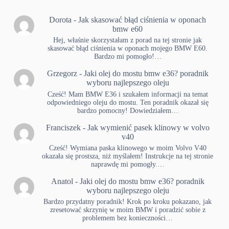
Dorota
-
Jak skasować błąd ciśnienia w oponach
bmw e60
Hej, właśnie skorzystałam z porad na tej stronie jak
skasować błąd ciśnienia w oponach mojego BMW E60.
Bardzo mi pomogło!…
Grzegorz
-
Jaki olej do mostu bmw e36? poradnik
wyboru najlepszego oleju
Cześć! Mam BMW E36 i szukałem informacji na temat
odpowiedniego oleju do mostu. Ten poradnik okazał się
bardzo pomocny! Dowiedziałem…
Franciszek
-
Jak wymienić pasek klinowy w volvo
v40
Cześć! Wymiana paska klinowego w moim Volvo V40
okazała się prostsza, niż myślałem! Instrukcje na tej stronie
naprawdę mi pomogły.…
Anatol
-
Jaki olej do mostu bmw e36? poradnik
wyboru najlepszego oleju
Bardzo przydatny poradnik! Krok po kroku pokazano, jak
zresetować skrzynię w moim BMW i poradzić sobie z
problemem bez konieczności…