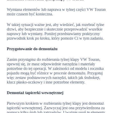
Wymiana elementów lub naprawa w tylnej części VW Touran
może czasem być konieczna.
W takiej sytuacji ważne jest, aby wiedzieć, jak rozebrać tylne
drzwi, aby bezpiecznie i skutecznie przeprowadzić wszelkie
naprawy lub wymiany. Poniżej przedstawiamy praktyczny
przewodnik krok po kroku, który pomoże Ci w tym zadaniu.
Przygotowanie do demontażu
Zanim przystąpisz do rozbierania tylnej klapy VW Touran,
upewnij się, że masz odpowiednie narzędzia i materiały
potrzebne do tej operacji. W zależności od modelu i rocznika
pojazdu mogą być różnice w procesie demontażu. Przygotuj
więc zestaw podstawowych narzędzi, takich jak śrubokręt,
klucz płasko-oczkowy i inne potrzebne elementy.
Demontaż tapicerki wewnętrznej
Pierwszym krokiem w rozbieraniu tylnej klapy jest demontaż
tapicerki wewnętrznej. Zazwyczaj jest ona przytwierdzona za
pomocą kilku śrub lub zatrzasków. Uważnie usuń te elementy,