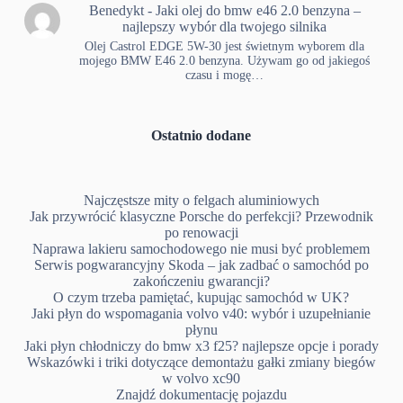
Benedykt
-
Jaki olej do bmw e46 2.0 benzyna –
najlepszy wybór dla twojego silnika
Olej Castrol EDGE 5W-30 jest świetnym wyborem dla
mojego BMW E46 2.0 benzyna. Używam go od jakiegoś
czasu i mogę…
Ostatnio dodane
Najczęstsze mity o felgach aluminiowych
Jak przywrócić klasyczne Porsche do perfekcji? Przewodnik
po renowacji
Naprawa lakieru samochodowego nie musi być problemem
Serwis pogwarancyjny Skoda – jak zadbać o samochód po
zakończeniu gwarancji?
O czym trzeba pamiętać, kupując samochód w UK?
Jaki płyn do wspomagania volvo v40: wybór i uzupełnianie
płynu
Jaki płyn chłodniczy do bmw x3 f25? najlepsze opcje i porady
Wskazówki i triki dotyczące demontażu gałki zmiany biegów
w volvo xc90
Znajdź dokumentację pojazdu