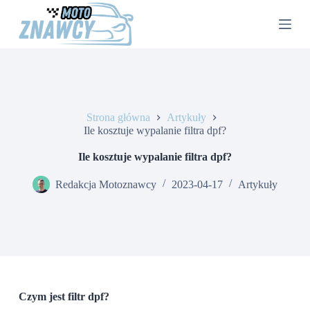
P
r
z
e
j
d
ź
d
o
Strona główna
Artykuły
t
Ile kosztuje wypalanie filtra dpf?
r
e
Ile kosztuje wypalanie filtra dpf?
ś
c
Redakcja Motoznawcy
2023-04-17
Artykuły
i
Czym jest filtr dpf?