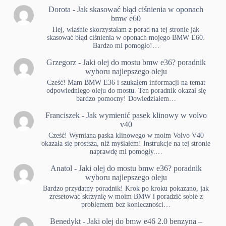
Dorota
-
Jak skasować błąd ciśnienia w oponach
bmw e60
Hej, właśnie skorzystałam z porad na tej stronie jak
skasować błąd ciśnienia w oponach mojego BMW E60.
Bardzo mi pomogło!…
Grzegorz
-
Jaki olej do mostu bmw e36? poradnik
wyboru najlepszego oleju
Cześć! Mam BMW E36 i szukałem informacji na temat
odpowiedniego oleju do mostu. Ten poradnik okazał się
bardzo pomocny! Dowiedziałem…
Franciszek
-
Jak wymienić pasek klinowy w volvo
v40
Cześć! Wymiana paska klinowego w moim Volvo V40
okazała się prostsza, niż myślałem! Instrukcje na tej stronie
naprawdę mi pomogły.…
Anatol
-
Jaki olej do mostu bmw e36? poradnik
wyboru najlepszego oleju
Bardzo przydatny poradnik! Krok po kroku pokazano, jak
zresetować skrzynię w moim BMW i poradzić sobie z
problemem bez konieczności…
Benedykt
-
Jaki olej do bmw e46 2.0 benzyna –