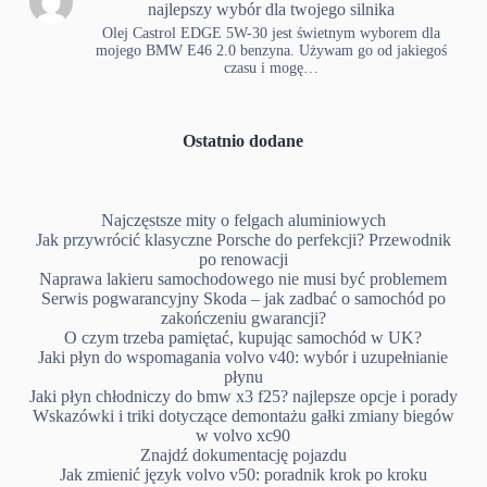
najlepszy wybór dla twojego silnika
Olej Castrol EDGE 5W-30 jest świetnym wyborem dla
mojego BMW E46 2.0 benzyna. Używam go od jakiegoś
czasu i mogę…
Ostatnio dodane
Najczęstsze mity o felgach aluminiowych
Jak przywrócić klasyczne Porsche do perfekcji? Przewodnik
po renowacji
Naprawa lakieru samochodowego nie musi być problemem
Serwis pogwarancyjny Skoda – jak zadbać o samochód po
zakończeniu gwarancji?
O czym trzeba pamiętać, kupując samochód w UK?
Jaki płyn do wspomagania volvo v40: wybór i uzupełnianie
płynu
Jaki płyn chłodniczy do bmw x3 f25? najlepsze opcje i porady
Wskazówki i triki dotyczące demontażu gałki zmiany biegów
w volvo xc90
Znajdź dokumentację pojazdu
Jak zmienić język volvo v50: poradnik krok po kroku