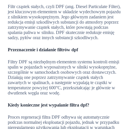
Filtr cząstek stałych, czyli DPF (ang. Diesel Particulate Filter),
jest kluczowym elementem w układzie wydechowym pojazdu
z silnikiem wysokoprężnym. Jego głównym zadaniem jest
redukcja emisji szkodliwych substancji do atmosfery poprzez
zatrzymywanie cząstek stałych, które powstają podczas
spalania paliwa w silniku. DPF skutecznie redukuje emisję
sadzy, pyłów oraz innych substancji szkodliwych.
Przeznaczenie i działanie filtrów dpf
Filtry DPF są niezbędnym elementem systemu kontroli emisji
spalin w pojazdach wyposażonych w silniki wysokoprężne,
szczególnie w samochodach osobowych oraz dostawczych.
Działają one poprzez zatrzymywanie cząstek stałych
zawartych w spalinach, a następnie wypalają te cząstki w
temperaturze powyżej 600°C, przekształcając je głównie w
dwutlenek węgla oraz wodę.
Kiedy konieczne jest wypalanie filtra dpf?
Proces regeneracji filtra DPF odbywa się automatycznie
podczas normalnej eksploatacji pojazdu, jednak w przypadku
nieregularnego użytkowania lub eksploatacji w warunkach