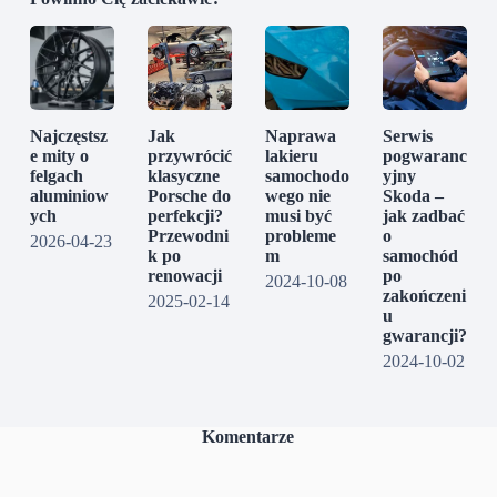
Najczęstsz
Jak
Naprawa
Serwis
e mity o
przywrócić
lakieru
pogwaranc
felgach
klasyczne
samochodo
yjny
aluminiow
Porsche do
wego nie
Skoda –
ych
perfekcji?
musi być
jak zadbać
Przewodni
probleme
o
2026-04-23
k po
m
samochód
renowacji
po
2024-10-08
zakończeni
2025-02-14
u
gwarancji?
2024-10-02
Komentarze