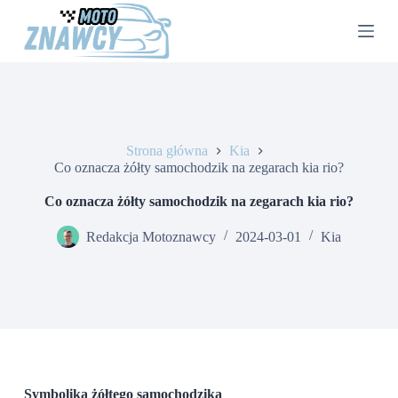
P
r
z
e
j
d
ź
d
o
Strona główna
Kia
t
Co oznacza żółty samochodzik na zegarach kia rio?
r
e
Co oznacza żółty samochodzik na zegarach kia rio?
ś
c
Redakcja Motoznawcy
2024-03-01
Kia
i
Symbolika żółtego samochodzika