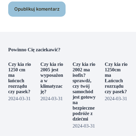
Opublikuj komentarz
Powinno Cię zaciekawić?
Czy kia rio
Czy kia rio
Czy kia rio
Czy kia rio
1250 cm
2005 jest
2002 ma
1250cm
ma
wyposażon
isofix?
ma
łańcuch
a w
sprawdź,
Łańcuch
rozrządu
klimatyzac
czy twój
rozrządu
czy pasek?
ję?
samochód
czy pasek?
jest gotowy
2024-03-31
2024-03-31
2024-03-31
na
bezpieczne
podróże z
dziećmi
2024-03-31