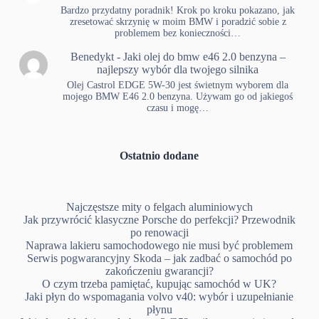
Bardzo przydatny poradnik! Krok po kroku pokazano, jak
zresetować skrzynię w moim BMW i poradzić sobie z
problemem bez konieczności…
Benedykt
-
Jaki olej do bmw e46 2.0 benzyna –
najlepszy wybór dla twojego silnika
Olej Castrol EDGE 5W-30 jest świetnym wyborem dla
mojego BMW E46 2.0 benzyna. Używam go od jakiegoś
czasu i mogę…
Ostatnio dodane
Najczęstsze mity o felgach aluminiowych
Jak przywrócić klasyczne Porsche do perfekcji? Przewodnik
po renowacji
Naprawa lakieru samochodowego nie musi być problemem
Serwis pogwarancyjny Skoda – jak zadbać o samochód po
zakończeniu gwarancji?
O czym trzeba pamiętać, kupując samochód w UK?
Jaki płyn do wspomagania volvo v40: wybór i uzupełnianie
płynu