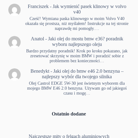
Franciszek
-
Jak wymienić pasek klinowy w volvo
v40
Cześć! Wymiana paska klinowego w moim Volvo V40
okazała się prostsza, niż myślałem! Instrukcje na tej stronie
naprawdę mi pomogły.…
Anatol
-
Jaki olej do mostu bmw e36? poradnik
wyboru najlepszego oleju
Bardzo przydatny poradnik! Krok po kroku pokazano, jak
zresetować skrzynię w moim BMW i poradzić sobie z
problemem bez konieczności…
Benedykt
-
Jaki olej do bmw e46 2.0 benzyna –
najlepszy wybór dla twojego silnika
Olej Castrol EDGE 5W-30 jest świetnym wyborem dla
mojego BMW E46 2.0 benzyna. Używam go od jakiegoś
czasu i mogę…
Ostatnio dodane
Najczęstsze mity o felgach aluminiowych