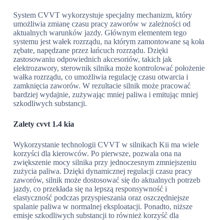
System CVVT wykorzystuje specjalny mechanizm, który
umożliwia zmianę czasu pracy zaworów w zależności od
aktualnych warunków jazdy. Głównym elementem tego
systemu jest wałek rozrządu, na którym zamontowane są koła
zębate, napędzane przez łańcuch rozrządu. Dzięki
zastosowaniu odpowiednich akcesoriów, takich jak
elektrozawory, sterownik silnika może kontrolować położenie
wałka rozrządu, co umożliwia regulację czasu otwarcia i
zamknięcia zaworów. W rezultacie silnik może pracować
bardziej wydajnie, zużywając mniej paliwa i emitując mniej
szkodliwych substancji.
Zalety cvvt 1.4 kia
Wykorzystanie technologii CVVT w silnikach Kii ma wiele
korzyści dla kierowców. Po pierwsze, pozwala ona na
zwiększenie mocy silnika przy jednoczesnym zmniejszeniu
zużycia paliwa. Dzięki dynamicznej regulacji czasu pracy
zaworów, silnik może dostosować się do aktualnych potrzeb
jazdy, co przekłada się na lepszą responsywność i
elastyczność podczas przyspieszania oraz oszczędniejsze
spalanie paliwa w normalnej eksploatacji. Ponadto, niższe
emisje szkodliwych substancji to również korzyść dla