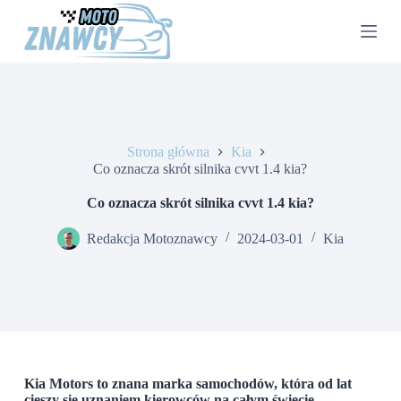
P
r
z
e
j
d
ź
d
o
Strona główna
Kia
t
Co oznacza skrót silnika cvvt 1.4 kia?
r
e
Co oznacza skrót silnika cvvt 1.4 kia?
ś
c
Redakcja Motoznawcy
2024-03-01
Kia
i
Kia Motors to znana marka samochodów, która od lat
cieszy się uznaniem kierowców na całym świecie.