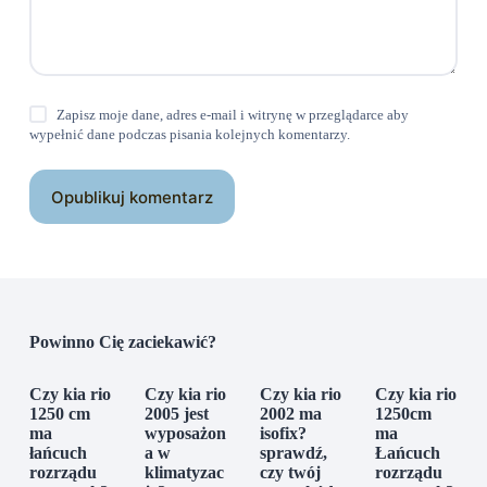
Zapisz moje dane, adres e-mail i witrynę w przeglądarce aby
wypełnić dane podczas pisania kolejnych komentarzy.
Opublikuj komentarz
Powinno Cię zaciekawić?
Czy kia rio
Czy kia rio
Czy kia rio
Czy kia rio
1250 cm
2005 jest
2002 ma
1250cm
ma
wyposażon
isofix?
ma
łańcuch
a w
sprawdź,
Łańcuch
rozrządu
klimatyzac
czy twój
rozrządu