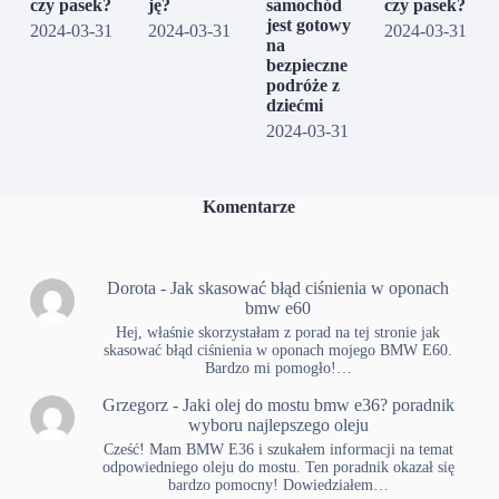
czy pasek?
ję?
samochód
czy pasek?
jest gotowy
2024-03-31
2024-03-31
2024-03-31
na
bezpieczne
podróże z
dziećmi
2024-03-31
Komentarze
Dorota
-
Jak skasować błąd ciśnienia w oponach
bmw e60
Hej, właśnie skorzystałam z porad na tej stronie jak
skasować błąd ciśnienia w oponach mojego BMW E60.
Bardzo mi pomogło!…
Grzegorz
-
Jaki olej do mostu bmw e36? poradnik
wyboru najlepszego oleju
Cześć! Mam BMW E36 i szukałem informacji na temat
odpowiedniego oleju do mostu. Ten poradnik okazał się
bardzo pomocny! Dowiedziałem…