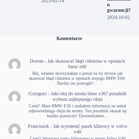
2025-02-14
u
gwarancji?
2024-10-02
Komentarze
Dorota
-
Jak skasować błąd ciśnienia w oponach
bmw e60
Hej, właśnie skorzystałam z porad na tej stronie jak
skasować błąd ciśnienia w oponach mojego BMW E60.
Bardzo mi pomogło!…
Grzegorz
-
Jaki olej do mostu bmw e36? poradnik
wyboru najlepszego oleju
Cześć! Mam BMW E36 i szukałem informacji na temat
odpowiedniego oleju do mostu. Ten poradnik okazał się
bardzo pomocny! Dowiedziałem…
Franciszek
-
Jak wymienić pasek klinowy w volvo
v40
Cześć! Wymiana paska klinowego w moim Volvo V40