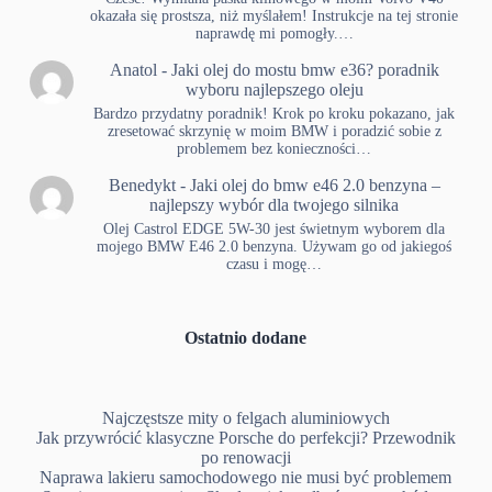
okazała się prostsza, niż myślałem! Instrukcje na tej stronie
naprawdę mi pomogły.…
Anatol
-
Jaki olej do mostu bmw e36? poradnik
wyboru najlepszego oleju
Bardzo przydatny poradnik! Krok po kroku pokazano, jak
zresetować skrzynię w moim BMW i poradzić sobie z
problemem bez konieczności…
Benedykt
-
Jaki olej do bmw e46 2.0 benzyna –
najlepszy wybór dla twojego silnika
Olej Castrol EDGE 5W-30 jest świetnym wyborem dla
mojego BMW E46 2.0 benzyna. Używam go od jakiegoś
czasu i mogę…
Ostatnio dodane
Najczęstsze mity o felgach aluminiowych
Jak przywrócić klasyczne Porsche do perfekcji? Przewodnik
po renowacji
Naprawa lakieru samochodowego nie musi być problemem