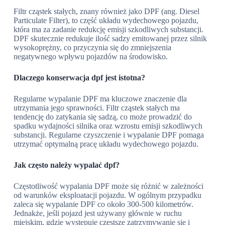
Filtr cząstek stałych, znany również jako DPF (ang. Diesel
Particulate Filter), to część układu wydechowego pojazdu,
która ma za zadanie redukcję emisji szkodliwych substancji.
DPF skutecznie redukuje ilość sadzy emitowanej przez silnik
wysokoprężny, co przyczynia się do zmniejszenia
negatywnego wpływu pojazdów na środowisko.
Dlaczego konserwacja dpf jest istotna?
Regularne wypalanie DPF ma kluczowe znaczenie dla
utrzymania jego sprawności. Filtr cząstek stałych ma
tendencję do zatykania się sadzą, co może prowadzić do
spadku wydajności silnika oraz wzrostu emisji szkodliwych
substancji. Regularne czyszczenie i wypalanie DPF pomaga
utrzymać optymalną pracę układu wydechowego pojazdu.
Jak często należy wypalać dpf?
Częstotliwość wypalania DPF może się różnić w zależności
od warunków eksploatacji pojazdu. W ogólnym przypadku
zaleca się wypalanie DPF co około 300-500 kilometrów.
Jednakże, jeśli pojazd jest używany głównie w ruchu
miejskim, gdzie występuje częstsze zatrzymywanie się i