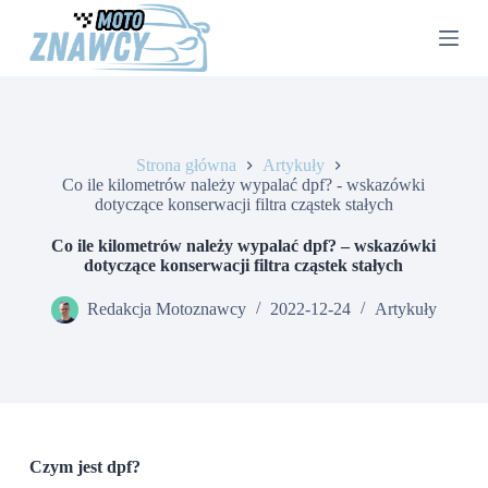
P
r
z
e
j
d
ź
d
Strona główna
Artykuły
o
Co ile kilometrów należy wypalać dpf? - wskazówki
t
dotyczące konserwacji filtra cząstek stałych
r
e
Co ile kilometrów należy wypalać dpf? – wskazówki
ś
dotyczące konserwacji filtra cząstek stałych
c
i
Redakcja Motoznawcy
2022-12-24
Artykuły
Czym jest dpf?