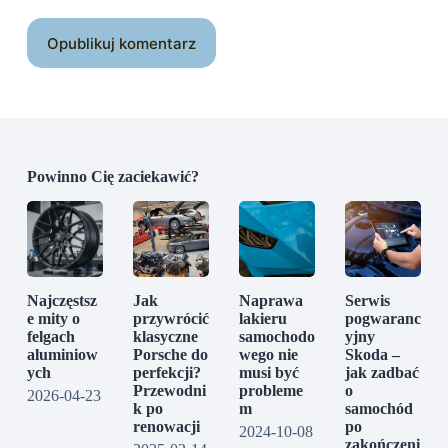
Opublikuj komentarz
Powinno Cię zaciekawić?
Najczęstsz
Jak
Naprawa
Serwis
e mity o
przywrócić
lakieru
pogwaranc
felgach
klasyczne
samochodo
yjny
aluminiow
Porsche do
wego nie
Skoda –
ych
perfekcji?
musi być
jak zadbać
Przewodni
probleme
o
2026-04-23
k po
m
samochód
renowacji
po
2024-10-08
zakończeni