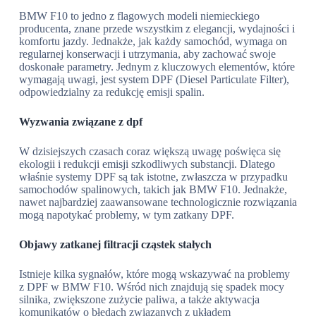
BMW F10 to jedno z flagowych modeli niemieckiego
producenta, znane przede wszystkim z elegancji, wydajności i
komfortu jazdy. Jednakże, jak każdy samochód, wymaga on
regularnej konserwacji i utrzymania, aby zachować swoje
doskonałe parametry. Jednym z kluczowych elementów, które
wymagają uwagi, jest system DPF (Diesel Particulate Filter),
odpowiedzialny za redukcję emisji spalin.
Wyzwania związane z dpf
W dzisiejszych czasach coraz większą uwagę poświęca się
ekologii i redukcji emisji szkodliwych substancji. Dlatego
właśnie systemy DPF są tak istotne, zwłaszcza w przypadku
samochodów spalinowych, takich jak BMW F10. Jednakże,
nawet najbardziej zaawansowane technologicznie rozwiązania
mogą napotykać problemy, w tym zatkany DPF.
Objawy zatkanej filtracji cząstek stałych
Istnieje kilka sygnałów, które mogą wskazywać na problemy
z DPF w BMW F10. Wśród nich znajdują się spadek mocy
silnika, zwiększone zużycie paliwa, a także aktywacja
komunikatów o błędach związanych z układem