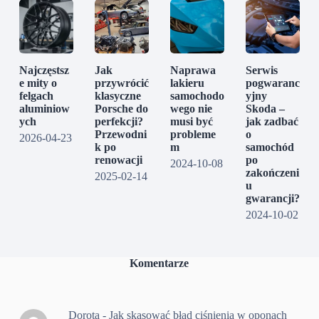
Najczęstsz
Jak
Naprawa
Serwis
e mity o
przywrócić
lakieru
pogwaranc
felgach
klasyczne
samochodo
yjny
aluminiow
Porsche do
wego nie
Skoda –
ych
perfekcji?
musi być
jak zadbać
Przewodni
probleme
o
2026-04-23
k po
m
samochód
renowacji
po
2024-10-08
zakończeni
2025-02-14
u
gwarancji?
2024-10-02
Komentarze
Dorota
-
Jak skasować błąd ciśnienia w oponach