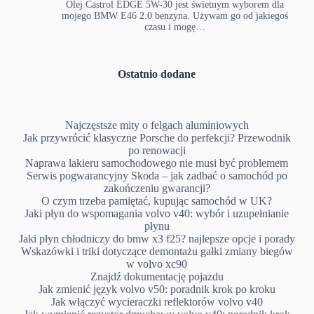
Olej Castrol EDGE 5W-30 jest świetnym wyborem dla
mojego BMW E46 2.0 benzyna. Używam go od jakiegoś
czasu i mogę…
Ostatnio dodane
Najczęstsze mity o felgach aluminiowych
Jak przywrócić klasyczne Porsche do perfekcji? Przewodnik
po renowacji
Naprawa lakieru samochodowego nie musi być problemem
Serwis pogwarancyjny Skoda – jak zadbać o samochód po
zakończeniu gwarancji?
O czym trzeba pamiętać, kupując samochód w UK?
Jaki płyn do wspomagania volvo v40: wybór i uzupełnianie
płynu
Jaki płyn chłodniczy do bmw x3 f25? najlepsze opcje i porady
Wskazówki i triki dotyczące demontażu gałki zmiany biegów
w volvo xc90
Znajdź dokumentację pojazdu
Jak zmienić język volvo v50: poradnik krok po kroku
Jak włączyć wycieraczki reflektorów volvo v40