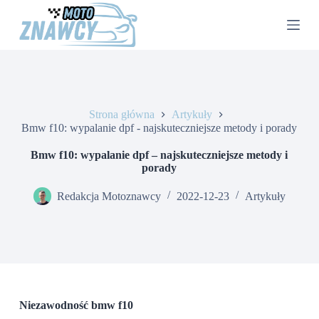
P
r
z
e
j
d
ź
d
Strona główna
Artykuły
o
Bmw f10: wypalanie dpf - najskuteczniejsze metody i porady
t
r
e
Bmw f10: wypalanie dpf – najskuteczniejsze metody i
ś
porady
c
i
Redakcja Motoznawcy
2022-12-23
Artykuły
Niezawodność bmw f10