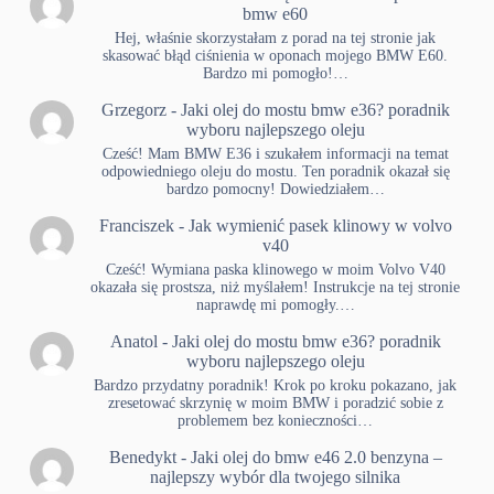
bmw e60
Hej, właśnie skorzystałam z porad na tej stronie jak
skasować błąd ciśnienia w oponach mojego BMW E60.
Bardzo mi pomogło!…
Grzegorz
-
Jaki olej do mostu bmw e36? poradnik
wyboru najlepszego oleju
Cześć! Mam BMW E36 i szukałem informacji na temat
odpowiedniego oleju do mostu. Ten poradnik okazał się
bardzo pomocny! Dowiedziałem…
Franciszek
-
Jak wymienić pasek klinowy w volvo
v40
Cześć! Wymiana paska klinowego w moim Volvo V40
okazała się prostsza, niż myślałem! Instrukcje na tej stronie
naprawdę mi pomogły.…
Anatol
-
Jaki olej do mostu bmw e36? poradnik
wyboru najlepszego oleju
Bardzo przydatny poradnik! Krok po kroku pokazano, jak
zresetować skrzynię w moim BMW i poradzić sobie z
problemem bez konieczności…
Benedykt
-
Jaki olej do bmw e46 2.0 benzyna –
najlepszy wybór dla twojego silnika