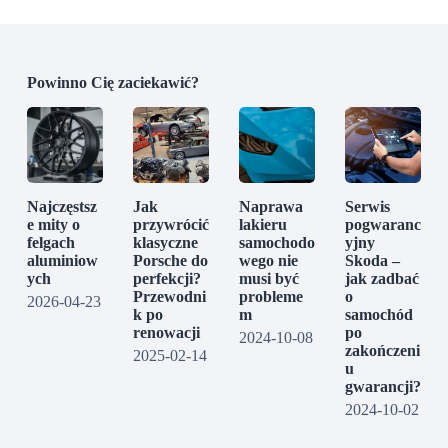
Powinno Cię zaciekawić?
Najczęstsz
Jak
Naprawa
Serwis
e mity o
przywrócić
lakieru
pogwaranc
felgach
klasyczne
samochodo
yjny
aluminiow
Porsche do
wego nie
Skoda –
ych
perfekcji?
musi być
jak zadbać
Przewodni
probleme
o
2026-04-23
k po
m
samochód
renowacji
po
2024-10-08
zakończeni
2025-02-14
u
gwarancji?
2024-10-02