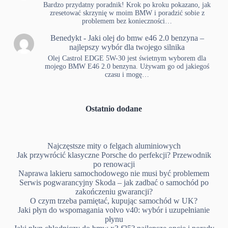
Bardzo przydatny poradnik! Krok po kroku pokazano, jak
zresetować skrzynię w moim BMW i poradzić sobie z
problemem bez konieczności…
Benedykt
-
Jaki olej do bmw e46 2.0 benzyna –
najlepszy wybór dla twojego silnika
Olej Castrol EDGE 5W-30 jest świetnym wyborem dla
mojego BMW E46 2.0 benzyna. Używam go od jakiegoś
czasu i mogę…
Ostatnio dodane
Najczęstsze mity o felgach aluminiowych
Jak przywrócić klasyczne Porsche do perfekcji? Przewodnik
po renowacji
Naprawa lakieru samochodowego nie musi być problemem
Serwis pogwarancyjny Skoda – jak zadbać o samochód po
zakończeniu gwarancji?
O czym trzeba pamiętać, kupując samochód w UK?
Jaki płyn do wspomagania volvo v40: wybór i uzupełnianie
płynu