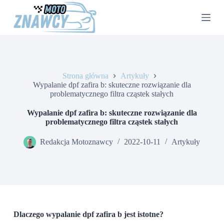
P
r
z
e
j
d
ź
d
Strona główna
Artykuły
o
Wypalanie dpf zafira b: skuteczne rozwiązanie dla
t
problematycznego filtra cząstek stałych
r
e
Wypalanie dpf zafira b: skuteczne rozwiązanie dla
ś
problematycznego filtra cząstek stałych
c
i
Redakcja Motoznawcy
2022-10-11
Artykuły
Dlaczego wypalanie dpf zafira b jest istotne?