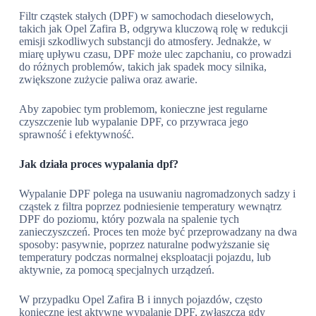
Filtr cząstek stałych (DPF) w samochodach dieselowych,
takich jak Opel Zafira B, odgrywa kluczową rolę w redukcji
emisji szkodliwych substancji do atmosfery. Jednakże, w
miarę upływu czasu, DPF może ulec zapchaniu, co prowadzi
do różnych problemów, takich jak spadek mocy silnika,
zwiększone zużycie paliwa oraz awarie.
Aby zapobiec tym problemom, konieczne jest regularne
czyszczenie lub wypalanie DPF, co przywraca jego
sprawność i efektywność.
Jak działa proces wypalania dpf?
Wypalanie DPF polega na usuwaniu nagromadzonych sadzy i
cząstek z filtra poprzez podniesienie temperatury wewnątrz
DPF do poziomu, który pozwala na spalenie tych
zanieczyszczeń. Proces ten może być przeprowadzany na dwa
sposoby: pasywnie, poprzez naturalne podwyższanie się
temperatury podczas normalnej eksploatacji pojazdu, lub
aktywnie, za pomocą specjalnych urządzeń.
W przypadku Opel Zafira B i innych pojazdów, często
konieczne jest aktywne wypalanie DPF, zwłaszcza gdy