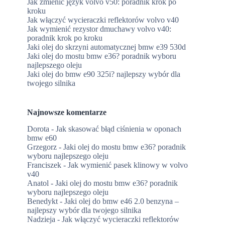
Jak zmienić język volvo v50: poradnik krok po
kroku
Jak włączyć wycieraczki reflektorów volvo v40
Jak wymienić rezystor dmuchawy volvo v40:
poradnik krok po kroku
Jaki olej do skrzyni automatycznej bmw e39 530d
Jaki olej do mostu bmw e36? poradnik wyboru
najlepszego oleju
Jaki olej do bmw e90 325i? najlepszy wybór dla
twojego silnika
Najnowsze komentarze
Dorota
-
Jak skasować błąd ciśnienia w oponach
bmw e60
Grzegorz
-
Jaki olej do mostu bmw e36? poradnik
wyboru najlepszego oleju
Franciszek
-
Jak wymienić pasek klinowy w volvo
v40
Anatol
-
Jaki olej do mostu bmw e36? poradnik
wyboru najlepszego oleju
Benedykt
-
Jaki olej do bmw e46 2.0 benzyna –
najlepszy wybór dla twojego silnika
Nadzieja
-
Jak włączyć wycieraczki reflektorów