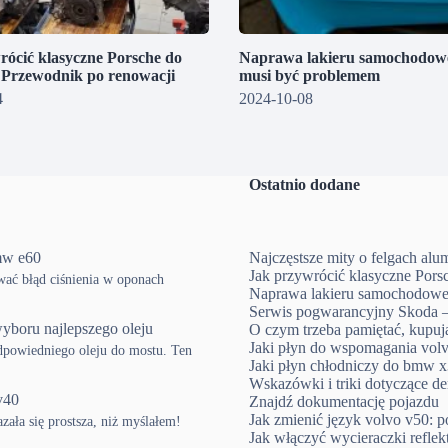
rócić klasyczne Porsche do
Naprawa lakieru samochodowe
? Przewodnik po renowacji
musi być problemem
4
2024-10-08
Ostatnio dodane
mw e60
Najczęstsze mity o felgach al
Jak przywrócić klasyczne Pors
ować błąd ciśnienia w oponach
Naprawa lakieru samochodowe
Serwis pogwarancyjny Skoda –
yboru najlepszego oleju
O czym trzeba pamiętać, kup
Jaki płyn do wspomagania volv
powiedniego oleju do mostu. Ten
Jaki płyn chłodniczy do bmw x3
Wskazówki i triki dotyczące d
v40
Znajdź dokumentację pojazdu
Jak zmienić język volvo v50: p
ła się prostsza, niż myślałem!
Jak włączyć wycieraczki refle