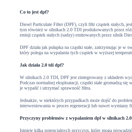
Co to jest dpf?
Diesel Particulate Filter (DPF), czyli filtr cząstek stałyc
tym również w silnikach 2.0 TDI produkowanych przez ró
emisji cząstek stałych (sadzy) emitowanych przez silnik Dies
DPF działa jak pułapka na cząstki stałe, zatrzymując je w sw
który polega na wypalaniu tych cząstek w wyższej temperat
Jak działa 2.0 tdi dpf?
W silnikach 2.0 TDI, DPF jest zintegrowany z układem wyd
Podczas normalnej eksploatacji, cząstki stałe gromadzą się 
je wypalić i utrzymać sprawność filtra.
Jednakże, w niektórych przypadkach może dojść do proble
interweniowania w proces regeneracji lub nawet wymiany fil
Przyczyny problemów z wypalaniem dpf w silnikach 2.0 
Istnieje kilka potencjalnych przyczyn, które mogą prowad