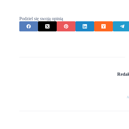
Podziel się swoją opinią
Redak
A