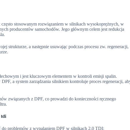
h, jest często stosowanym rozwiązaniem w silnikach wysokoprężnych, w
żnych producentów samochodów. Jego głównym celem jest redukcja
la.
ojej strukturze, a następnie usuwając podczas procesu zw. regeneracji,
urze.
echowym i jest kluczowym elementem w kontroli emisji spalin.
w DPF, a system zarządzania silnikiem kontroluje proces regeneracji, ab
mów związanych z DPF, co prowadzi do konieczności ręcznego
tra.
tdi
zić do problemów z wypalaniem DPF w silnikach 2.0 TDI: