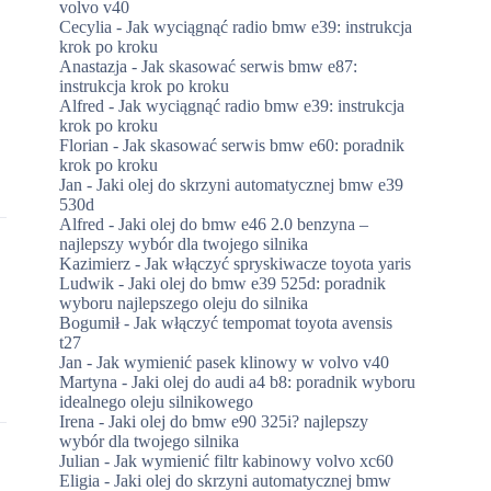
volvo v40
Cecylia
-
Jak wyciągnąć radio bmw e39: instrukcja
krok po kroku
Anastazja
-
Jak skasować serwis bmw e87:
instrukcja krok po kroku
Alfred
-
Jak wyciągnąć radio bmw e39: instrukcja
krok po kroku
Florian
-
Jak skasować serwis bmw e60: poradnik
krok po kroku
Jan
-
Jaki olej do skrzyni automatycznej bmw e39
530d
Alfred
-
Jaki olej do bmw e46 2.0 benzyna –
najlepszy wybór dla twojego silnika
Kazimierz
-
Jak włączyć spryskiwacze toyota yaris
Ludwik
-
Jaki olej do bmw e39 525d: poradnik
wyboru najlepszego oleju do silnika
Bogumił
-
Jak włączyć tempomat toyota avensis
t27
Jan
-
Jak wymienić pasek klinowy w volvo v40
Martyna
-
Jaki olej do audi a4 b8: poradnik wyboru
idealnego oleju silnikowego
Irena
-
Jaki olej do bmw e90 325i? najlepszy
wybór dla twojego silnika
Julian
-
Jak wymienić filtr kabinowy volvo xc60
Eligia
-
Jaki olej do skrzyni automatycznej bmw