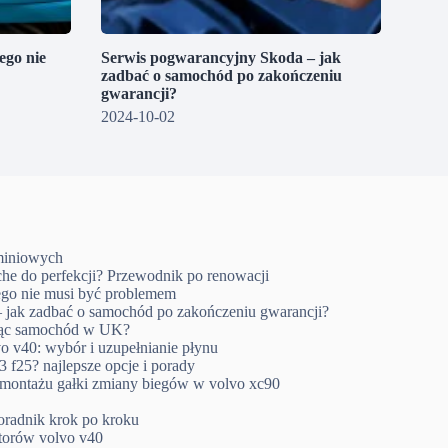
go nie
Serwis pogwarancyjny Skoda – jak
zadbać o samochód po zakończeniu
gwarancji?
2024-10-02
uminiowych
che do perfekcji? Przewodnik po renowacji
go nie musi być problemem
 jak zadbać o samochód po zakończeniu gwarancji?
ując samochód w UK?
o v40: wybór i uzupełnianie płynu
 f25? najlepsze opcje i porady
emontażu gałki zmiany biegów w volvo xc90
oradnik krok po kroku
ktorów volvo v40