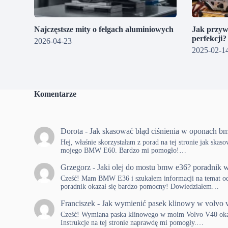
Najczęstsze mity o felgach aluminiowych
Jak przyw
perfekcji
2026-04-23
2025-02-1
Komentarze
Dorota
-
Jak skasować błąd ciśnienia w oponach b
Hej, właśnie skorzystałam z porad na tej stronie jak skas
mojego BMW E60. Bardzo mi pomogło!…
Grzegorz
-
Jaki olej do mostu bmw e36? poradnik w
Cześć! Mam BMW E36 i szukałem informacji na temat od
poradnik okazał się bardzo pomocny! Dowiedziałem…
Franciszek
-
Jak wymienić pasek klinowy w volvo 
Cześć! Wymiana paska klinowego w moim Volvo V40 okaza
Instrukcje na tej stronie naprawdę mi pomogły.…