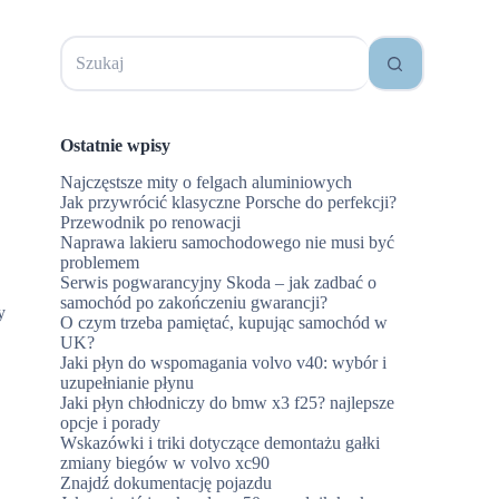
Brak
wyników
Ostatnie wpisy
Najczęstsze mity o felgach aluminiowych
Jak przywrócić klasyczne Porsche do perfekcji?
Przewodnik po renowacji
Naprawa lakieru samochodowego nie musi być
problemem
Serwis pogwarancyjny Skoda – jak zadbać o
samochód po zakończeniu gwarancji?
y
O czym trzeba pamiętać, kupując samochód w
UK?
Jaki płyn do wspomagania volvo v40: wybór i
uzupełnianie płynu
Jaki płyn chłodniczy do bmw x3 f25? najlepsze
opcje i porady
Wskazówki i triki dotyczące demontażu gałki
zmiany biegów w volvo xc90
Znajdź dokumentację pojazdu