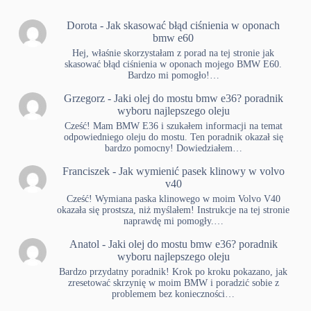
Dorota
-
Jak skasować błąd ciśnienia w oponach
bmw e60
Hej, właśnie skorzystałam z porad na tej stronie jak
skasować błąd ciśnienia w oponach mojego BMW E60.
Bardzo mi pomogło!…
Grzegorz
-
Jaki olej do mostu bmw e36? poradnik
wyboru najlepszego oleju
Cześć! Mam BMW E36 i szukałem informacji na temat
odpowiedniego oleju do mostu. Ten poradnik okazał się
bardzo pomocny! Dowiedziałem…
Franciszek
-
Jak wymienić pasek klinowy w volvo
v40
Cześć! Wymiana paska klinowego w moim Volvo V40
okazała się prostsza, niż myślałem! Instrukcje na tej stronie
naprawdę mi pomogły.…
Anatol
-
Jaki olej do mostu bmw e36? poradnik
wyboru najlepszego oleju
Bardzo przydatny poradnik! Krok po kroku pokazano, jak
zresetować skrzynię w moim BMW i poradzić sobie z
problemem bez konieczności…