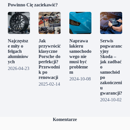
Powinno Cię zaciekawić?
Najczęstsz
Jak
Naprawa
Serwis
e mity o
przywrócić
lakieru
pogwaranc
felgach
klasyczne
samochodo
yjny
aluminiow
Porsche do
wego nie
Skoda –
ych
perfekcji?
musi być
jak zadbać
Przewodni
probleme
o
2026-04-23
k po
m
samochód
renowacji
po
2024-10-08
zakończeni
2025-02-14
u
gwarancji?
2024-10-02
Komentarze