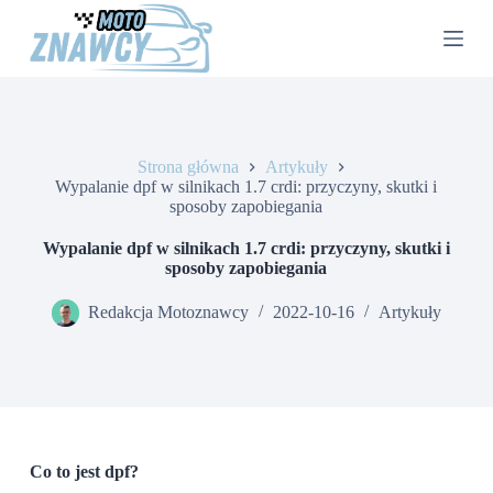
P
r
z
e
j
d
ź
d
Strona główna
Artykuły
o
Wypalanie dpf w silnikach 1.7 crdi: przyczyny, skutki i
t
sposoby zapobiegania
r
e
Wypalanie dpf w silnikach 1.7 crdi: przyczyny, skutki i
ś
sposoby zapobiegania
c
i
Redakcja Motoznawcy
2022-10-16
Artykuły
Co to jest dpf?