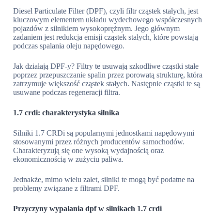
Diesel Particulate Filter (DPF), czyli filtr cząstek stałych, jest
kluczowym elementem układu wydechowego współczesnych
pojazdów z silnikiem wysokoprężnym. Jego głównym
zadaniem jest redukcja emisji cząstek stałych, które powstają
podczas spalania oleju napędowego.
Jak działają DPF-y? Filtry te usuwają szkodliwe cząstki stałe
poprzez przepuszczanie spalin przez porowatą strukturę, która
zatrzymuje większość cząstek stałych. Następnie cząstki te są
usuwane podczas regeneracji filtra.
1.7 crdi: charakterystyka silnika
Silniki 1.7 CRDi są popularnymi jednostkami napędowymi
stosowanymi przez różnych producentów samochodów.
Charakteryzują się one wysoką wydajnością oraz
ekonomicznością w zużyciu paliwa.
Jednakże, mimo wielu zalet, silniki te mogą być podatne na
problemy związane z filtrami DPF.
Przyczyny wypalania dpf w silnikach 1.7 crdi