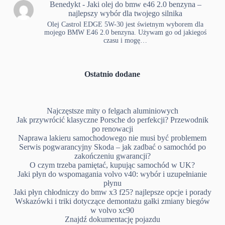
Benedykt
-
Jaki olej do bmw e46 2.0 benzyna –
najlepszy wybór dla twojego silnika
Olej Castrol EDGE 5W-30 jest świetnym wyborem dla
mojego BMW E46 2.0 benzyna. Używam go od jakiegoś
czasu i mogę…
Ostatnio dodane
Najczęstsze mity o felgach aluminiowych
Jak przywrócić klasyczne Porsche do perfekcji? Przewodnik
po renowacji
Naprawa lakieru samochodowego nie musi być problemem
Serwis pogwarancyjny Skoda – jak zadbać o samochód po
zakończeniu gwarancji?
O czym trzeba pamiętać, kupując samochód w UK?
Jaki płyn do wspomagania volvo v40: wybór i uzupełnianie
płynu
Jaki płyn chłodniczy do bmw x3 f25? najlepsze opcje i porady
Wskazówki i triki dotyczące demontażu gałki zmiany biegów
w volvo xc90
Znajdź dokumentację pojazdu