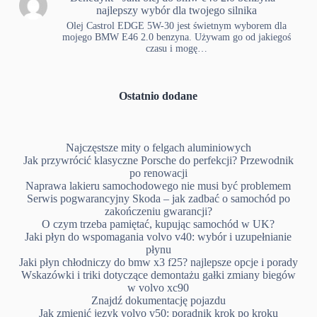
najlepszy wybór dla twojego silnika
Olej Castrol EDGE 5W-30 jest świetnym wyborem dla
mojego BMW E46 2.0 benzyna. Używam go od jakiegoś
czasu i mogę…
Ostatnio dodane
Najczęstsze mity o felgach aluminiowych
Jak przywrócić klasyczne Porsche do perfekcji? Przewodnik
po renowacji
Naprawa lakieru samochodowego nie musi być problemem
Serwis pogwarancyjny Skoda – jak zadbać o samochód po
zakończeniu gwarancji?
O czym trzeba pamiętać, kupując samochód w UK?
Jaki płyn do wspomagania volvo v40: wybór i uzupełnianie
płynu
Jaki płyn chłodniczy do bmw x3 f25? najlepsze opcje i porady
Wskazówki i triki dotyczące demontażu gałki zmiany biegów
w volvo xc90
Znajdź dokumentację pojazdu
Jak zmienić język volvo v50: poradnik krok po kroku