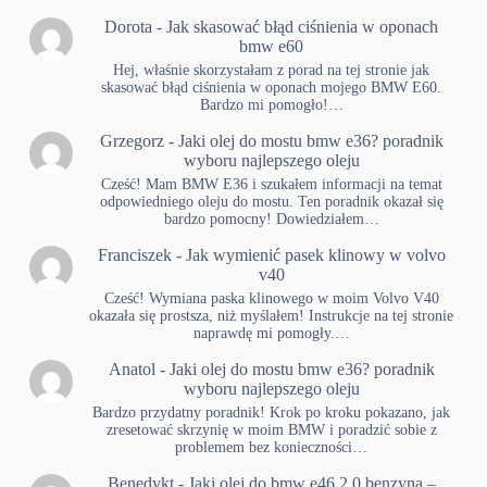
Dorota
-
Jak skasować błąd ciśnienia w oponach
bmw e60
Hej, właśnie skorzystałam z porad na tej stronie jak
skasować błąd ciśnienia w oponach mojego BMW E60.
Bardzo mi pomogło!…
Grzegorz
-
Jaki olej do mostu bmw e36? poradnik
wyboru najlepszego oleju
Cześć! Mam BMW E36 i szukałem informacji na temat
odpowiedniego oleju do mostu. Ten poradnik okazał się
bardzo pomocny! Dowiedziałem…
Franciszek
-
Jak wymienić pasek klinowy w volvo
v40
Cześć! Wymiana paska klinowego w moim Volvo V40
okazała się prostsza, niż myślałem! Instrukcje na tej stronie
naprawdę mi pomogły.…
Anatol
-
Jaki olej do mostu bmw e36? poradnik
wyboru najlepszego oleju
Bardzo przydatny poradnik! Krok po kroku pokazano, jak
zresetować skrzynię w moim BMW i poradzić sobie z
problemem bez konieczności…
Benedykt
-
Jaki olej do bmw e46 2.0 benzyna –