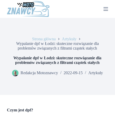
P
r
z
e
j
d
ź
d
Strona główna
Artykuły
o
Wypalanie dpf w Łodzi: skuteczne rozwiązanie dla
t
problemów związanych z filtrami cząstek stałych
r
e
Wypalanie dpf w Łodzi: skuteczne rozwiązanie dla
ś
problemów związanych z filtrami cząstek stałych
c
i
Redakcja Motoznawcy
2022-09-15
Artykuły
Czym jest dpf?