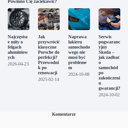
Powinno Cię zaciekawić?
Najczęstsz
Jak
Naprawa
Serwis
e mity o
przywrócić
lakieru
pogwaranc
felgach
klasyczne
samochodo
yjny
aluminiow
Porsche do
wego nie
Skoda –
ych
perfekcji?
musi być
jak zadbać
Przewodni
probleme
o
2026-04-23
k po
m
samochód
renowacji
po
2024-10-08
zakończeni
2025-02-14
u
gwarancji?
2024-10-02
Komentarze