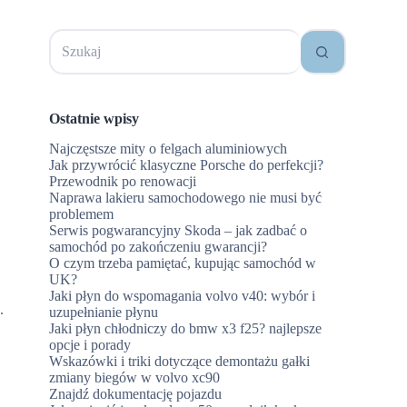
Brak
wyników
Ostatnie wpisy
Najczęstsze mity o felgach aluminiowych
Jak przywrócić klasyczne Porsche do perfekcji?
Przewodnik po renowacji
Naprawa lakieru samochodowego nie musi być
problemem
Serwis pogwarancyjny Skoda – jak zadbać o
samochód po zakończeniu gwarancji?
O czym trzeba pamiętać, kupując samochód w
UK?
Jaki płyn do wspomagania volvo v40: wybór i
.
uzupełnianie płynu
Jaki płyn chłodniczy do bmw x3 f25? najlepsze
opcje i porady
Wskazówki i triki dotyczące demontażu gałki
zmiany biegów w volvo xc90
Znajdź dokumentację pojazdu