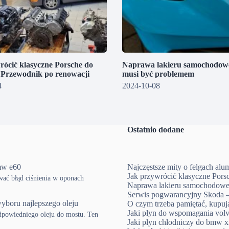
rócić klasyczne Porsche do
Naprawa lakieru samochodowe
? Przewodnik po renowacji
musi być problemem
4
2024-10-08
Ostatnio dodane
mw e60
Najczęstsze mity o felgach al
Jak przywrócić klasyczne Pors
ować błąd ciśnienia w oponach
Naprawa lakieru samochodowe
Serwis pogwarancyjny Skoda –
yboru najlepszego oleju
O czym trzeba pamiętać, kup
Jaki płyn do wspomagania volv
powiedniego oleju do mostu. Ten
Jaki płyn chłodniczy do bmw x3