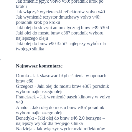
Jak zmienić język volvo v50: poradnik krok po
kroku
Jak włączyć wycieraczki reflektorów volvo v40
Jak wymienić rezystor dmuchawy volvo v40:
poradnik krok po kroku
Jaki olej do skrzyni automatycznej bmw e39 530d
Jaki olej do mostu bmw e36? poradnik wyboru
najlepszego oleju
Jaki olej do bmw e90 325i? najlepszy wybór dla
twojego silnika
w
Najnowsze komentarze
Dorota
-
Jak skasować błąd ciśnienia w oponach
bmw e60
Grzegorz
-
Jaki olej do mostu bmw e36? poradnik
wyboru najlepszego oleju
Franciszek
-
Jak wymienić pasek klinowy w volvo
v40
Anatol
-
Jaki olej do mostu bmw e36? poradnik
wyboru najlepszego oleju
Benedykt
-
Jaki olej do bmw e46 2.0 benzyna –
najlepszy wybór dla twojego silnika
Nadzieja
-
Jak włączyć wycieraczki reflektorów