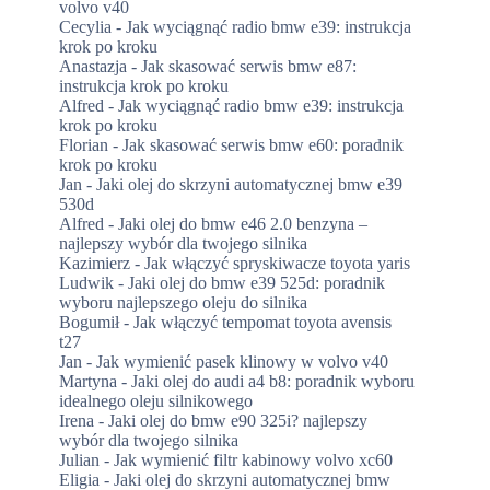
volvo v40
Cecylia
-
Jak wyciągnąć radio bmw e39: instrukcja
krok po kroku
Anastazja
-
Jak skasować serwis bmw e87:
instrukcja krok po kroku
Alfred
-
Jak wyciągnąć radio bmw e39: instrukcja
krok po kroku
Florian
-
Jak skasować serwis bmw e60: poradnik
krok po kroku
Jan
-
Jaki olej do skrzyni automatycznej bmw e39
530d
Alfred
-
Jaki olej do bmw e46 2.0 benzyna –
najlepszy wybór dla twojego silnika
Kazimierz
-
Jak włączyć spryskiwacze toyota yaris
Ludwik
-
Jaki olej do bmw e39 525d: poradnik
wyboru najlepszego oleju do silnika
Bogumił
-
Jak włączyć tempomat toyota avensis
t27
Jan
-
Jak wymienić pasek klinowy w volvo v40
Martyna
-
Jaki olej do audi a4 b8: poradnik wyboru
idealnego oleju silnikowego
Irena
-
Jaki olej do bmw e90 325i? najlepszy
wybór dla twojego silnika
Julian
-
Jak wymienić filtr kabinowy volvo xc60
Eligia
-
Jaki olej do skrzyni automatycznej bmw