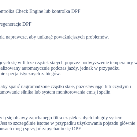
 kontrolka Check Engine lub kontrolka DPF
 regeneracje DPF
łania naprawcze, aby uniknąć poważniejszych problemów.
ych się w filtrze cząstek stałych poprzez podwyższenie temperatury 
alizowany automatycznie podczas jazdy, jednak w przypadku
e specjalistycznych zabiegów.
aby spalić nagromadzone cząstki stałe, pozostawiając filtr czystym i
mowanie silnika lub system monitorowania emisji spalin.
 się objawy zapchanego filtra cząstek stałych lub gdy system
 Jest to szczególnie istotne w przypadku użytkowania pojazdu głównie
tansach mogą sprzyjać zapychaniu się DPF.