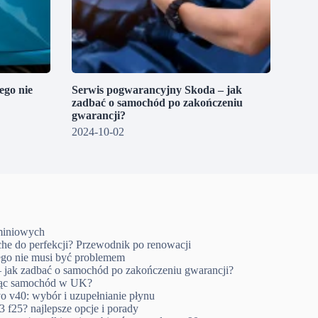
go nie
Serwis pogwarancyjny Skoda – jak
zadbać o samochód po zakończeniu
gwarancji?
2024-10-02
uminiowych
che do perfekcji? Przewodnik po renowacji
go nie musi być problemem
 jak zadbać o samochód po zakończeniu gwarancji?
ując samochód w UK?
o v40: wybór i uzupełnianie płynu
 f25? najlepsze opcje i porady