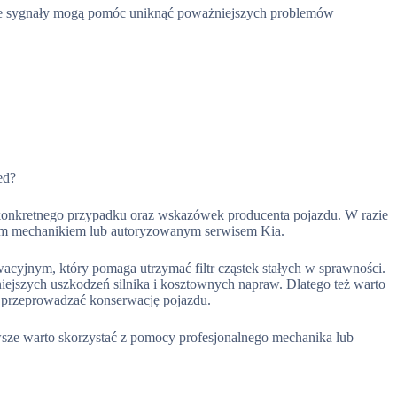
ące sygnały mogą pomóc uniknąć poważniejszych problemów
ed?
 konkretnego przypadku oraz wskazówek producenta pojazdu. W razie
nym mechanikiem lub autoryzowanym serwisem Kia.
cyjnym, który pomaga utrzymać filtr cząstek stałych w sprawności.
szych uszkodzeń silnika i kosztownych napraw. Dlatego też warto
przeprowadzać konserwację pojazdu.
ze warto skorzystać z pomocy profesjonalnego mechanika lub