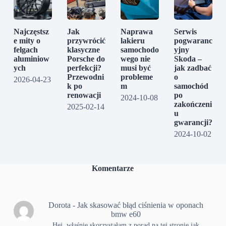
Najczęstsz
Jak
Naprawa
Serwis
e mity o
przywrócić
lakieru
pogwaranc
felgach
klasyczne
samochodo
yjny
aluminiow
Porsche do
wego nie
Skoda –
ych
perfekcji?
musi być
jak zadbać
Przewodni
probleme
o
2026-04-23
k po
m
samochód
renowacji
po
2024-10-08
zakończeni
2025-02-14
u
gwarancji?
2024-10-02
Komentarze
Dorota
-
Jak skasować błąd ciśnienia w oponach
bmw e60
Hej, właśnie skorzystałam z porad na tej stronie jak