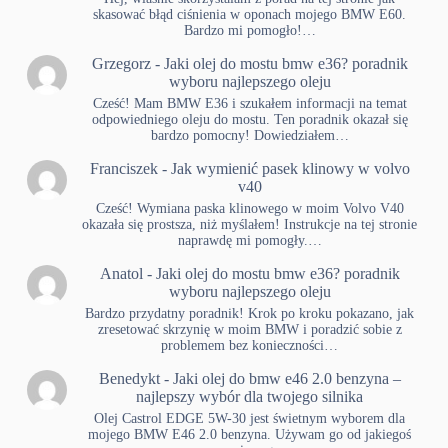
skasować błąd ciśnienia w oponach mojego BMW E60.
Bardzo mi pomogło!…
Grzegorz
-
Jaki olej do mostu bmw e36? poradnik
wyboru najlepszego oleju
Cześć! Mam BMW E36 i szukałem informacji na temat
odpowiedniego oleju do mostu. Ten poradnik okazał się
bardzo pomocny! Dowiedziałem…
Franciszek
-
Jak wymienić pasek klinowy w volvo
v40
Cześć! Wymiana paska klinowego w moim Volvo V40
okazała się prostsza, niż myślałem! Instrukcje na tej stronie
naprawdę mi pomogły.…
Anatol
-
Jaki olej do mostu bmw e36? poradnik
wyboru najlepszego oleju
Bardzo przydatny poradnik! Krok po kroku pokazano, jak
zresetować skrzynię w moim BMW i poradzić sobie z
problemem bez konieczności…
Benedykt
-
Jaki olej do bmw e46 2.0 benzyna –
najlepszy wybór dla twojego silnika
Olej Castrol EDGE 5W-30 jest świetnym wyborem dla
mojego BMW E46 2.0 benzyna. Używam go od jakiegoś