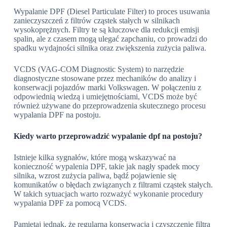
Wypalanie DPF (Diesel Particulate Filter) to proces usuwania
zanieczyszczeń z filtrów cząstek stałych w silnikach
wysokoprężnych. Filtry te są kluczowe dla redukcji emisji
spalin, ale z czasem mogą ulegać zapchaniu, co prowadzi do
spadku wydajności silnika oraz zwiększenia zużycia paliwa.
VCDS (VAG-COM Diagnostic System) to narzędzie
diagnostyczne stosowane przez mechaników do analizy i
konserwacji pojazdów marki Volkswagen. W połączeniu z
odpowiednią wiedzą i umiejętnościami, VCDS może być
również używane do przeprowadzenia skutecznego procesu
wypalania DPF na postoju.
Kiedy warto przeprowadzić wypalanie dpf na postoju?
Istnieje kilka sygnałów, które mogą wskazywać na
konieczność wypalenia DPF, takie jak nagły spadek mocy
silnika, wzrost zużycia paliwa, bądź pojawienie się
komunikatów o błędach związanych z filtrami cząstek stałych.
W takich sytuacjach warto rozważyć wykonanie procedury
wypalania DPF za pomocą VCDS.
Pamiętaj jednak, że regularna konserwacja i czyszczenie filtra