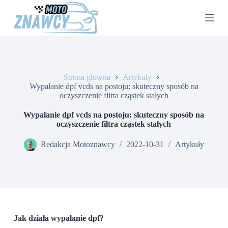
P
r
z
e
j
d
ź
d
Strona główna
Artykuły
o
Wypalanie dpf vcds na postoju: skuteczny sposób na
t
oczyszczenie filtra cząstek stałych
r
e
Wypalanie dpf vcds na postoju: skuteczny sposób na
ś
oczyszczenie filtra cząstek stałych
c
i
Redakcja Motoznawcy
2022-10-31
Artykuły
Jak działa wypalanie dpf?