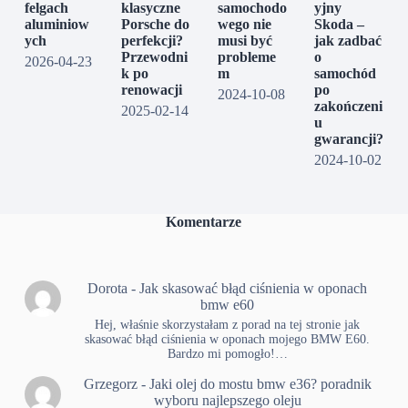
felgach
klasyczne
samochodo
yjny
aluminiow
Porsche do
wego nie
Skoda –
ych
perfekcji?
musi być
jak zadbać
Przewodni
probleme
o
2026-04-23
k po
m
samochód
renowacji
po
2024-10-08
zakończeni
2025-02-14
u
gwarancji?
2024-10-02
Komentarze
Dorota
-
Jak skasować błąd ciśnienia w oponach
bmw e60
Hej, właśnie skorzystałam z porad na tej stronie jak
skasować błąd ciśnienia w oponach mojego BMW E60.
Bardzo mi pomogło!…
Grzegorz
-
Jaki olej do mostu bmw e36? poradnik
wyboru najlepszego oleju