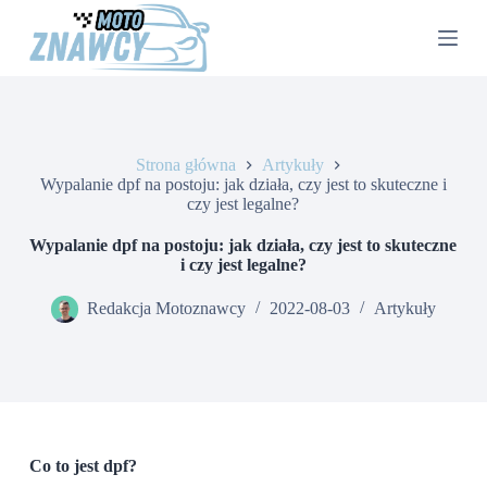
P
r
z
e
j
d
ź
d
Strona główna
Artykuły
o
Wypalanie dpf na postoju: jak działa, czy jest to skuteczne i
t
czy jest legalne?
r
e
Wypalanie dpf na postoju: jak działa, czy jest to skuteczne
ś
i czy jest legalne?
c
i
Redakcja Motoznawcy
2022-08-03
Artykuły
Co to jest dpf?