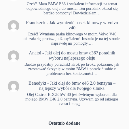
Cześć! Mam BMW E36 i szukałem informacji na temat
odpowiedniego oleju do mostu. Ten poradnik okazał się
bardzo pomocny! Dowiedziałem…
Franciszek
-
Jak wymienić pasek klinowy w volvo
v40
Cześć! Wymiana paska klinowego w moim Volvo V40
okazała się prostsza, niż myślałem! Instrukcje na tej stronie
naprawdę mi pomogły.…
Anatol
-
Jaki olej do mostu bmw e36? poradnik
wyboru najlepszego oleju
Bardzo przydatny poradnik! Krok po kroku pokazano, jak
zresetować skrzynię w moim BMW i poradzić sobie z
problemem bez konieczności…
Benedykt
-
Jaki olej do bmw e46 2.0 benzyna –
najlepszy wybór dla twojego silnika
Olej Castrol EDGE 5W-30 jest świetnym wyborem dla
mojego BMW E46 2.0 benzyna. Używam go od jakiegoś
czasu i mogę…
Ostatnio dodane