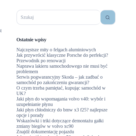
Brak
wyników
t
Ostatnie wpisy
Najczęstsze mity o felgach aluminiowych
Jak przywrócić klasyczne Porsche do perfekcji?
Przewodnik po renowacji
Naprawa lakieru samochodowego nie musi być
problemem
Serwis pogwarancyjny Skoda – jak zadbać o
samochód po zakończeniu gwarancji?
O czym trzeba pamiętać, kupując samochód w
UK?
Jaki płyn do wspomagania volvo v40: wybór i
uzupełnianie płynu
Jaki płyn chłodniczy do bmw x3 f25? najlepsze
opcje i porady
Wskazówki i triki dotyczące demontażu gałki
zmiany biegów w volvo xc90
Znajdź dokumentację pojazdu