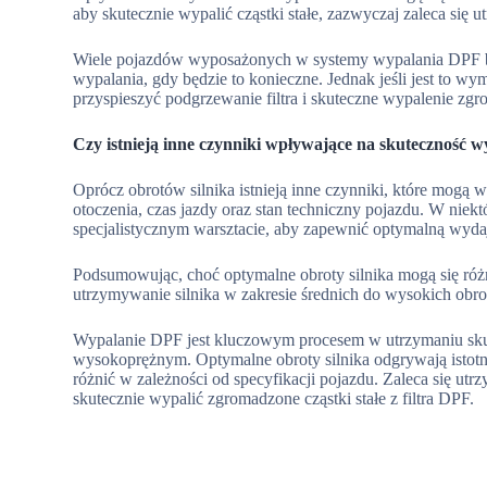
aby skutecznie wypalić cząstki stałe, zazwyczaj zaleca się
Wiele pojazdów wyposażonych w systemy wypalania DPF będ
wypalania, gdy będzie to konieczne. Jednak jeśli jest to wy
przyspieszyć podgrzewanie filtra i skuteczne wypalenie zg
Czy istnieją inne czynniki wpływające na skuteczność w
Oprócz obrotów silnika istnieją inne czynniki, które mogą
otoczenia, czas jazdy oraz stan techniczny pojazdu. W nie
specjalistycznym warsztacie, aby zapewnić optymalną wydaj
Podsumowując, choć optymalne obroty silnika mogą się różn
utrzymywanie silnika w zakresie średnich do wysokich obrotó
Wypalanie DPF jest kluczowym procesem w utrzymaniu skute
wysokoprężnym. Optymalne obroty silnika odgrywają istotną
różnić w zależności od specyfikacji pojazdu. Zaleca się ut
skutecznie wypalić zgromadzone cząstki stałe z filtra DPF.