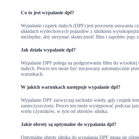
Co to jest wypalanie dpf?
Wypalanie cząstek stałych (DPF) jest procesem usuwania cząst
układach wydechowych pojazdów z silnikiem wysokoprężnym
niezbędne, aby utrzymać skuteczność filtra i zapobiec jego z
Jak działa wypalanie dpf?
Wypalanie DPF polega na podgrzewaniu filtru do wysokiej
stałych. Proces ten może być inicjowany automatycznie prze
warunkach.
W jakich warunkach następuje wypalanie dpf?
Wypalanie DPF zazwyczaj zachodzi wtedy, gdy czujnik tempe
zanieczyszczony. Proces ten może występować podczas jazdy
wielu czynników, w tym od obrotów silnika.
Jakie obroty są optymalne do wypalania dpf?
Optymalne obroty silnika do wypalania DPF mogą się różnić