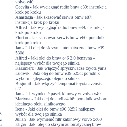
volvo v40
Cecylia
-
Jak wyciągnąć radio bmw e39: instrukcja
krok po kroku
Anastazja
-
Jak skasować serwis bmw e87:
instrukcja krok po kroku
Alfred
-
Jak wyciągnąć radio bmw e39: instrukcja
krok po kroku
Florian
-
Jak skasować serwis bmw e60: poradnik
krok po kroku
Jan
-
Jaki olej do skrzyni automatycznej bmw e39
530d
Alfred
-
Jaki olej do bmw e46 2.0 benzyna –
najlepszy wybór dla twojego silnika
Kazimierz
-
Jak włączyć spryskiwacze toyota yaris
Ludwik
-
Jaki olej do bmw e39 525d: poradnik
wyboru najlepszego oleju do silnika
Bogumił
-
Jak włączyć tempomat toyota avensis
t27
Jan
-
Jak wymienić pasek klinowy w volvo v40
Martyna
-
Jaki olej do audi a4 b8: poradnik wyboru
idealnego oleju silnikowego
Irena
-
Jaki olej do bmw e90 325i? najlepszy
wybór dla twojego silnika
S
Julian
-
Jak wymienić filtr kabinowy volvo xc60
z
Eligia
-
Jaki olej do skrzyni automatycznej bmw
ch