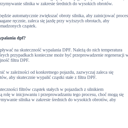
 utrzymywanie silnika w zakresie średnich do wysokich obrotów.
zie automatycznie zwiększać obroty silnika, aby zainicjować proce
magane ręcznie, zaleca się jazdę przy wyższych obrotach, aby
romadzonych cząstek.
ypalania dpf?
 wpływać na skuteczność wypalania DPF. Należą do nich temperatura
których przypadkach konieczne może być przeprowadzenie regeneracji 
ność filtra DPF.
ić w zależności od konkretnego pojazdu, zazwyczaj zaleca się
w, aby skutecznie wypalić cząstki stałe z filtra DPF.
czności filtrów cząstek stałych w pojazdach z silnikiem
 rolę w inicjowaniu i przeprowadzaniu tego procesu, choć mogą się
rzymywanie silnika w zakresie średnich do wysokich obrotów, aby