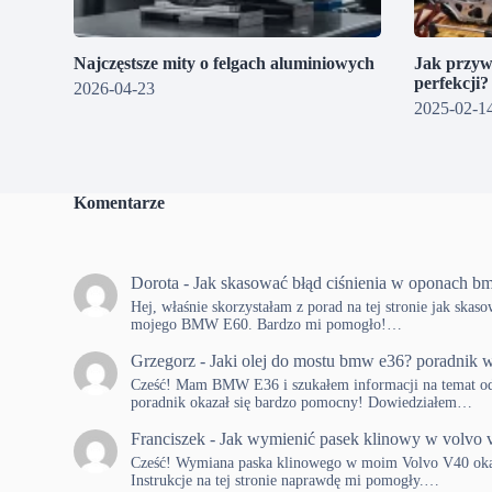
Najczęstsze mity o felgach aluminiowych
Jak przyw
perfekcji
2026-04-23
2025-02-1
Komentarze
Dorota
-
Jak skasować błąd ciśnienia w oponach b
Hej, właśnie skorzystałam z porad na tej stronie jak skas
mojego BMW E60. Bardzo mi pomogło!…
Grzegorz
-
Jaki olej do mostu bmw e36? poradnik w
Cześć! Mam BMW E36 i szukałem informacji na temat od
poradnik okazał się bardzo pomocny! Dowiedziałem…
Franciszek
-
Jak wymienić pasek klinowy w volvo 
Cześć! Wymiana paska klinowego w moim Volvo V40 okaza
Instrukcje na tej stronie naprawdę mi pomogły.…