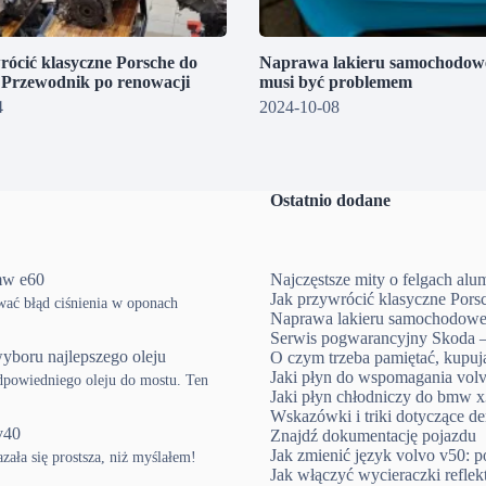
rócić klasyczne Porsche do
Naprawa lakieru samochodowe
? Przewodnik po renowacji
musi być problemem
4
2024-10-08
Ostatnio dodane
mw e60
Najczęstsze mity o felgach al
Jak przywrócić klasyczne Pors
ować błąd ciśnienia w oponach
Naprawa lakieru samochodowe
Serwis pogwarancyjny Skoda –
yboru najlepszego oleju
O czym trzeba pamiętać, kup
Jaki płyn do wspomagania volv
powiedniego oleju do mostu. Ten
Jaki płyn chłodniczy do bmw x3
Wskazówki i triki dotyczące d
v40
Znajdź dokumentację pojazdu
Jak zmienić język volvo v50: p
ła się prostsza, niż myślałem!
Jak włączyć wycieraczki refle