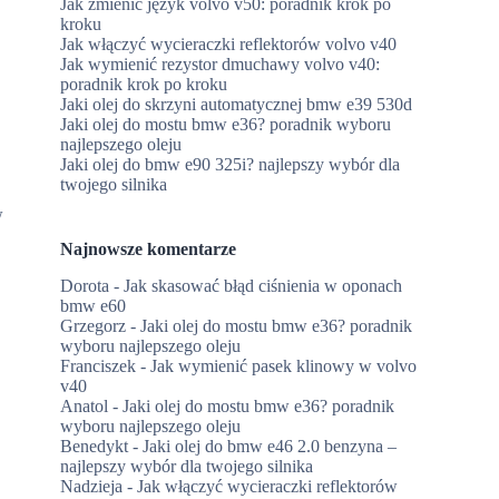
Jak zmienić język volvo v50: poradnik krok po
kroku
Jak włączyć wycieraczki reflektorów volvo v40
s
Jak wymienić rezystor dmuchawy volvo v40:
poradnik krok po kroku
Jaki olej do skrzyni automatycznej bmw e39 530d
Jaki olej do mostu bmw e36? poradnik wyboru
najlepszego oleju
Jaki olej do bmw e90 325i? najlepszy wybór dla
twojego silnika
w
Najnowsze komentarze
Dorota
-
Jak skasować błąd ciśnienia w oponach
bmw e60
Grzegorz
-
Jaki olej do mostu bmw e36? poradnik
wyboru najlepszego oleju
Franciszek
-
Jak wymienić pasek klinowy w volvo
v40
Anatol
-
Jaki olej do mostu bmw e36? poradnik
wyboru najlepszego oleju
Benedykt
-
Jaki olej do bmw e46 2.0 benzyna –
najlepszy wybór dla twojego silnika
Nadzieja
-
Jak włączyć wycieraczki reflektorów