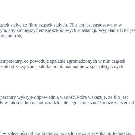
ek stałych z filtru cząstek stałych. Filtr ten jest zastosowany w
, aby zmniejszyć emisję szkodliwych substancji. Wypalanie DPF jes
atykaniu się.
 temperatury, co powoduje spalanie zgromadzonych w nim cząstek
z układ zarządzania silnikiem lub manualnie w specjalistycznych
ratury wykryje odpowiednią wartość, która wskazuje, że filtr jest
 w mieście lub na autostradzie, ale jego skuteczność może zależeć od
 w zależności od konkretnego pojazdu i jego specyfikacji. Jednakże,