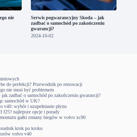
go nie
Serwis pogwarancyjny Skoda – jak
zadbać o samochód po zakończeniu
gwarancji?
2024-10-02
uminiowych
che do perfekcji? Przewodnik po renowacji
go nie musi być problemem
 jak zadbać o samochód po zakończeniu gwarancji?
ując samochód w UK?
o v40: wybór i uzupełnianie płynu
 f25? najlepsze opcje i porady
emontażu gałki zmiany biegów w volvo xc90
oradnik krok po kroku
ktorów volvo v40