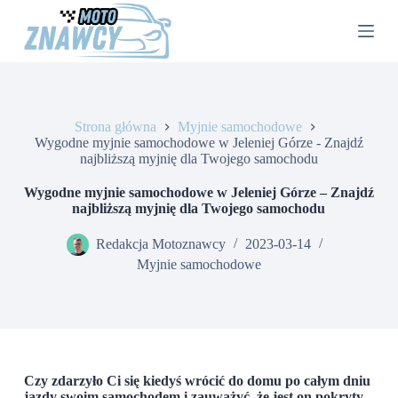
P
r
z
e
j
d
ź
Strona główna
Myjnie samochodowe
d
Wygodne myjnie samochodowe w Jeleniej Górze - Znajdź
o
najbliższą myjnię dla Twojego samochodu
t
r
e
Wygodne myjnie samochodowe w Jeleniej Górze – Znajdź
ś
najbliższą myjnię dla Twojego samochodu
c
i
Redakcja Motoznawcy
2023-03-14
Myjnie samochodowe
Czy zdarzyło Ci się kiedyś wrócić do domu po całym dniu
jazdy swoim samochodem i zauważyć, że jest on pokryty