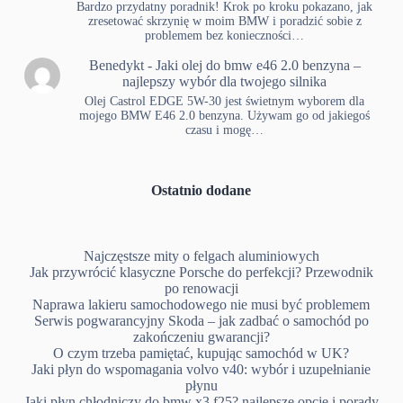
Bardzo przydatny poradnik! Krok po kroku pokazano, jak
zresetować skrzynię w moim BMW i poradzić sobie z
problemem bez konieczności…
Benedykt
-
Jaki olej do bmw e46 2.0 benzyna –
najlepszy wybór dla twojego silnika
Olej Castrol EDGE 5W-30 jest świetnym wyborem dla
mojego BMW E46 2.0 benzyna. Używam go od jakiegoś
czasu i mogę…
Ostatnio dodane
Najczęstsze mity o felgach aluminiowych
Jak przywrócić klasyczne Porsche do perfekcji? Przewodnik
po renowacji
Naprawa lakieru samochodowego nie musi być problemem
Serwis pogwarancyjny Skoda – jak zadbać o samochód po
zakończeniu gwarancji?
O czym trzeba pamiętać, kupując samochód w UK?
Jaki płyn do wspomagania volvo v40: wybór i uzupełnianie
płynu
Jaki płyn chłodniczy do bmw x3 f25? najlepsze opcje i porady