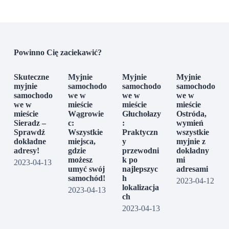
Powinno Cię zaciekawić?
Skuteczne
Myjnie
Myjnie
Myjnie
myjnie
samochodo
samochodo
samochodo
samochodo
we w
we w
we w
we w
mieście
mieście
mieście
mieście
Wągrowie
Głuchołazy
Ostróda,
Sieradz –
c:
:
wymień
Sprawdź
Wszystkie
Praktyczn
wszystkie
dokładne
miejsca,
y
myjnie z
adresy!
gdzie
przewodni
dokładny
możesz
k po
mi
2023-04-13
umyć swój
najlepszyc
adresami
samochód!
h
2023-04-12
lokalizacja
2023-04-13
ch
2023-04-13