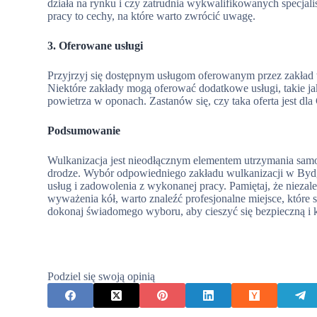
działa na rynku i czy zatrudnia wykwalifikowanych specjalis
pracy to cechy, na które warto zwrócić uwagę.
3. Oferowane usługi
Przyjrzyj się dostępnym usługom oferowanym przez zakład w
Niektóre zakłady mogą oferować dodatkowe usługi, takie j
powietrza w oponach. Zastanów się, czy taka oferta jest dla 
Podsumowanie
Wulkanizacja jest nieodłącznym elementem utrzymania sam
drodze. Wybór odpowiedniego zakładu wulkanizacji w Bydg
usług i zadowolenia z wykonanej pracy. Pamiętaj, że nieza
wyważenia kół, warto znaleźć profesjonalne miejsce, któr
dokonaj świadomego wyboru, aby cieszyć się bezpieczną i 
Podziel się swoją opinią