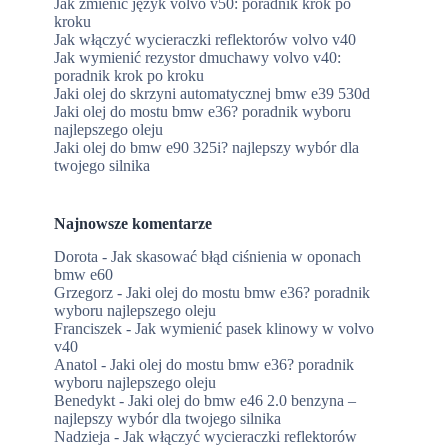
Jak zmienić język volvo v50: poradnik krok po
kroku
Jak włączyć wycieraczki reflektorów volvo v40
Jak wymienić rezystor dmuchawy volvo v40:
poradnik krok po kroku
Jaki olej do skrzyni automatycznej bmw e39 530d
Jaki olej do mostu bmw e36? poradnik wyboru
najlepszego oleju
Jaki olej do bmw e90 325i? najlepszy wybór dla
twojego silnika
Najnowsze komentarze
Dorota
-
Jak skasować błąd ciśnienia w oponach
bmw e60
Grzegorz
-
Jaki olej do mostu bmw e36? poradnik
wyboru najlepszego oleju
Franciszek
-
Jak wymienić pasek klinowy w volvo
v40
Anatol
-
Jaki olej do mostu bmw e36? poradnik
wyboru najlepszego oleju
Benedykt
-
Jaki olej do bmw e46 2.0 benzyna –
najlepszy wybór dla twojego silnika
Nadzieja
-
Jak włączyć wycieraczki reflektorów