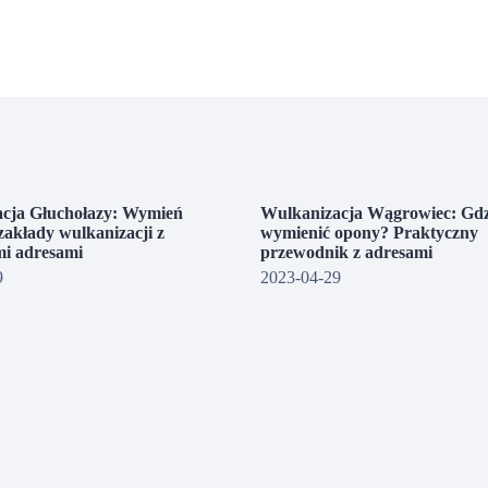
cja Głuchołazy: Wymień
Wulkanizacja Wągrowiec: Gdz
zakłady wulkanizacji z
wymienić opony? Praktyczny
i adresami
przewodnik z adresami
9
2023-04-29