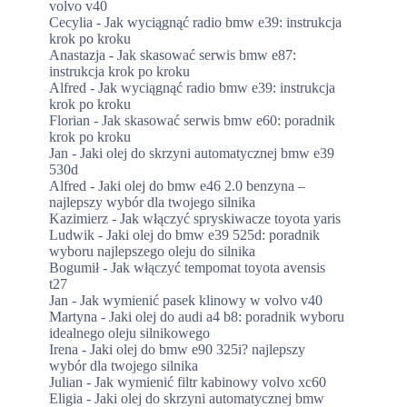
volvo v40
Cecylia
-
Jak wyciągnąć radio bmw e39: instrukcja
krok po kroku
Anastazja
-
Jak skasować serwis bmw e87:
instrukcja krok po kroku
Alfred
-
Jak wyciągnąć radio bmw e39: instrukcja
krok po kroku
Florian
-
Jak skasować serwis bmw e60: poradnik
krok po kroku
Jan
-
Jaki olej do skrzyni automatycznej bmw e39
530d
Alfred
-
Jaki olej do bmw e46 2.0 benzyna –
najlepszy wybór dla twojego silnika
Kazimierz
-
Jak włączyć spryskiwacze toyota yaris
Ludwik
-
Jaki olej do bmw e39 525d: poradnik
wyboru najlepszego oleju do silnika
Bogumił
-
Jak włączyć tempomat toyota avensis
t27
Jan
-
Jak wymienić pasek klinowy w volvo v40
Martyna
-
Jaki olej do audi a4 b8: poradnik wyboru
idealnego oleju silnikowego
Irena
-
Jaki olej do bmw e90 325i? najlepszy
wybór dla twojego silnika
Julian
-
Jak wymienić filtr kabinowy volvo xc60
Eligia
-
Jaki olej do skrzyni automatycznej bmw