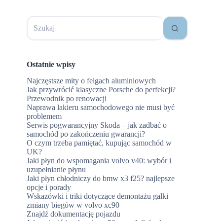
Brak
wyników
Ostatnie wpisy
Najczęstsze mity o felgach aluminiowych
Jak przywrócić klasyczne Porsche do perfekcji?
Przewodnik po renowacji
Naprawa lakieru samochodowego nie musi być
problemem
Serwis pogwarancyjny Skoda – jak zadbać o
samochód po zakończeniu gwarancji?
O czym trzeba pamiętać, kupując samochód w
e
UK?
Jaki płyn do wspomagania volvo v40: wybór i
uzupełnianie płynu
Jaki płyn chłodniczy do bmw x3 f25? najlepsze
opcje i porady
Wskazówki i triki dotyczące demontażu gałki
zmiany biegów w volvo xc90
Znajdź dokumentację pojazdu