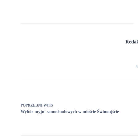
Redak
A
POPRZEDNI
WPIS
Wybór myjni samochodowych w mieście Świnoujście