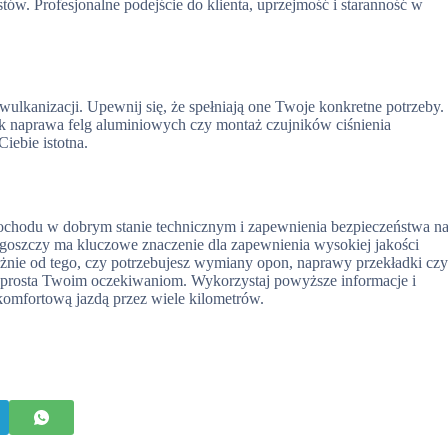
tów. Profesjonalne podejście do klienta, uprzejmość i staranność w
ulkanizacji. Upewnij się, że spełniają one Twoje konkretne potrzeby.
ak naprawa felg aluminiowych czy montaż czujników ciśnienia
Ciebie istotna.
ochodu w dobrym stanie technicznym i zapewnienia bezpieczeństwa n
oszczy ma kluczowe znaczenie dla zapewnienia wysokiej jakości
leżnie od tego, czy potrzebujesz wymiany opon, naprawy przekładki cz
e sprosta Twoim oczekiwaniom. Wykorzystaj powyższe informacje i
komfortową jazdą przez wiele kilometrów.