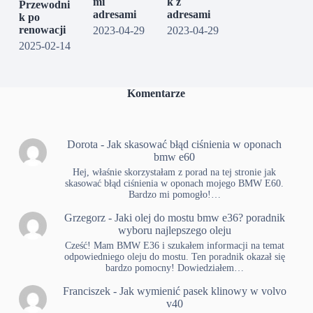
mi
k z
Przewodni
adresami
adresami
k po
renowacji
2023-04-29
2023-04-29
2025-02-14
Komentarze
Dorota
-
Jak skasować błąd ciśnienia w oponach
bmw e60
Hej, właśnie skorzystałam z porad na tej stronie jak
skasować błąd ciśnienia w oponach mojego BMW E60.
Bardzo mi pomogło!…
Grzegorz
-
Jaki olej do mostu bmw e36? poradnik
wyboru najlepszego oleju
Cześć! Mam BMW E36 i szukałem informacji na temat
odpowiedniego oleju do mostu. Ten poradnik okazał się
bardzo pomocny! Dowiedziałem…
Franciszek
-
Jak wymienić pasek klinowy w volvo
v40