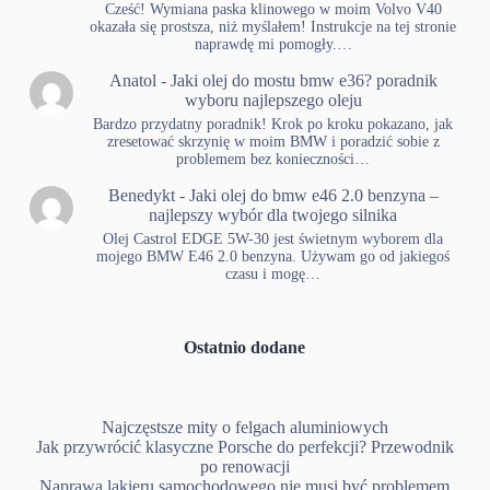
Cześć! Wymiana paska klinowego w moim Volvo V40
okazała się prostsza, niż myślałem! Instrukcje na tej stronie
naprawdę mi pomogły.…
Anatol
-
Jaki olej do mostu bmw e36? poradnik
wyboru najlepszego oleju
Bardzo przydatny poradnik! Krok po kroku pokazano, jak
zresetować skrzynię w moim BMW i poradzić sobie z
problemem bez konieczności…
Benedykt
-
Jaki olej do bmw e46 2.0 benzyna –
najlepszy wybór dla twojego silnika
Olej Castrol EDGE 5W-30 jest świetnym wyborem dla
mojego BMW E46 2.0 benzyna. Używam go od jakiegoś
czasu i mogę…
Ostatnio dodane
Najczęstsze mity o felgach aluminiowych
Jak przywrócić klasyczne Porsche do perfekcji? Przewodnik
po renowacji
Naprawa lakieru samochodowego nie musi być problemem