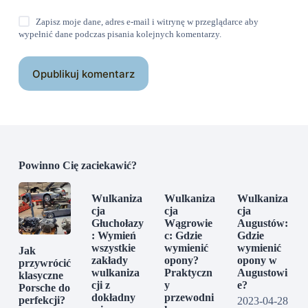
Zapisz moje dane, adres e-mail i witrynę w przeglądarce aby
wypełnić dane podczas pisania kolejnych komentarzy.
Opublikuj komentarz
Powinno Cię zaciekawić?
Wulkaniza
Wulkaniza
Wulkaniza
cja
cja
cja
Głuchołazy
Wągrowie
Augustów:
: Wymień
c: Gdzie
Gdzie
wszystkie
wymienić
wymienić
Jak
zakłady
opony?
opony w
przywrócić
wulkaniza
Praktyczn
Augustowi
klasyczne
cji z
y
e?
Porsche do
dokładny
przewodni
perfekcji?
2023-04-28