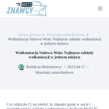
P
r
z
e
j
d
ź
Strona główna
Warsztaty samochodowe
d
Wulkanizacja Stalowa Wola: Najlepsze zakłady wulkanizacji
o
w jednym miejscu
t
r
e
Wulkanizacja Stalowa Wola: Najlepsze zakłady
ś
wulkanizacji w jednym miejscu
c
i
Redakcja Motoznawcy
2023-04-17
Warsztaty samochodowe
Czy zdarzyło Ci się kiedyś, że złapałeś gumę w aucie i
musiałeś szukać zakładu wulkanizacji w Stalowej Woli? W