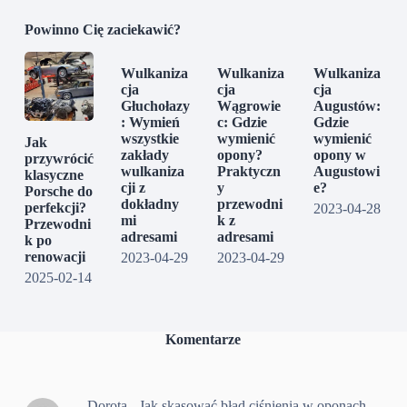
Powinno Cię zaciekawić?
Wulkaniza
Wulkaniza
Wulkaniza
cja
cja
cja
Głuchołazy
Wągrowie
Augustów:
: Wymień
c: Gdzie
Gdzie
wszystkie
wymienić
wymienić
Jak
zakłady
opony?
opony w
przywrócić
wulkaniza
Praktyczn
Augustowi
klasyczne
cji z
y
e?
Porsche do
dokładny
przewodni
perfekcji?
2023-04-28
mi
k z
Przewodni
adresami
adresami
k po
renowacji
2023-04-29
2023-04-29
2025-02-14
Komentarze
Dorota
-
Jak skasować błąd ciśnienia w oponach