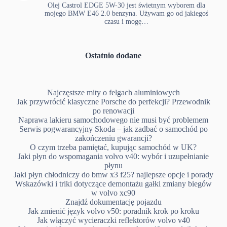
Olej Castrol EDGE 5W-30 jest świetnym wyborem dla
mojego BMW E46 2.0 benzyna. Używam go od jakiegoś
czasu i mogę…
Ostatnio dodane
Najczęstsze mity o felgach aluminiowych
Jak przywrócić klasyczne Porsche do perfekcji? Przewodnik
po renowacji
Naprawa lakieru samochodowego nie musi być problemem
Serwis pogwarancyjny Skoda – jak zadbać o samochód po
zakończeniu gwarancji?
O czym trzeba pamiętać, kupując samochód w UK?
Jaki płyn do wspomagania volvo v40: wybór i uzupełnianie
płynu
Jaki płyn chłodniczy do bmw x3 f25? najlepsze opcje i porady
Wskazówki i triki dotyczące demontażu gałki zmiany biegów
w volvo xc90
Znajdź dokumentację pojazdu
Jak zmienić język volvo v50: poradnik krok po kroku
Jak włączyć wycieraczki reflektorów volvo v40