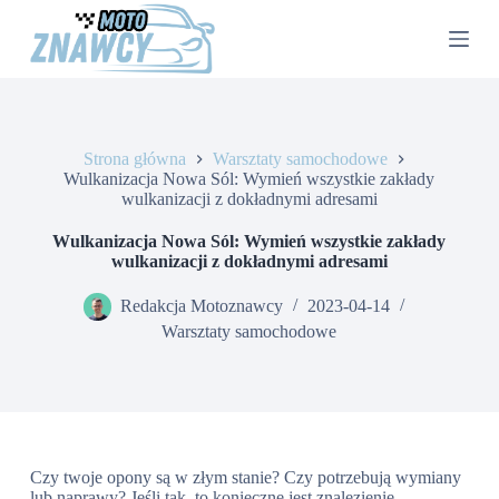
P
r
z
e
j
d
ź
Strona główna
Warsztaty samochodowe
d
Wulkanizacja Nowa Sól: Wymień wszystkie zakłady
o
wulkanizacji z dokładnymi adresami
t
r
e
Wulkanizacja Nowa Sól: Wymień wszystkie zakłady
ś
wulkanizacji z dokładnymi adresami
c
i
Redakcja Motoznawcy
2023-04-14
Warsztaty samochodowe
Czy twoje opony są w złym stanie? Czy potrzebują wymiany
lub naprawy? Jeśli tak, to konieczne jest znalezienie