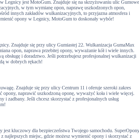
w Legnicy jest MotoGum. Znajduje się na skrzyżowaniu ulic Gumowe
nizacyjnych, w tym wymianę opon, naprawę uszkodzonych opon,
śród innych zakładów wulkanizacyjnych, to przyjazna atmosfera i
e wymienić opony w Legnicy, MotoGum to doskonały wybór!
icy. Znajduje się przy ulicy Gumiastej 22. Wulkanizacja GumaMax
miana opon, naprawa przebitej opony, wyważanie kół i wiele innych.
bsługę i doradztwo. Jeśli potrzebujesz profesjonalnej wulkanizacji
dą w dobrych rękach!
wagę. Znajduje się przy ulicy Centrum 11 i oferuje szeroki zakres
opony, naprawić uszkodzoną oponę, wyważyć koła i wiele więcej.
y i zadbany. Jeśli chcesz skorzystać z profesjonalnych usług
um!
y jest kluczowy dla bezpieczeństwa Twojego samochodu. SuperOpony
najlepszych miejsc, gdzie możesz wymienić opony i skorzystać z