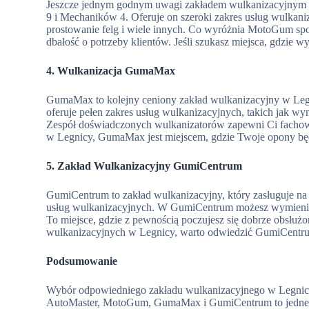
Jeszcze jednym godnym uwagi zakładem wulkanizacyjnym 
9 i Mechaników 4. Oferuje on szeroki zakres usług wulka
prostowanie felg i wiele innych. Co wyróżnia MotoGum spo
dbałość o potrzeby klientów. Jeśli szukasz miejsca, gdzi
4. Wulkanizacja GumaMax
GumaMax to kolejny ceniony zakład wulkanizacyjny w Legn
oferuje pełen zakres usług wulkanizacyjnych, takich jak wy
Zespół doświadczonych wulkanizatorów zapewni Ci fachową o
w Legnicy, GumaMax jest miejscem, gdzie Twoje opony bę
5. Zakład Wulkanizacyjny GumiCentrum
GumiCentrum to zakład wulkanizacyjny, który zasługuje na u
usług wulkanizacyjnych. W GumiCentrum możesz wymienić 
To miejsce, gdzie z pewnością poczujesz się dobrze obsłużon
wulkanizacyjnych w Legnicy, warto odwiedzić GumiCentr
Podsumowanie
Wybór odpowiedniego zakładu wulkanizacyjnego w Legnic
AutoMaster, MotoGum, GumaMax i GumiCentrum to jedne z 