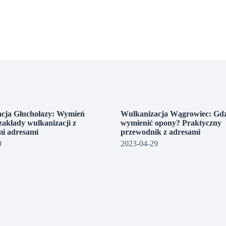
cja Głuchołazy: Wymień
Wulkanizacja Wągrowiec: Gdz
zakłady wulkanizacji z
wymienić opony? Praktyczny
i adresami
przewodnik z adresami
9
2023-04-29