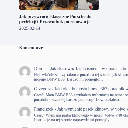
Jak przywrócić klasyczne Porsche do
perfekcji? Przewodnik po renowacji
2025-02-14
Komentarze
Dorota
-
Jak skasować błąd ciśnienia w oponach b
Hej, właśnie skorzystałam z porad na tej stronie jak skas
mojego BMW E60. Bardzo mi pomogło!…
Grzegorz
-
Jaki olej do mostu bmw e36? poradnik w
Cześć! Mam BMW E36 i szukałem informacji na temat od
poradnik okazał się bardzo pomocny! Dowiedziałem…
Franciszek
-
Jak wymienić pasek klinowy w volvo 
Cześć! Wymiana paska klinowego w moim Volvo V40 okaza
Instrukcje na tej stronie naprawdę mi pomogły.…