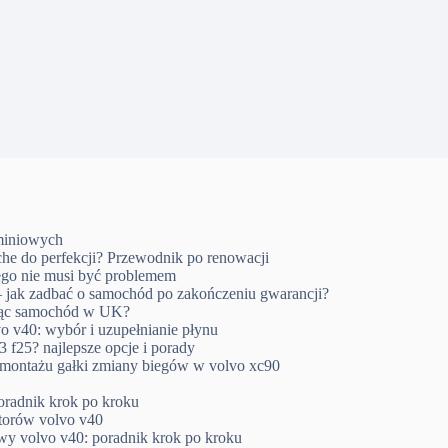
uminiowych
che do perfekcji? Przewodnik po renowacji
go nie musi być problemem
 jak zadbać o samochód po zakończeniu gwarancji?
ując samochód w UK?
o v40: wybór i uzupełnianie płynu
 f25? najlepsze opcje i porady
emontażu gałki zmiany biegów w volvo xc90
oradnik krok po kroku
ktorów volvo v40
wy volvo v40: poradnik krok po kroku