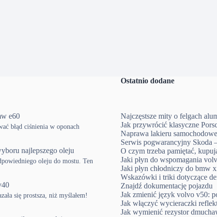
Ostatnio dodane
mw e60
Najczęstsze mity o felgach al
Jak przywrócić klasyczne Pors
ować błąd ciśnienia w oponach
Naprawa lakieru samochodowe
Serwis pogwarancyjny Skoda –
yboru najlepszego oleju
O czym trzeba pamiętać, kup
Jaki płyn do wspomagania volv
powiedniego oleju do mostu. Ten
Jaki płyn chłodniczy do bmw x3
Wskazówki i triki dotyczące d
v40
Znajdź dokumentację pojazdu
Jak zmienić język volvo v50: p
ła się prostsza, niż myślałem!
Jak włączyć wycieraczki refle
Jak wymienić rezystor dmucha