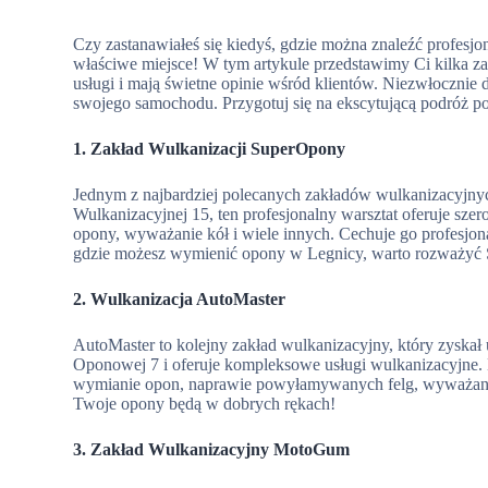
Czy zastanawiałeś się kiedyś, gdzie można znaleźć profesjon
właściwe miejsce! W tym artykule przedstawimy Ci kilka za
usługi i mają świetne opinie wśród klientów. Niezwłocznie
swojego samochodu. Przygotuj się na ekscytującą podróż p
1. Zakład Wulkanizacji SuperOpony
Jednym z najbardziej polecanych zakładów wulkanizacyjny
Wulkanizacyjnej 15, ten profesjonalny warsztat oferuje sz
opony, wyważanie kół i wiele innych. Cechuje go profesjona
gdzie możesz wymienić opony w Legnicy, warto rozważyć
2. Wulkanizacja AutoMaster
AutoMaster to kolejny zakład wulkanizacyjny, który zyskał
Oponowej 7 i oferuje kompleksowe usługi wulkanizacyjne
wymianie opon, naprawie powyłamywanych felg, wyważaniu 
Twoje opony będą w dobrych rękach!
3. Zakład Wulkanizacyjny MotoGum