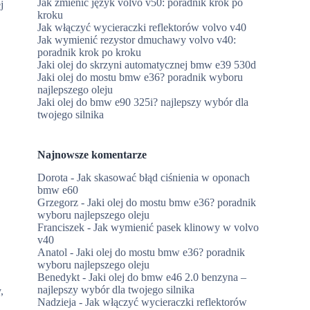
Jak zmienić język volvo v50: poradnik krok po
j
kroku
Jak włączyć wycieraczki reflektorów volvo v40
Jak wymienić rezystor dmuchawy volvo v40:
poradnik krok po kroku
Jaki olej do skrzyni automatycznej bmw e39 530d
Jaki olej do mostu bmw e36? poradnik wyboru
najlepszego oleju
Jaki olej do bmw e90 325i? najlepszy wybór dla
twojego silnika
Najnowsze komentarze
Dorota
-
Jak skasować błąd ciśnienia w oponach
bmw e60
Grzegorz
-
Jaki olej do mostu bmw e36? poradnik
wyboru najlepszego oleju
Franciszek
-
Jak wymienić pasek klinowy w volvo
v40
Anatol
-
Jaki olej do mostu bmw e36? poradnik
wyboru najlepszego oleju
Benedykt
-
Jaki olej do bmw e46 2.0 benzyna –
najlepszy wybór dla twojego silnika
,
Nadzieja
-
Jak włączyć wycieraczki reflektorów