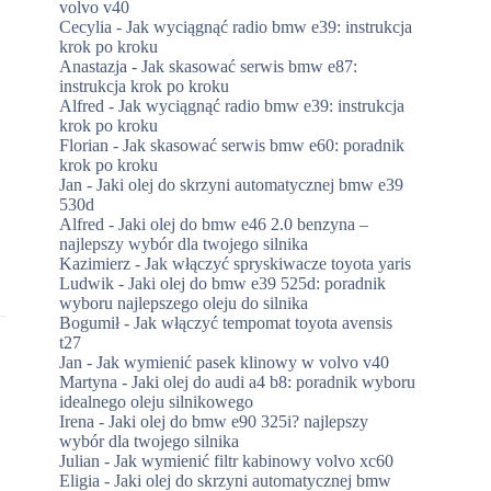
volvo v40
Cecylia
-
Jak wyciągnąć radio bmw e39: instrukcja
krok po kroku
Anastazja
-
Jak skasować serwis bmw e87:
instrukcja krok po kroku
Alfred
-
Jak wyciągnąć radio bmw e39: instrukcja
krok po kroku
Florian
-
Jak skasować serwis bmw e60: poradnik
krok po kroku
Jan
-
Jaki olej do skrzyni automatycznej bmw e39
530d
Alfred
-
Jaki olej do bmw e46 2.0 benzyna –
najlepszy wybór dla twojego silnika
Kazimierz
-
Jak włączyć spryskiwacze toyota yaris
Ludwik
-
Jaki olej do bmw e39 525d: poradnik
wyboru najlepszego oleju do silnika
Bogumił
-
Jak włączyć tempomat toyota avensis
t27
Jan
-
Jak wymienić pasek klinowy w volvo v40
Martyna
-
Jaki olej do audi a4 b8: poradnik wyboru
idealnego oleju silnikowego
Irena
-
Jaki olej do bmw e90 325i? najlepszy
wybór dla twojego silnika
Julian
-
Jak wymienić filtr kabinowy volvo xc60
Eligia
-
Jaki olej do skrzyni automatycznej bmw