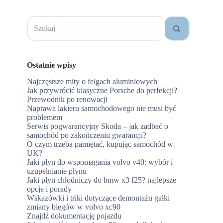
Brak
e
wyników
Ostatnie wpisy
Najczęstsze mity o felgach aluminiowych
Jak przywrócić klasyczne Porsche do perfekcji?
Przewodnik po renowacji
Naprawa lakieru samochodowego nie musi być
problemem
Serwis pogwarancyjny Skoda – jak zadbać o
samochód po zakończeniu gwarancji?
O czym trzeba pamiętać, kupując samochód w
UK?
Jaki płyn do wspomagania volvo v40: wybór i
uzupełnianie płynu
Jaki płyn chłodniczy do bmw x3 f25? najlepsze
opcje i porady
Wskazówki i triki dotyczące demontażu gałki
zmiany biegów w volvo xc90
Znajdź dokumentację pojazdu