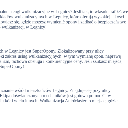
alne usługi wulkanizacyjne w Legnicy? Jeśli tak, to właśnie trafiłeś w
kładów wulkanizacyjnych w Legnicy, które oferują wysokiej jakości
 dowiesz się, gdzie możesz wymienić opony i zadbać o bezpieczeństwo
o wulkanizacji w Legnicy!
ch w Legnicy jest SuperOpony. Zlokalizowany przy ulicy
eroki zakres usług wulkanizacyjnych, w tym wymianę opon, naprawę
lizm, fachowa obsługa i konkurencyjne ceny. Jeśli szukasz miejsca,
 SuperOpony!
 uznanie wśród mieszkańców Legnicy. Znajduje się przy ulicy
. Ekipa doświadczonych mechaników jest gotowa pomóc Ci w
kół i wielu innych. Wulkanizacja AutoMaster to miejsce, gdzie