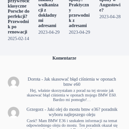
przywrócić
wulkaniza
Praktyczn
Augustowi
klasyczne
cji z
y
e?
Porsche do
dokładny
przewodni
perfekcji?
2023-04-28
mi
k z
Przewodni
adresami
adresami
k po
renowacji
2023-04-29
2023-04-29
2025-02-14
Komentarze
Dorota
-
Jak skasować błąd ciśnienia w oponach
bmw e60
Hej, właśnie skorzystałam z porad na tej stronie jak
skasować błąd ciśnienia w oponach mojego BMW E60.
Bardzo mi pomogło!…
Grzegorz
-
Jaki olej do mostu bmw e36? poradnik
wyboru najlepszego oleju
Cześć! Mam BMW E36 i szukałem informacji na temat
odpowiedniego oleju do mostu. Ten poradnik okazał się