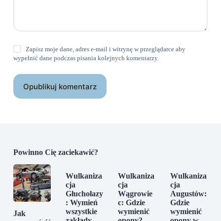
Zapisz moje dane, adres e-mail i witrynę w przeglądarce aby
wypełnić dane podczas pisania kolejnych komentarzy.
Opublikuj komentarz
Powinno Cię zaciekawić?
Wulkaniza
Wulkaniza
Wulkaniza
cja
cja
cja
Głuchołazy
Wągrowie
Augustów:
: Wymień
c: Gdzie
Gdzie
wszystkie
wymienić
wymienić
Jak
zakłady
opony?
opony w