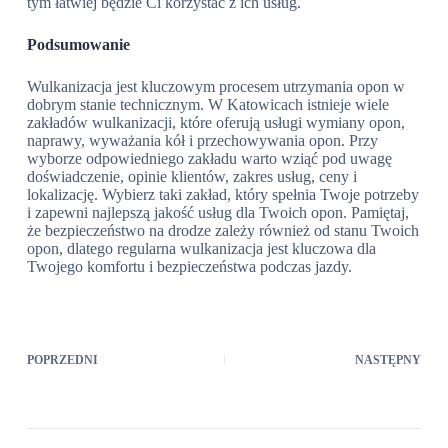
tym łatwiej będzie Ci korzystać z ich usług.
Podsumowanie
Wulkanizacja jest kluczowym procesem utrzymania opon w
dobrym stanie technicznym. W Katowicach istnieje wiele
zakładów wulkanizacji, które oferują usługi wymiany opon,
naprawy, wyważania kół i przechowywania opon. Przy
wyborze odpowiedniego zakładu warto wziąć pod uwagę
doświadczenie, opinie klientów, zakres usług, ceny i
lokalizację. Wybierz taki zakład, który spełnia Twoje potrzeby
i zapewni najlepszą jakość usług dla Twoich opon. Pamiętaj,
że bezpieczeństwo na drodze zależy również od stanu Twoich
opon, dlatego regularna wulkanizacja jest kluczowa dla
Twojego komfortu i bezpieczeństwa podczas jazdy.
POPRZEDNI
NASTĘPNY