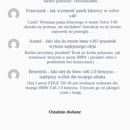
bardzo pomocny! Dowiedziałem…
Franciszek
-
Jak wymienić pasek klinowy w volvo
v40
Cześć! Wymiana paska klinowego w moim Volvo V40
okazała się prostsza, niż myślałem! Instrukcje na tej stronie
naprawdę mi pomogły.…
Anatol
-
Jaki olej do mostu bmw e36? poradnik
wyboru najlepszego oleju
Bardzo przydatny poradnik! Krok po kroku pokazano, jak
zresetować skrzynię w moim BMW i poradzić sobie z
problemem bez konieczności…
Benedykt
-
Jaki olej do bmw e46 2.0 benzyna –
najlepszy wybór dla twojego silnika
Olej Castrol EDGE 5W-30 jest świetnym wyborem dla
mojego BMW E46 2.0 benzyna. Używam go od jakiegoś
czasu i mogę…
Ostatnio dodane