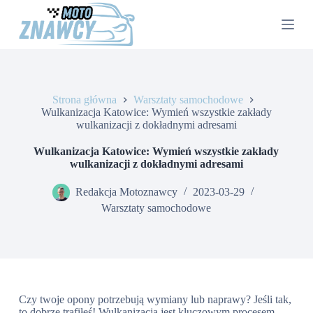
P
r
z
e
j
d
ź
Strona główna
Warsztaty samochodowe
d
Wulkanizacja Katowice: Wymień wszystkie zakłady
o
wulkanizacji z dokładnymi adresami
t
r
e
Wulkanizacja Katowice: Wymień wszystkie zakłady
ś
wulkanizacji z dokładnymi adresami
c
i
Redakcja Motoznawcy
2023-03-29
Warsztaty samochodowe
Czy twoje opony potrzebują wymiany lub naprawy? Jeśli tak,
to dobrze trafiłeś! Wulkanizacja jest kluczowym procesem,