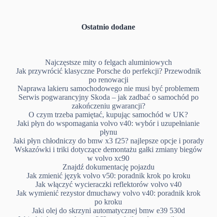
Ostatnio dodane
Najczęstsze mity o felgach aluminiowych
Jak przywrócić klasyczne Porsche do perfekcji? Przewodnik
po renowacji
Naprawa lakieru samochodowego nie musi być problemem
Serwis pogwarancyjny Skoda – jak zadbać o samochód po
zakończeniu gwarancji?
O czym trzeba pamiętać, kupując samochód w UK?
Jaki płyn do wspomagania volvo v40: wybór i uzupełnianie
płynu
Jaki płyn chłodniczy do bmw x3 f25? najlepsze opcje i porady
Wskazówki i triki dotyczące demontażu gałki zmiany biegów
w volvo xc90
Znajdź dokumentację pojazdu
Jak zmienić język volvo v50: poradnik krok po kroku
Jak włączyć wycieraczki reflektorów volvo v40
Jak wymienić rezystor dmuchawy volvo v40: poradnik krok
po kroku
Jaki olej do skrzyni automatycznej bmw e39 530d