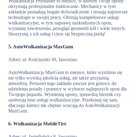
Wulkanizacja ProMaster to miejsce, w którym Twoje opony
otrzymają profesjonalne traktowanie. Mechanicy w tym
zakładzie posiadają bogate doświadczenie i stosują najnowsze
technologie w swojej pracy. Oferują kompleksowe usługi
wulkanizacyjne, w tym naprawę uszkodzonych opon,
wymianę zawieszenia, przegląd geometrii kół i wiele innych.
Skorzystaj z ich usług i ciesz się bezpieczną jazdą!
5. AutoWulkanizacja MaxGum
Adres: ul. Kościuszki 30, Jaworzno
AutoWulkanizacja MaxGum to miejsce, które wyróżnia się
nie tylko wysoką jakością usług, ale także przyjazną
atmosferą. Personel tego zakładu zawsze jest gotowy do
udzielenia porady i pomocy w wyborze najlepszych opon dla
Twojego pojazdu. Wymienią opony, sprawdzą bieżnik czy
zaoferują inne usługi wulkanizacyjne. Przekonaj się sam,
dlaczego klienci tak chętnie wracają do AutoWulkanizacji
MaxGum.
6. Wulkanizacja MobileTire
Adres: ul. Jagiellońska 8, Jaworzno