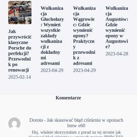
Wulkaniza
Wulkaniza
Wulkaniza
cja
cja
cja
Głuchołazy
Wągrowie
Augustów:
: Wymień
c: Gdzie
Gdzie
wszystkie
wymienić
wymienić
Jak
zakłady
opony?
opony w
przywrócić
wulkaniza
Praktyczn
Augustowi
klasyczne
cji z
y
e?
Porsche do
dokładny
przewodni
perfekcji?
2023-04-28
mi
k z
Przewodni
adresami
adresami
k po
renowacji
2023-04-29
2023-04-29
2025-02-14
Komentarze
Dorota
-
Jak skasować błąd ciśnienia w oponach
bmw e60
Hej, właśnie skorzystałam z porad na tej stronie jak