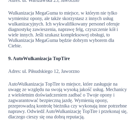
Adres: ul. Warszawska 25, Jaworzno
Wulkanizacja MegaGuma to miejsce, w którym nie tylko
wymienisz opony, ale także skorzystasz z innych usług
wulkanizacyjnych. Ich wykwalifikowany personel oferuje
diagnostykę zawieszenia, naprawę felg, czyszczenie kół i
wiele innych. Jeśli szukasz kompleksowej obsługi, to
Wulkanizacja MegaGuma będzie dobrym wyborem dla
Ciebie.
9. AutoWulkanizacja TopTire
Adres: ul. Piłsudskiego 12, Jaworzno
AutoWulkanizacja TopTire to miejsce, które zasługuje na
uwagę ze względu na swoją wysoką jakość usług. Mechanicy
z wieloletnim doświadczeniem zadbać o Twoje opony i
zagwarantować bezpieczną jazdę. Wymienią opony,
przeprowadzą kontrolę bieżnika czy wykonają inne potrzebne
naprawy. Odwiedź AutoWulkanizację TopTire i przekonaj się,
dlaczego cieszy się ona dobrą reputacją.