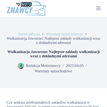
P
r
z
e
j
d
ź
Strona główna
Warsztaty samochodowe
d
Wulkanizacja Jaworzno: Najlepsze zakłady wulkanizacji wraz
o
z dokładnymi adresami
t
r
e
Wulkanizacja Jaworzno: Najlepsze zakłady wulkanizacji
ś
wraz z dokładnymi adresami
c
i
Redakcja Motoznawcy
2023-04-05
Warsztaty samochodowe
Czy szukasz profesjonalnych zakładów wulkanizacji w
Jaworznie? Jeśli tak, to jesteś we właściwym miejscu! W tym