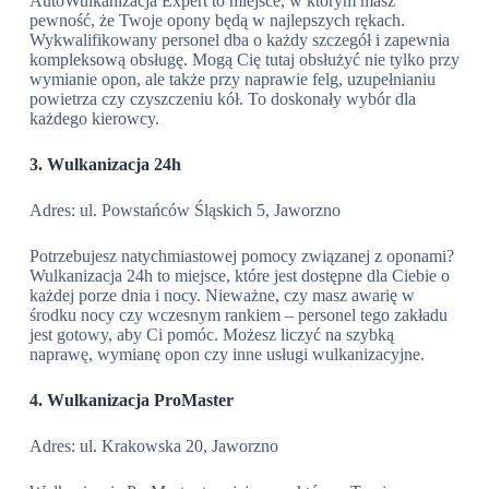
AutoWulkanizacja Expert to miejsce, w którym masz
pewność, że Twoje opony będą w najlepszych rękach.
Wykwalifikowany personel dba o każdy szczegół i zapewnia
kompleksową obsługę. Mogą Cię tutaj obsłużyć nie tylko przy
wymianie opon, ale także przy naprawie felg, uzupełnianiu
powietrza czy czyszczeniu kół. To doskonały wybór dla
każdego kierowcy.
3. Wulkanizacja 24h
Adres: ul. Powstańców Śląskich 5, Jaworzno
Potrzebujesz natychmiastowej pomocy związanej z oponami?
Wulkanizacja 24h to miejsce, które jest dostępne dla Ciebie o
każdej porze dnia i nocy. Nieważne, czy masz awarię w
środku nocy czy wczesnym rankiem – personel tego zakładu
jest gotowy, aby Ci pomóc. Możesz liczyć na szybką
naprawę, wymianę opon czy inne usługi wulkanizacyjne.
4. Wulkanizacja ProMaster
Adres: ul. Krakowska 20, Jaworzno