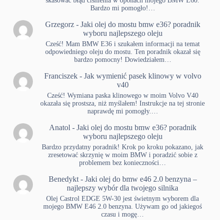
skasować błąd ciśnienia w oponach mojego BMW E60.
Bardzo mi pomogło!…
Grzegorz
-
Jaki olej do mostu bmw e36? poradnik
wyboru najlepszego oleju
Cześć! Mam BMW E36 i szukałem informacji na temat
odpowiedniego oleju do mostu. Ten poradnik okazał się
bardzo pomocny! Dowiedziałem…
Franciszek
-
Jak wymienić pasek klinowy w volvo
v40
Cześć! Wymiana paska klinowego w moim Volvo V40
okazała się prostsza, niż myślałem! Instrukcje na tej stronie
naprawdę mi pomogły.…
Anatol
-
Jaki olej do mostu bmw e36? poradnik
wyboru najlepszego oleju
Bardzo przydatny poradnik! Krok po kroku pokazano, jak
zresetować skrzynię w moim BMW i poradzić sobie z
problemem bez konieczności…
Benedykt
-
Jaki olej do bmw e46 2.0 benzyna –
najlepszy wybór dla twojego silnika
Olej Castrol EDGE 5W-30 jest świetnym wyborem dla
mojego BMW E46 2.0 benzyna. Używam go od jakiegoś
czasu i mogę…