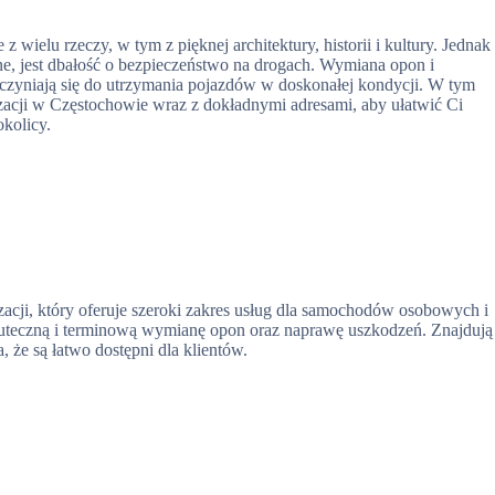
wielu rzeczy, w tym z pięknej architektury, historii i kultury. Jednak
ne, jest dbałość o bezpieczeństwo na drogach. Wymiana opon i
yczyniają się do utrzymania pojazdów w doskonałej kondycji. W tym
zacji w Częstochowie wraz z dokładnymi adresami, aby ułatwić Ci
okolicy.
zacji, który oferuje szeroki zakres usług dla samochodów osobowych i
uteczną i terminową wymianę opon oraz naprawę uszkodzeń. Znajdują
, że są łatwo dostępni dla klientów.