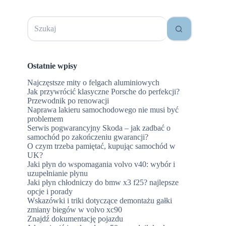
Brak
wyników
Ostatnie wpisy
Najczęstsze mity o felgach aluminiowych
Jak przywrócić klasyczne Porsche do perfekcji?
Przewodnik po renowacji
Naprawa lakieru samochodowego nie musi być
problemem
Serwis pogwarancyjny Skoda – jak zadbać o
samochód po zakończeniu gwarancji?
O czym trzeba pamiętać, kupując samochód w
UK?
Jaki płyn do wspomagania volvo v40: wybór i
uzupełnianie płynu
Jaki płyn chłodniczy do bmw x3 f25? najlepsze
opcje i porady
Wskazówki i triki dotyczące demontażu gałki
zmiany biegów w volvo xc90
Znajdź dokumentację pojazdu