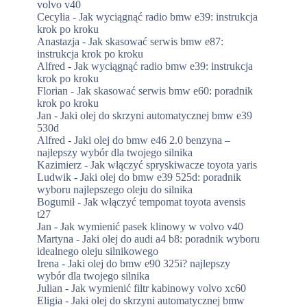
volvo v40
i
Cecylia
-
Jak wyciągnąć radio bmw e39: instrukcja
krok po kroku
Anastazja
-
Jak skasować serwis bmw e87:
instrukcja krok po kroku
Alfred
-
Jak wyciągnąć radio bmw e39: instrukcja
krok po kroku
Florian
-
Jak skasować serwis bmw e60: poradnik
krok po kroku
Jan
-
Jaki olej do skrzyni automatycznej bmw e39
530d
Alfred
-
Jaki olej do bmw e46 2.0 benzyna –
najlepszy wybór dla twojego silnika
Kazimierz
-
Jak włączyć spryskiwacze toyota yaris
Ludwik
-
Jaki olej do bmw e39 525d: poradnik
wyboru najlepszego oleju do silnika
Bogumił
-
Jak włączyć tempomat toyota avensis
t27
Jan
-
Jak wymienić pasek klinowy w volvo v40
Martyna
-
Jaki olej do audi a4 b8: poradnik wyboru
idealnego oleju silnikowego
Irena
-
Jaki olej do bmw e90 325i? najlepszy
wybór dla twojego silnika
Julian
-
Jak wymienić filtr kabinowy volvo xc60
Eligia
-
Jaki olej do skrzyni automatycznej bmw