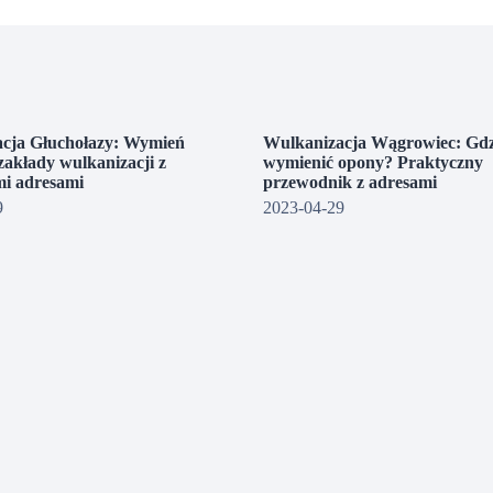
cja Głuchołazy: Wymień
Wulkanizacja Wągrowiec: Gdz
zakłady wulkanizacji z
wymienić opony? Praktyczny
i adresami
przewodnik z adresami
9
2023-04-29