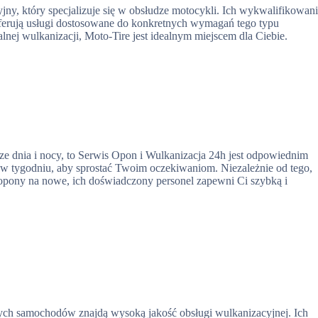
ny, który specjalizuje się w obsłudze motocykli. Ich wykwalifikowan
ferują usługi dostosowane do konkretnych wymagań tego typu
alnej wulkanizacji, Moto-Tire jest idealnym miejscem dla Ciebie.
orze dnia i nocy, to Serwis Opon i Wulkanizacja 24h jest odpowiednim
i w tygodniu, aby sprostać Twoim oczekiwaniom. Niezależnie od tego,
opony na nowe, ich doświadczony personel zapewni Ci szybką i
wych samochodów znajdą wysoką jakość obsługi wulkanizacyjnej. Ich