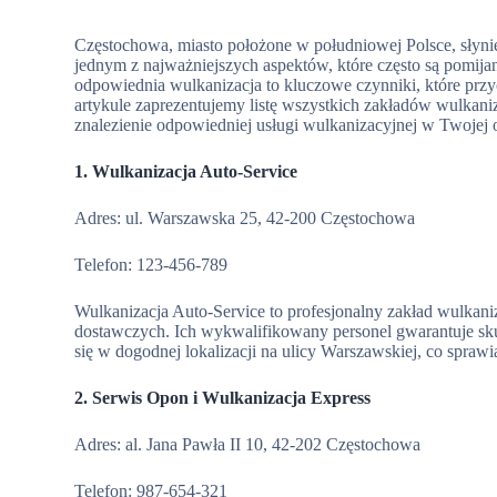
Częstochowa, miasto położone w południowej Polsce, słynie z 
jednym z najważniejszych aspektów, które często są pomija
odpowiednia wulkanizacja to kluczowe czynniki, które prz
artykule zaprezentujemy listę wszystkich zakładów wulkani
znalezienie odpowiedniej usługi wulkanizacyjnej w Twojej 
1. Wulkanizacja Auto-Service
Adres: ul. Warszawska 25, 42-200 Częstochowa
Telefon: 123-456-789
Wulkanizacja Auto-Service to profesjonalny zakład wulkani
dostawczych. Ich wykwalifikowany personel gwarantuje sk
się w dogodnej lokalizacji na ulicy Warszawskiej, co sprawia
2. Serwis Opon i Wulkanizacja Express
Adres: al. Jana Pawła II 10, 42-202 Częstochowa
Telefon: 987-654-321