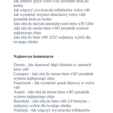
Jak zmienić język volvo v50: poradnik krok po
kroku
Jak włączyć wycieraczki reflektorów volvo v40
Jak wymienić rezystor dmuchawy volvo v40:
poradnik krok po kroku
Jaki olej do skrzyni automatycznej bmw e39 530d
Jaki olej do mostu bmw e36? poradnik wyboru
najlepszego oleju
Jaki olej do bmw e90 325i? najlepszy wybór dla
twojego silnika
Najnowsze komentarze
Dorota
-
Jak skasować błąd ciśnienia w oponach
bmw e60
Grzegorz
-
Jaki olej do mostu bmw e36? poradnik
wyboru najlepszego oleju
Franciszek
-
Jak wymienić pasek klinowy w volvo
v40
Anatol
-
Jaki olej do mostu bmw e36? poradnik
wyboru najlepszego oleju
Benedykt
-
Jaki olej do bmw e46 2.0 benzyna –
najlepszy wybór dla twojego silnika
Nadzieja
-
Jak włączyć wycieraczki reflektorów