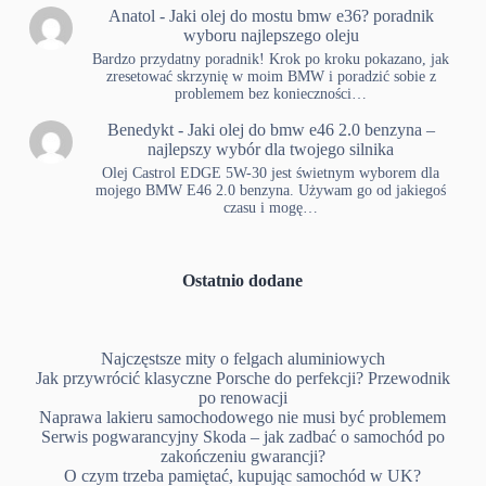
Anatol
-
Jaki olej do mostu bmw e36? poradnik
wyboru najlepszego oleju
Bardzo przydatny poradnik! Krok po kroku pokazano, jak
zresetować skrzynię w moim BMW i poradzić sobie z
problemem bez konieczności…
Benedykt
-
Jaki olej do bmw e46 2.0 benzyna –
najlepszy wybór dla twojego silnika
Olej Castrol EDGE 5W-30 jest świetnym wyborem dla
mojego BMW E46 2.0 benzyna. Używam go od jakiegoś
czasu i mogę…
Ostatnio dodane
Najczęstsze mity o felgach aluminiowych
Jak przywrócić klasyczne Porsche do perfekcji? Przewodnik
po renowacji
Naprawa lakieru samochodowego nie musi być problemem
Serwis pogwarancyjny Skoda – jak zadbać o samochód po
zakończeniu gwarancji?
O czym trzeba pamiętać, kupując samochód w UK?