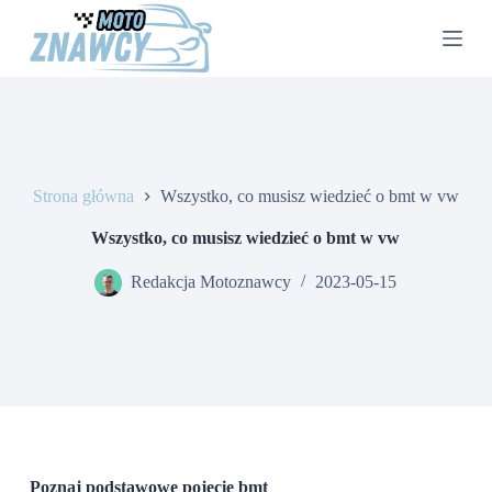
P
r
z
e
j
d
ź
d
o
Strona główna
Wszystko, co musisz wiedzieć o bmt w vw
t
r
e
Wszystko, co musisz wiedzieć o bmt w vw
ś
c
Redakcja Motoznawcy
2023-05-15
i
Poznaj podstawowe pojęcie bmt