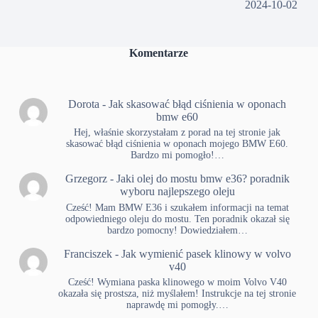
2024-10-02
Komentarze
Dorota
-
Jak skasować błąd ciśnienia w oponach
bmw e60
Hej, właśnie skorzystałam z porad na tej stronie jak
skasować błąd ciśnienia w oponach mojego BMW E60.
Bardzo mi pomogło!…
Grzegorz
-
Jaki olej do mostu bmw e36? poradnik
wyboru najlepszego oleju
Cześć! Mam BMW E36 i szukałem informacji na temat
odpowiedniego oleju do mostu. Ten poradnik okazał się
bardzo pomocny! Dowiedziałem…
Franciszek
-
Jak wymienić pasek klinowy w volvo
v40
Cześć! Wymiana paska klinowego w moim Volvo V40
okazała się prostsza, niż myślałem! Instrukcje na tej stronie
naprawdę mi pomogły.…