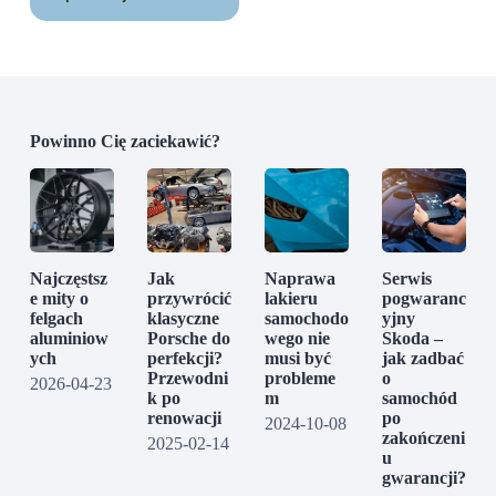
Powinno Cię zaciekawić?
Najczęstsz
Jak
Naprawa
Serwis
e mity o
przywrócić
lakieru
pogwaranc
felgach
klasyczne
samochodo
yjny
aluminiow
Porsche do
wego nie
Skoda –
ych
perfekcji?
musi być
jak zadbać
Przewodni
probleme
o
2026-04-23
k po
m
samochód
renowacji
po
2024-10-08
zakończeni
2025-02-14
u
gwarancji?