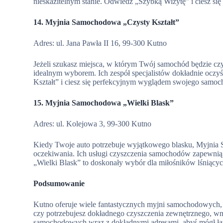
nieskazitelnym stanie. Odwiedź „Szybką Wizytę” i ciesz s
14. Myjnia Samochodowa „Czysty Kształt”
Adres: ul. Jana Pawła II 16, 99-300 Kutno
Jeżeli szukasz miejsca, w którym Twój samochód będzie cz
idealnym wyborem. Ich zespół specjalistów dokładnie oczyśc
Kształt” i ciesz się perfekcyjnym wyglądem swojego samoc
15. Myjnia Samochodowa „Wielki Blask”
Adres: ul. Kolejowa 3, 99-300 Kutno
Kiedy Twoje auto potrzebuje wyjątkowego blasku, Myjnia 
oczekiwania. Ich usługi czyszczenia samochodów zapewnią 
„Wielki Blask” to doskonały wybór dla miłośników lśniącyc
Podsumowanie
Kutno oferuje wiele fantastycznych myjni samochodowych, 
czy potrzebujesz dokładnego czyszczenia zewnętrznego, wnęt
samochodowych wraz z dokładnymi adresami, abyś mógł łat