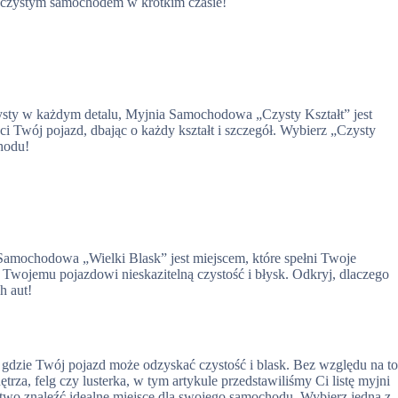
ię czystym samochodem w krótkim czasie!
ysty w każdym detalu, Myjnia Samochodowa „Czysty Kształt” jest
i Twój pojazd, dbając o każdy kształt i szczegół. Wybierz „Czysty
hodu!
Samochodowa „Wielki Blask” jest miejscem, które spełni Twoje
Twojemu pojazdowi nieskazitelną czystość i błysk. Odkryj, dlaczego
h aut!
gdzie Twój pojazd może odzyskać czystość i blask. Bez względu na to
rza, felg czy lusterka, w tym artykule przedstawiliśmy Ci listę myjni
wo znaleźć idealne miejsce dla swojego samochodu. Wybierz jedną z