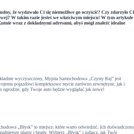
rudny, że wydawało Ci się niemożliwe go oczyścić? Czy zdarzyło C
wej? W takim razie jesteś we właściwym miejscu! W tym artykule
utnie wraz z dokładnymi adresami, abyś mógł znaleźć idealne
dokładnie wyczyszczony, Myjnia Samochodowa „Czysty Raj” jest
wojemu pojazdowi kompleksowe mycie zarówno zewnętrzne, jak i
kim ogrodzie, gdy Twoje auto będzie wyglądać jak nowe!
odowa „Błysk” to miejsce, które warto odwiedzić. Ich doświadczon
rudniejsze plamy i brudy. Wybierz „Błysk” i zobacz, jak Twój