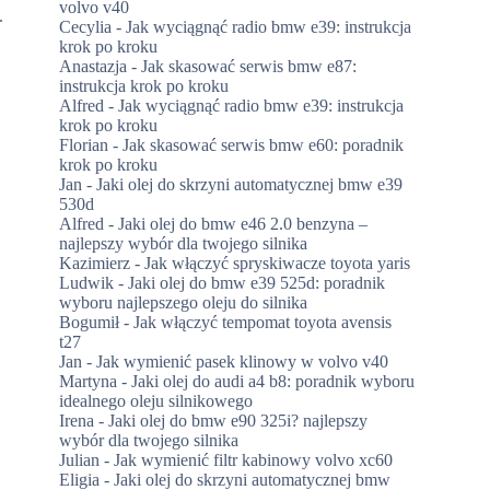
volvo v40
.
Cecylia
-
Jak wyciągnąć radio bmw e39: instrukcja
e
krok po kroku
Anastazja
-
Jak skasować serwis bmw e87:
instrukcja krok po kroku
Alfred
-
Jak wyciągnąć radio bmw e39: instrukcja
krok po kroku
Florian
-
Jak skasować serwis bmw e60: poradnik
krok po kroku
Jan
-
Jaki olej do skrzyni automatycznej bmw e39
530d
Alfred
-
Jaki olej do bmw e46 2.0 benzyna –
najlepszy wybór dla twojego silnika
Kazimierz
-
Jak włączyć spryskiwacze toyota yaris
Ludwik
-
Jaki olej do bmw e39 525d: poradnik
wyboru najlepszego oleju do silnika
Bogumił
-
Jak włączyć tempomat toyota avensis
t27
Jan
-
Jak wymienić pasek klinowy w volvo v40
Martyna
-
Jaki olej do audi a4 b8: poradnik wyboru
idealnego oleju silnikowego
Irena
-
Jaki olej do bmw e90 325i? najlepszy
wybór dla twojego silnika
Julian
-
Jak wymienić filtr kabinowy volvo xc60
Eligia
-
Jaki olej do skrzyni automatycznej bmw