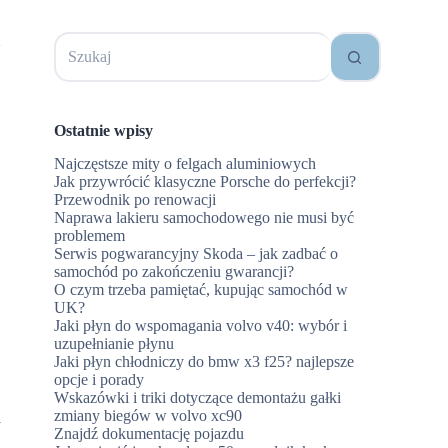
Brak
i
wyników
Ostatnie wpisy
Najczęstsze mity o felgach aluminiowych
Jak przywrócić klasyczne Porsche do perfekcji?
Przewodnik po renowacji
Naprawa lakieru samochodowego nie musi być
problemem
Serwis pogwarancyjny Skoda – jak zadbać o
samochód po zakończeniu gwarancji?
O czym trzeba pamiętać, kupując samochód w
UK?
Jaki płyn do wspomagania volvo v40: wybór i
uzupełnianie płynu
Jaki płyn chłodniczy do bmw x3 f25? najlepsze
opcje i porady
Wskazówki i triki dotyczące demontażu gałki
zmiany biegów w volvo xc90
y
Znajdź dokumentację pojazdu