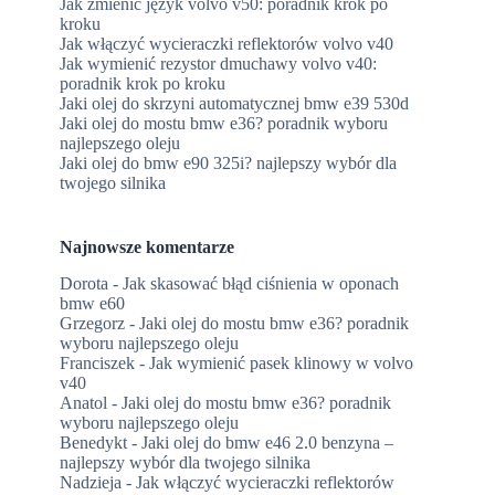
Jak zmienić język volvo v50: poradnik krok po
kroku
Jak włączyć wycieraczki reflektorów volvo v40
Jak wymienić rezystor dmuchawy volvo v40:
poradnik krok po kroku
Jaki olej do skrzyni automatycznej bmw e39 530d
Jaki olej do mostu bmw e36? poradnik wyboru
najlepszego oleju
Jaki olej do bmw e90 325i? najlepszy wybór dla
twojego silnika
Najnowsze komentarze
Dorota
-
Jak skasować błąd ciśnienia w oponach
bmw e60
Grzegorz
-
Jaki olej do mostu bmw e36? poradnik
wyboru najlepszego oleju
Franciszek
-
Jak wymienić pasek klinowy w volvo
v40
Anatol
-
Jaki olej do mostu bmw e36? poradnik
wyboru najlepszego oleju
Benedykt
-
Jaki olej do bmw e46 2.0 benzyna –
najlepszy wybór dla twojego silnika
Nadzieja
-
Jak włączyć wycieraczki reflektorów