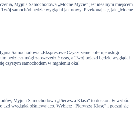
yszczenia, Myjnia Samochodowa „Mocne Mycie” jest idealnym miejscem
e Twój samochód będzie wyglądał jak nowy. Przekonaj się, jak „Mocn
Myjnia Samochodowa „Ekspresowe Czyszczenie” oferuje usługi
m będziesz mógł zaoszczędzić czas, a Twój pojazd będzie wyglądał
z się czystym samochodem w mgnieniu oka!
ochodów, Myjnia Samochodowa „Pierwsza Klasa” to doskonały wybór.
ojazd wyglądał olśniewająco. Wybierz „Pierwszą Klasę” i poczuj się