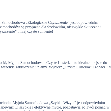
jnia Samochodowa „Ekologiczne Czyszczenie” jest odpowiednim
a samochodów są przyjazne dla środowiska, niezwykle skuteczne i
szczenie” i miej czyste sumienie!
roski, Myjnia Samochodowa „Czyste Lusterka” to idealne miejsce do
 wszelkie zabrudzenia i plamy. Wybierz „Czyste Lusterka” i zobacz, ja
amochodu, Myjnia Samochodowa „Szybka Wizyta” jest odpowiednim
y zapewnić Ci szybkie i efektywne mycie, pozostawiając Twój pojazd w