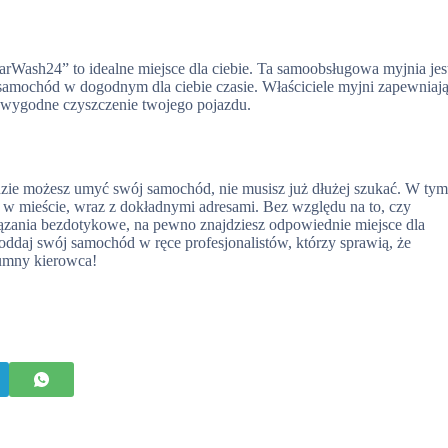
rWash24” to idealne miejsce dla ciebie. Ta samoobsługowa myjnia jes
samochód w dogodnym dla ciebie czasie. Właściciele myjni zapewniaj
i wygodne czyszczenie twojego pojazdu.
gdzie możesz umyć swój samochód, nie musisz już dłużej szukać. W ty
 w mieście, wraz z dokładnymi adresami. Bez względu na to, czy
iązania bezdotykowe, na pewno znajdziesz odpowiednie miejsce dla
oddaj swój samochód w ręce profesjonalistów, którzy sprawią, że
dumny kierowca!