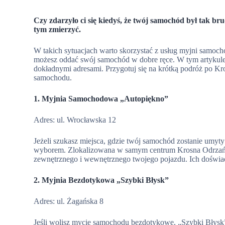
Czy zdarzyło ci się kiedyś, że twój samochód był tak br
tym zmierzyć.
W takich sytuacjach warto skorzystać z usług myjni samoch
możesz oddać swój samochód w dobre ręce. W tym artykule
dokładnymi adresami. Przygotuj się na krótką podróż po K
samochodu.
1. Myjnia Samochodowa „Autopiękno”
Adres: ul. Wrocławska 12
Jeżeli szukasz miejsca, gdzie twój samochód zostanie umyty
wyborem. Zlokalizowana w samym centrum Krosna Odrzańsk
zewnętrznego i wewnętrznego twojego pojazdu. Ich doświad
2. Myjnia Bezdotykowa „Szybki Błysk”
Adres: ul. Żagańska 8
Jeśli wolisz mycie samochodu bezdotykowe, „Szybki Błysk” 