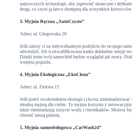
najnowszych technologii, aby zapewnić skuteczne i delikat
drogi, co czyni ją łatwo dostępną dla wszystkich kierowc
3. Myjnia Ręczna „AutoCzysto”
Adres: ul. Głogowska 20
Jeśli zależy ci na indywidualnym podejściu do twojego sam
odwiedzić. Ich wykwalifikowana kadra dokładnie umyje tw
Dzięki temu twój samochód będzie wyglądał jak nowy. Dod
wnętrza pojazdu.
4. Myjnia Ekologiczna „EkoClean”
Adres: ul. Zielona 15
Jeśli jesteś zwolennikiem ekologii i chcesz zminimalizowa
idealną myjnią dla ciebie. Ta myjnia korzysta z innowacyjn
także minimalizują zużycie wody i chemikaliów. Możesz być
chronić naszą planetę.
5. Myjnia samoobsługowa „CarWash24”