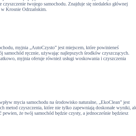
ne czyszczenie twojego samochodu. Znajduje się niedaleko głównej
ów w Krosnie Odrzańskim.
ochodu, myjnia „AutoCzysto” jest miejscem, które powinieneś
ój samochód ręcznie, używając najlepszych środków czyszczących.
atkowo, myjnia oferuje również usługi woskowania i czyszczenia
ć wpływ mycia samochodu na środowisko naturalne, „EkoClean” jest
ych metod czyszczenia, które nie tylko zapewniają doskonałe wyniki, al
 pewien, że twój samochód będzie czysty, a jednocześnie będziesz