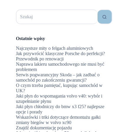
Brak
wyników
Ostatnie wpisy
Najczęstsze mity o felgach aluminiowych
Jak przywrócić klasyczne Porsche do perfekcji?
Przewodnik po renowacji
Naprawa lakieru samochodowego nie musi być
problemem
Serwis pogwarancyjny Skoda – jak zadbać o
samochód po zakończeniu gwarancji?
O czym trzeba pamiętać, kupując samochód w
UK?
Jaki płyn do wspomagania volvo v40: wybór i
uzupełnianie płynu
Jaki płyn chłodniczy do bmw x3 f25? najlepsze
opcje i porady
Wskazówki i triki dotyczące demontażu gałki
zmiany biegów w volvo xc90
Znajdź dokumentację pojazdu