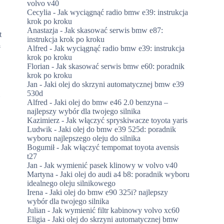
volvo v40
Cecylia
-
Jak wyciągnąć radio bmw e39: instrukcja
krok po kroku
Anastazja
-
Jak skasować serwis bmw e87:
t
instrukcja krok po kroku
ą
Alfred
-
Jak wyciągnąć radio bmw e39: instrukcja
krok po kroku
Florian
-
Jak skasować serwis bmw e60: poradnik
krok po kroku
Jan
-
Jaki olej do skrzyni automatycznej bmw e39
530d
m
Alfred
-
Jaki olej do bmw e46 2.0 benzyna –
najlepszy wybór dla twojego silnika
Kazimierz
-
Jak włączyć spryskiwacze toyota yaris
Ludwik
-
Jaki olej do bmw e39 525d: poradnik
wyboru najlepszego oleju do silnika
Bogumił
-
Jak włączyć tempomat toyota avensis
t27
Jan
-
Jak wymienić pasek klinowy w volvo v40
Martyna
-
Jaki olej do audi a4 b8: poradnik wyboru
idealnego oleju silnikowego
Irena
-
Jaki olej do bmw e90 325i? najlepszy
wybór dla twojego silnika
Julian
-
Jak wymienić filtr kabinowy volvo xc60
Eligia
-
Jaki olej do skrzyni automatycznej bmw