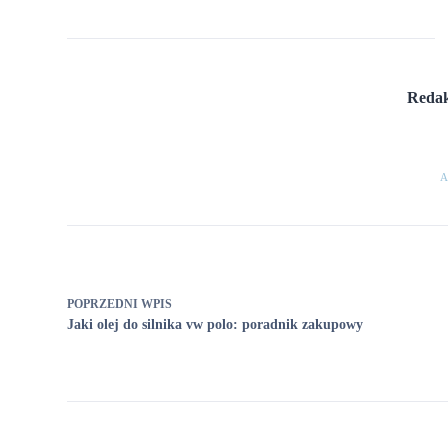
Redak
A
POPRZEDNI
WPIS
Jaki olej do silnika vw polo: poradnik zakupowy