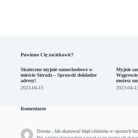
Powinno Cię zaciekawić?
Skuteczne myjnie samochodowe w
Myjnie sa
mieście Sieradz – Sprawdź dokładne
Wągrowiec
adresy!
możesz um
2023-04-13
2023-04-1
Komentarze
Dorota
-
Jak skasować błąd ciśnienia w oponach b
Hej, właśnie skorzystałam z porad na tej stronie jak skas