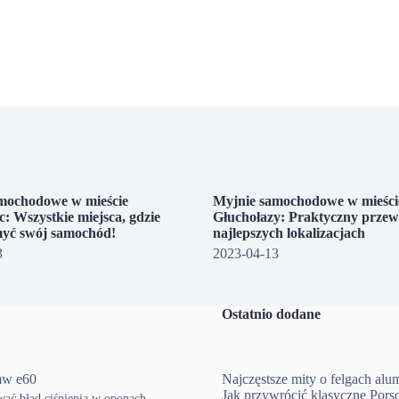
mochodowe w mieście
Myjnie samochodowe w mieści
: Wszystkie miejsca, gdzie
Głuchołazy: Praktyczny prze
yć swój samochód!
najlepszych lokalizacjach
3
2023-04-13
Ostatnio dodane
mw e60
Najczęstsze mity o felgach al
Jak przywrócić klasyczne Pors
ować błąd ciśnienia w oponach