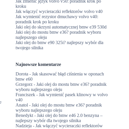
Jak zmienić język volvo v50: poradnik krok po
kroku
Jak włączyć wycieraczki reflektorów volvo v40
Jak wymienić rezystor dmuchawy volvo v40:
poradnik krok po kroku
Jaki olej do skrzyni automatycznej bmw e39 530d
Jaki olej do mostu bmw e36? poradnik wyboru
najlepszego oleju
Jaki olej do bmw e90 325i? najlepszy wybór dla
twojego silnika
Najnowsze komentarze
Dorota
-
Jak skasować błąd ciśnienia w oponach
bmw e60
Grzegorz
-
Jaki olej do mostu bmw e36? poradnik
wyboru najlepszego oleju
Franciszek
-
Jak wymienić pasek klinowy w volvo
v40
e
Anatol
-
Jaki olej do mostu bmw e36? poradnik
wyboru najlepszego oleju
Benedykt
-
Jaki olej do bmw e46 2.0 benzyna –
najlepszy wybór dla twojego silnika
Nadzieja
-
Jak włączyć wycieraczki reflektorów