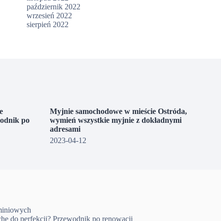
październik 2022
wrzesień 2022
sierpień 2022
e
Myjnie samochodowe w mieście Ostróda,
wodnik po
wymień wszystkie myjnie z dokładnymi
adresami
2023-04-12
uminiowych
che do perfekcji? Przewodnik po renowacji