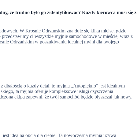
udny, że trudno było go zidentyfikować? Każdy kierowca musi się z
odowych. W Krosnie Odrzańskim znajduje się kilka miejsc, gdzie
 przedstawimy ci wszystkie myjnie samochodowe w mieście, wraz z
rosnie Odrzańskim w poszukiwaniu idealnej myjni dla twojego
 z dbałością o każdy detal, to myjnia „Autopiękno” jest idealnym
iego, ta myjnia oferuje kompleksowe usługi czyszczenia
czona ekipa zapewni, że twój samochód będzie błyszczał jak nowy.
jest idealną opcją dla ciebie. Ta nowoczesna myjnia używa