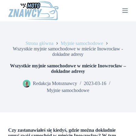
P
r
z
e
j
d
ź
Strona główna
Myjnie samochodowe
d
Wszystkie myjnie samochodowe w mieście Inowrocław -
o
dokładne adresy
t
r
e
Wszystkie myjnie samochodowe w mieście Inowrocław –
ś
dokładne adresy
c
i
Redakcja Motoznawcy
2023-03-16
Myjnie samochodowe
Czy zastanawiałeś się kiedyś, gdzie można dokładnie
umyć swój samochód w mieście Inowrocław? W tym