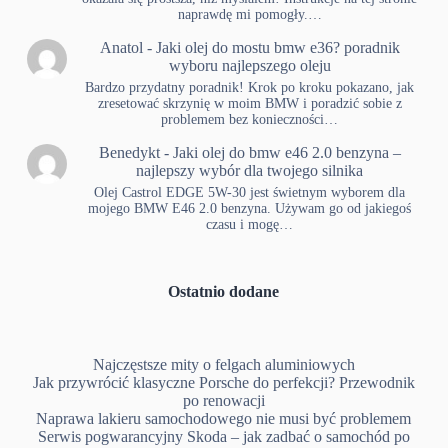
naprawdę mi pomogły.…
Anatol
-
Jaki olej do mostu bmw e36? poradnik
wyboru najlepszego oleju
Bardzo przydatny poradnik! Krok po kroku pokazano, jak
zresetować skrzynię w moim BMW i poradzić sobie z
problemem bez konieczności…
Benedykt
-
Jaki olej do bmw e46 2.0 benzyna –
najlepszy wybór dla twojego silnika
Olej Castrol EDGE 5W-30 jest świetnym wyborem dla
mojego BMW E46 2.0 benzyna. Używam go od jakiegoś
czasu i mogę…
Ostatnio dodane
Najczęstsze mity o felgach aluminiowych
Jak przywrócić klasyczne Porsche do perfekcji? Przewodnik
po renowacji
Naprawa lakieru samochodowego nie musi być problemem
Serwis pogwarancyjny Skoda – jak zadbać o samochód po