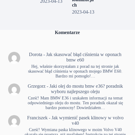
2023-04-13
ch
2023-04-13
Komentarze
Dorota
-
Jak skasować błąd ciśnienia w oponach
bmw e60
Hej, właśnie skorzystałam z porad na tej stronie jak
skasować błąd ciśnienia w oponach mojego BMW E60.
Bardzo mi pomogło!…
Grzegorz
-
Jaki olej do mostu bmw e36? poradnik
wyboru najlepszego oleju
Cześć! Mam BMW E36 i szukałem informacji na temat
odpowiedniego oleju do mostu. Ten poradnik okazał się
bardzo pomocny! Dowiedziałem…
Franciszek
-
Jak wymienić pasek klinowy w volvo
v40
Cześć! Wymiana paska klinowego w moim Volvo V40
okazała się prostsza, niż myślałem! Instrukcje na tej stronie