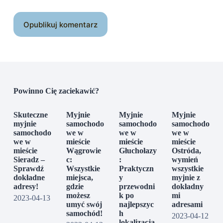
Opublikuj komentarz
Powinno Cię zaciekawić?
Skuteczne
Myjnie
Myjnie
Myjnie
myjnie
samochodo
samochodo
samochodo
samochodo
we w
we w
we w
we w
mieście
mieście
mieście
mieście
Wągrowie
Głuchołazy
Ostróda,
Sieradz –
c:
:
wymień
Sprawdź
Wszystkie
Praktyczn
wszystkie
dokładne
miejsca,
y
myjnie z
adresy!
gdzie
przewodni
dokładny
możesz
k po
mi
2023-04-13
umyć swój
najlepszyc
adresami
samochód!
h
2023-04-12
lokalizacja