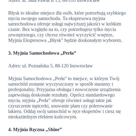
Adres: al. Jana Pawła II 15, 88-110 Inowrocław
Błysk to idealne miejsce dla osób, które potrzebują szybkiego
mycia swojego samochodu. Ta ekspresowa myjnia
samochodowa oferuje usługi najwyższej jakości w krótkim
czasie. Bez względu na to, czy potrzebujesz tylko mycia
zewnętrznego, czy chcesz również wyczyścić wnętrze,
Myjnia Ekspresowa „Błysk” będzie doskonałym wyborem.
3. Myjnia Samochodowa „Perła”
Adres: ul. Poznańska 5, 88-120 Inowrocław
Myjnia Samochodowa „Perła” to miejsce, w którym Twój
samochód zostanie wyczyszczony w sposób staranny i
profesjonalny. Przyjazna obsługa i nowoczesne urządzenia
zapewniają doskonałe rezultaty. Oprócz standardowego
mycia, myjnia „Perła” oferuje również usługi takie jak
czyszczenie tapicerki, usuwanie plam czy polerowanie
lakieru. Oddaj swój samochód w ręce ekspertów i ciesz się
nieskazitelnym efektem końcowym.
4. Myjnia Ręczna „Shine”