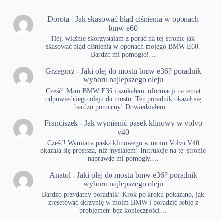
Dorota
-
Jak skasować błąd ciśnienia w oponach
bmw e60
Hej, właśnie skorzystałam z porad na tej stronie jak
skasować błąd ciśnienia w oponach mojego BMW E60.
Bardzo mi pomogło!…
Grzegorz
-
Jaki olej do mostu bmw e36? poradnik
wyboru najlepszego oleju
Cześć! Mam BMW E36 i szukałem informacji na temat
odpowiedniego oleju do mostu. Ten poradnik okazał się
bardzo pomocny! Dowiedziałem…
Franciszek
-
Jak wymienić pasek klinowy w volvo
v40
Cześć! Wymiana paska klinowego w moim Volvo V40
okazała się prostsza, niż myślałem! Instrukcje na tej stronie
naprawdę mi pomogły.…
Anatol
-
Jaki olej do mostu bmw e36? poradnik
wyboru najlepszego oleju
Bardzo przydatny poradnik! Krok po kroku pokazano, jak
zresetować skrzynię w moim BMW i poradzić sobie z
problemem bez konieczności…