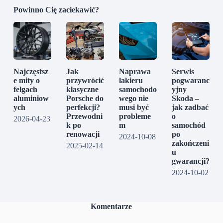
Powinno Cię zaciekawić?
Najczęstsz
Jak
Naprawa
Serwis
e mity o
przywrócić
lakieru
pogwaranc
felgach
klasyczne
samochodo
yjny
aluminiow
Porsche do
wego nie
Skoda –
ych
perfekcji?
musi być
jak zadbać
Przewodni
probleme
o
2026-04-23
k po
m
samochód
renowacji
po
2024-10-08
zakończeni
2025-02-14
u
gwarancji?
2024-10-02
Komentarze