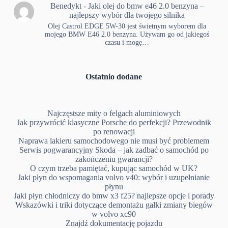
Benedykt
-
Jaki olej do bmw e46 2.0 benzyna –
najlepszy wybór dla twojego silnika
Olej Castrol EDGE 5W-30 jest świetnym wyborem dla
mojego BMW E46 2.0 benzyna. Używam go od jakiegoś
czasu i mogę…
Ostatnio dodane
Najczęstsze mity o felgach aluminiowych
Jak przywrócić klasyczne Porsche do perfekcji? Przewodnik
po renowacji
Naprawa lakieru samochodowego nie musi być problemem
Serwis pogwarancyjny Skoda – jak zadbać o samochód po
zakończeniu gwarancji?
O czym trzeba pamiętać, kupując samochód w UK?
Jaki płyn do wspomagania volvo v40: wybór i uzupełnianie
płynu
Jaki płyn chłodniczy do bmw x3 f25? najlepsze opcje i porady
Wskazówki i triki dotyczące demontażu gałki zmiany biegów
w volvo xc90
Znajdź dokumentację pojazdu