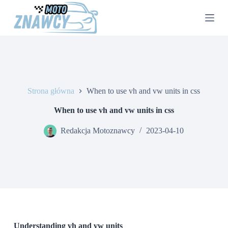
P
r
z
e
j
d
ź
d
o
Strona główna
When to use vh and vw units in css
t
r
e
When to use vh and vw units in css
ś
c
Redakcja Motoznawcy
2023-04-10
i
Understanding vh and vw units